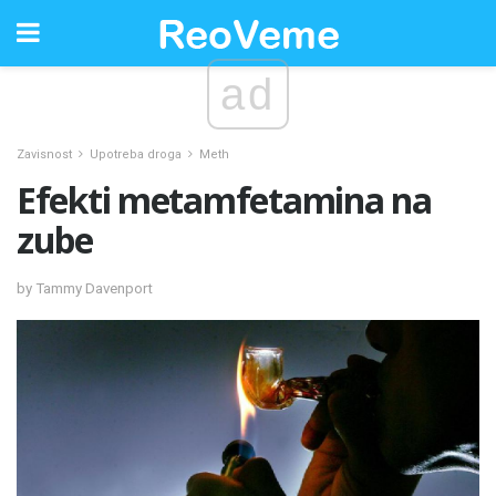
ad
Zavisnost
Upotreba droga
Meth
Efekti metamfetamina na
zube
by Tammy Davenport