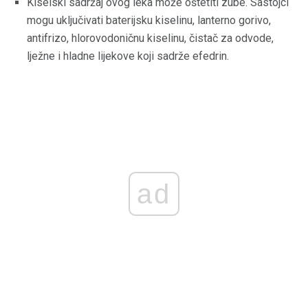
Kiselski sadržaj ovog leka može oštetiti zube. Sastojci
mogu uključivati ​​baterijsku kiselinu, lanterno gorivo,
antifrizo, hlorovodoničnu kiselinu, čistač za odvode,
lježne i hladne lijekove koji sadrže efedrin.
ad