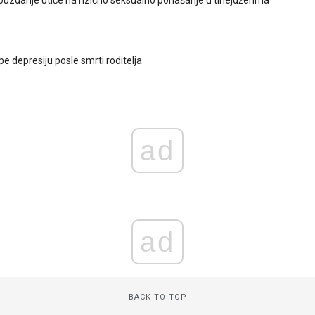
e depresiju posle smrti roditelja
ad
ad
BACK TO TOP