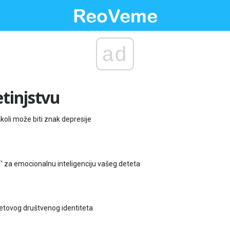
ad
etinjstvu
 školi može biti znak depresije
' za emocionalnu inteligenciju vašeg deteta
etovog društvenog identiteta