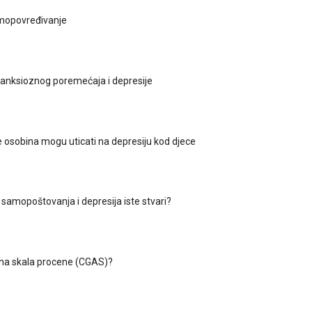
amopovređivanje
anksioznog poremećaja i depresije
 osobina mogu uticati na depresiju kod djece
a samopoštovanja i depresija iste stvari?
lna skala procene (CGAS)?