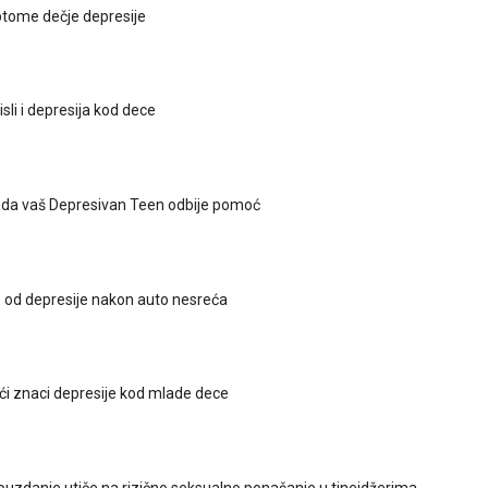
tome dečje depresije
sli i depresija kod dece
kada vaš Depresivan Teen odbije pomoć
e od depresije nakon auto nesreća
i znaci depresije kod mlade dece
zdanje utiče na rizično seksualno ponašanje u tinejdžerima