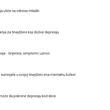
ja utiče na odnose mladih
nja za tinejdžere koji dožive depresiju
ija - činjenice, simptomi i uzroci
o sumnjate u svojoj tinejdžeri ima mentalnu bolest
može da pokrene depresiju kod dece