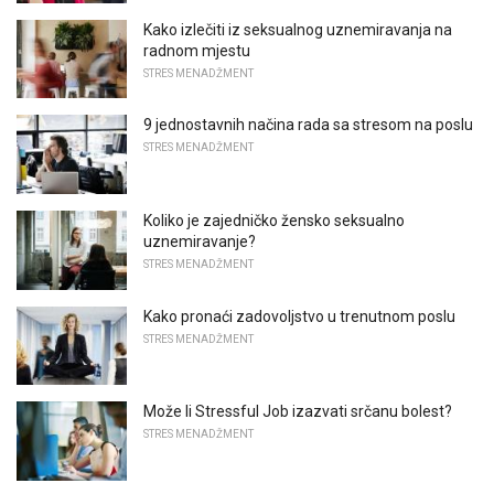
Kako izlečiti iz seksualnog uznemiravanja na
radnom mjestu
STRES MENADŽMENT
9 jednostavnih načina rada sa stresom na poslu
STRES MENADŽMENT
Koliko je zajedničko žensko seksualno
uznemiravanje?
STRES MENADŽMENT
Kako pronaći zadovoljstvo u trenutnom poslu
STRES MENADŽMENT
Može li Stressful Job izazvati srčanu bolest?
STRES MENADŽMENT