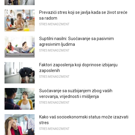
Prevazići stres koji se javlja kada se život sreće
sa radom
STRES MENADŽMENT
Suptilni nasilni: Suočavanje sa pasivnim
agresivnim ljudima
STRES MENADŽMENT
Faktori zaposlenja koji doprinose izbijanju
zaposlenih
STRES MENADŽMENT
Suočavanje sa suzbijanjem zbog vaših
verovanja, vrijednosti i mišljenja
STRES MENADŽMENT
Kako vaš socioekonomski status može izazvati
stres
STRES MENADŽMENT