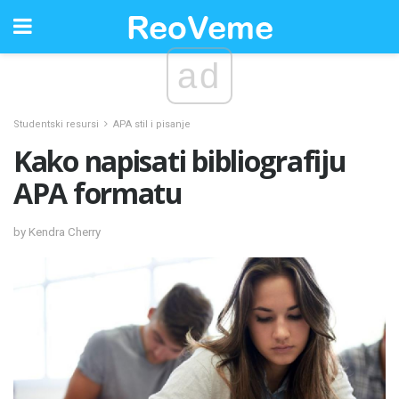
ad
Studentski resursi
APA stil i pisanje
Kako napisati bibliografiju
APA formatu
by Kendra Cherry