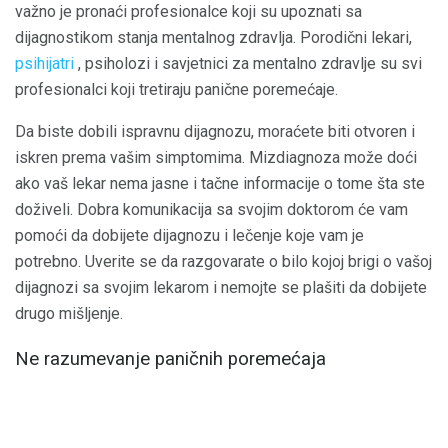
važno je pronaći profesionalce koji su upoznati sa
dijagnostikom stanja mentalnog zdravlja. Porodični lekari,
psihijatri
, psiholozi i savjetnici za mentalno zdravlje su svi
profesionalci koji tretiraju panične poremećaje.
Da biste dobili ispravnu dijagnozu, moraćete biti otvoren i
iskren prema vašim simptomima. Mizdiagnoza može doći
ako vaš lekar nema jasne i tačne informacije o tome šta ste
doživeli. Dobra komunikacija sa svojim doktorom će vam
pomoći da dobijete dijagnozu i lečenje koje vam je
potrebno. Uverite se da razgovarate o bilo kojoj brigi o vašoj
dijagnozi sa svojim lekarom i nemojte se plašiti da dobijete
drugo mišljenje.
Ne razumevanje paničnih poremećaja