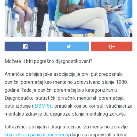
Možete li biti pogrešno dijagnostikovani?
Američka psihijatrijska asocijacija je prvi put prepoznala
panični poremećaj kao mentalno zdravstveno stanje 1980.
godine. Tada je panični poremećaj bio kategoriziran u
Dijagnostičko-statistički priručnik mentalnih poremećaja,
peto izdanje (
DSM 5)
, priručnik koji su koristili stručnjaci za
mentalno zdravlje da dijagnoze stanja mentalnog zdravlja.
Istraživači, psihijatri i drugi stručnjaci za mentalno zdravlje
koji tretiraju panični poremećaj
dugo su raspravljali o tome