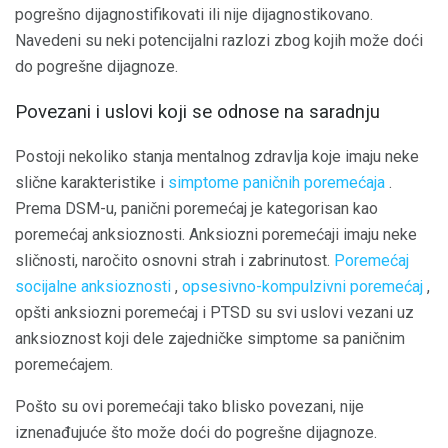
pogrešno dijagnostifikovati ili nije dijagnostikovano.
Navedeni su neki potencijalni razlozi zbog kojih može doći
do pogrešne dijagnoze.
Povezani i uslovi koji se odnose na saradnju
Postoji nekoliko stanja mentalnog zdravlja koje imaju neke
slične karakteristike i
simptome paničnih poremećaja
.
Prema DSM-u, panični poremećaj je kategorisan kao
poremećaj anksioznosti. Anksiozni poremećaji imaju neke
sličnosti, naročito osnovni strah i zabrinutost.
Poremećaj
socijalne anksioznosti
,
opsesivno-kompulzivni poremećaj
,
opšti anksiozni poremećaj i PTSD su svi uslovi vezani uz
anksioznost koji dele zajedničke simptome sa paničnim
poremećajem.
Pošto su ovi poremećaji tako blisko povezani, nije
iznenađujuće što može doći do pogrešne dijagnoze.