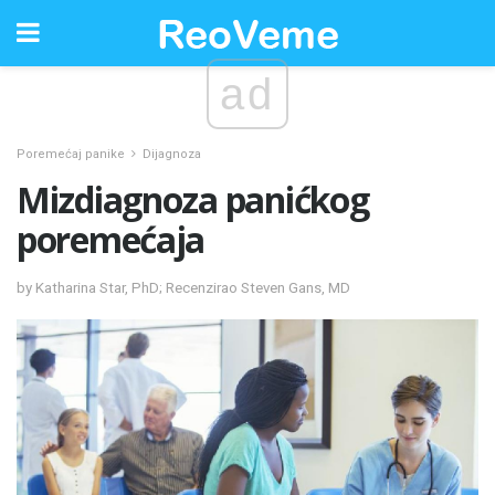
ad
Poremećaj panike
Dijagnoza
Mizdiagnoza panićkog
poremećaja
by Katharina Star, PhD; Recenzirao Steven Gans, MD