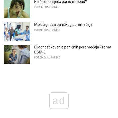
Na šta se osjeća panični napad?
POREMEĆAJ PANIKE
Mizdiagnoza panićkog poremećaja
POREMEĆAJ PANIKE
Dijagnostikovanje paničnih poremećaja Prema
DSM-5
POREMEĆAJ PANIKE
ad