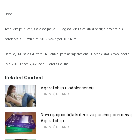
Izvori:
Američka psihijatrijska asocijacija.
"Dijagnostički i statistički priručnik mentalnih
poremećaja, 5. izdanje".
2013 Vašington, DC: Autor.
Dattilio, FM i Salas-Auvert, JA "Panični poremećaj: procjena i liječenje kroz širokougaone
leće" 2000 Phoenix, AZ: Zeig, Tucker & Co., Inc.
Related Content
Agorafobija u adolescenciji
POREMEĆAJ PANIKE
Novi dijagnostički kriteriji za panični poremećaj,
Agorafobija
POREMEĆAJ PANIKE