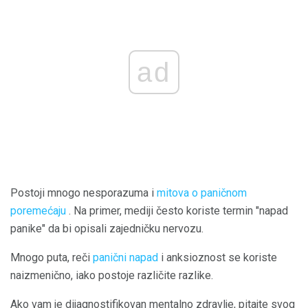
ad
Postoji mnogo nesporazuma i
mitova o paničnom
poremećaju
. Na primer, mediji često koriste termin "napad
panike" da bi opisali zajedničku nervozu.
Mnogo puta, reči
panični napad
i anksioznost se koriste
naizmenično, iako postoje različite razlike.
Ako vam je dijagnostifikovan mentalno zdravlje, pitajte svog