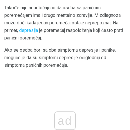
Takođe nije neuobičajeno da osoba sa paniĉnim
poremećajem ima i drugo mentalno zdravlje. Mizdiagnoza
može doći kada jedan poremećaj ostaje neprepoznat. Na
primer,
depresija
je poremećaj raspoloženja koji često prati
panični poremećaj.
Ako se osoba bori sa oba simptoma depresije i panike,
moguće je da su simptomi depresije očigledniji od
simptoma paničnih poremećaja.
ad