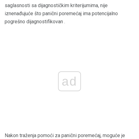
saglasnosti sa dijagnostičkim kriterijumima, nije
iznenađujuće što panični poremećaj ima potencijalno
pogrešno dijagnostifikovan .
ad
Nakon traženja pomoći za panični poremećaj, moguće je