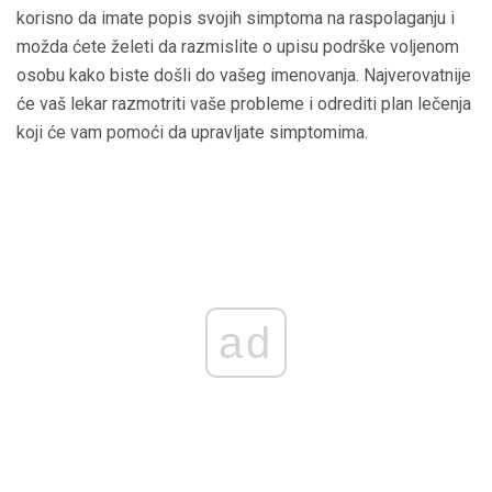
korisno da imate popis svojih simptoma na raspolaganju i
možda ćete želeti da razmislite o upisu podrške voljenom
osobu kako biste došli do vašeg imenovanja. Najverovatnije
će vaš lekar razmotriti vaše probleme i odrediti plan lečenja
koji će vam pomoći da upravljate simptomima.
ad