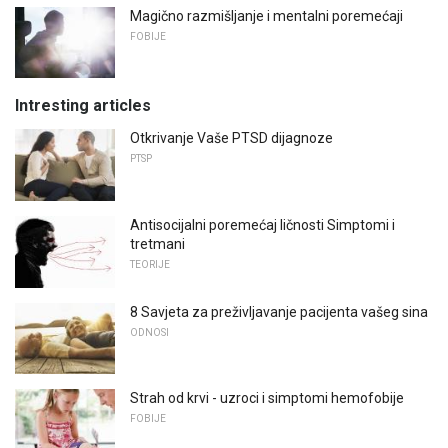
Magično razmišljanje i mentalni poremećaji
FOBIJE
Intresting articles
Otkrivanje Vaše PTSD dijagnoze
PTSP
Antisocijalni poremećaj ličnosti Simptomi i
tretmani
TEORIJE
8 Savjeta za preživljavanje pacijenta vašeg sina
ODNOSI
Strah od krvi - uzroci i simptomi hemofobije
FOBIJE