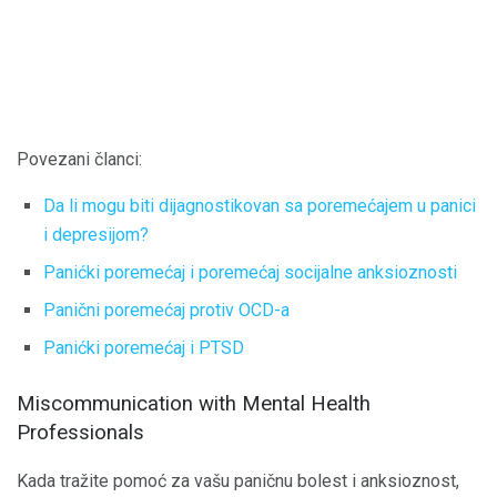
Povezani članci:
Da li mogu biti dijagnostikovan sa poremećajem u panici
i depresijom?
Panićki poremećaj i poremećaj socijalne anksioznosti
Panični poremećaj protiv OCD-a
Panićki poremećaj i PTSD
Miscommunication with Mental Health
Professionals
Kada tražite pomoć za vašu paničnu bolest i anksioznost,