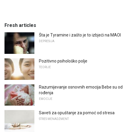
Fresh articles
Šta je Tyramine i zašto je to izbjeći na MAOI
DEPRESIJA
Pozitivno psihološko polje
TEORIJE
Razumijevanje osnovnih emocija Bebe su od
rođenja
EMOCIJE
Saveti za opuštanje za pomoć od stresa
STRES MENADŽMENT