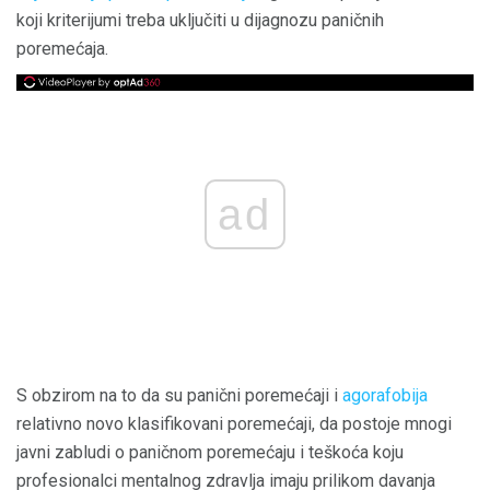
koji kriterijumi treba uključiti u dijagnozu paničnih
poremećaja.
ad
S obzirom na to da su panični poremećaji i
agorafobija
relativno novo klasifikovani poremećaji, da postoje mnogi
javni zabludi o paničnom poremećaju i teškoća koju
profesionalci mentalnog zdravlja imaju prilikom davanja