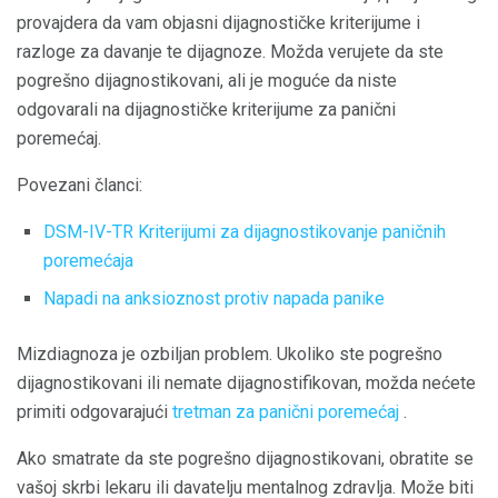
provajdera da vam objasni dijagnostičke kriterijume i
razloge za davanje te dijagnoze. Možda verujete da ste
pogrešno dijagnostikovani, ali je moguće da niste
odgovarali na dijagnostičke kriterijume za panični
poremećaj.
Povezani članci:
DSM-IV-TR Kriterijumi za dijagnostikovanje paničnih
poremećaja
Napadi na anksioznost protiv napada panike
Mizdiagnoza je ozbiljan problem. Ukoliko ste pogrešno
dijagnostikovani ili nemate dijagnostifikovan, možda nećete
primiti odgovarajući
tretman za panični poremećaj
.
Ako smatrate da ste pogrešno dijagnostikovani, obratite se
vašoj skrbi lekaru ili davatelju mentalnog zdravlja. Može biti