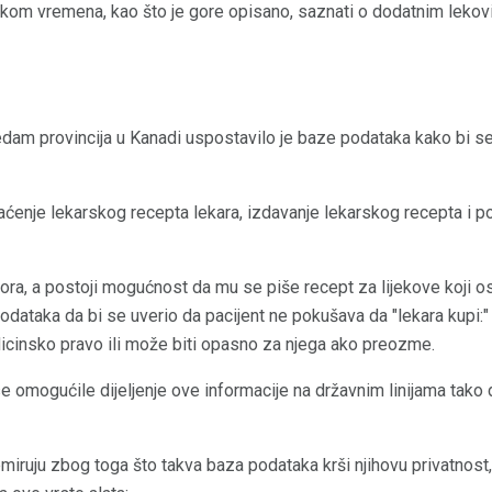
kom vremena, kao što je gore opisano, saznati o dodatnim lekovim
sedam provincija u Kanadi uspostavilo je baze podataka kako bi se 
ćenje lekarskog recepta lekara, izdavanje lekarskog recepta i p
ora, a postoji mogućnost da mu se piše recept za lijekove koji o
podataka da bi se uverio da pacijent ne pokušava da "lekara kupi:"
dicinsko pravo ili može biti opasno za njega ako preozme.
e omogućile dijeljenje ove informacije na državnim linijama tako 
miruju zbog toga što takva baza podataka krši njihovu privatnost