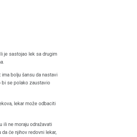
li je sastojao lek sa drugim
a.
t ima bolju šansu da nastavi
ko bi se polako zaustavio
lekova, lekar može odbaciti
u ili ne moraju odražavati
da će njihov redovni lekar,