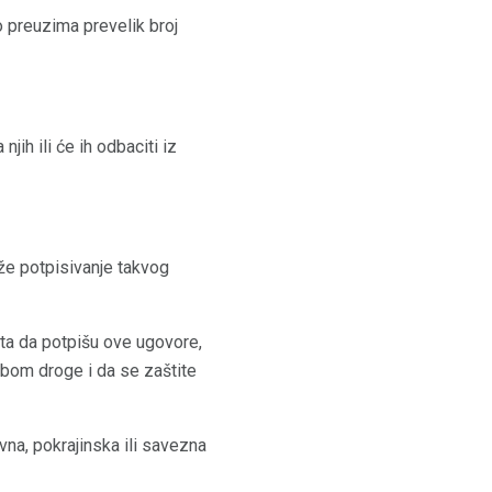
 preuzima prevelik broj
ih ili će ih odbaciti iz
aže potpisivanje takvog
ata da potpišu ove ugovore,
rebom droge i da se zaštite
vna, pokrajinska ili savezna