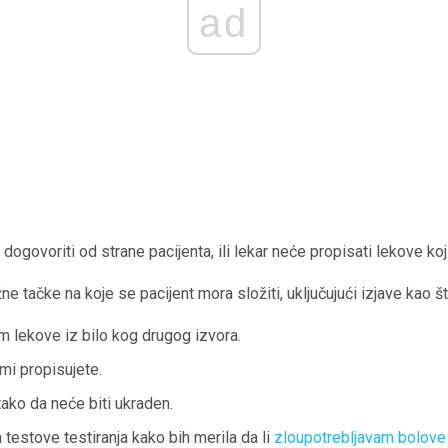
ad
dogovoriti od strane pacijenta, ili lekar neće propisati lekove ko
e tačke na koje se pacijent mora složiti, uključujući izjave kao št
 lekove iz bilo kog drugog izvora.
mi propisujete.
tako da neće biti ukraden.
estove testiranja kako bih merila da li
zloupotrebljavam bolove