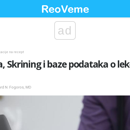
ad
acije na recept
a, Skrining i baze podataka o l
hard N. Fogoros, MD