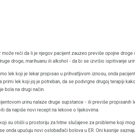
r može reći da li je njegov pacijent zauzeo previše opojne droge i
ruge droge, marihuanu ili alkohol - da bi se izvršio ispitivanje urin
mo lek koji je lekar propisao u prihvatljivom iznosu, onda pacijen
 primi lek koji joj je potreban, da se podvrgne drugoj terapiji ka
e bola na drugi način.
ijentovom urinu nalaze druge supstance - ili previše propisanih 
iti da napiše novi recept na lekove o lijekovima.
oji su otišli u prostoriju za hitne slučajeve za probleme koji mog
se onda upućuju novi oslobađači bolova u ER. Oni kasnije saznaju 