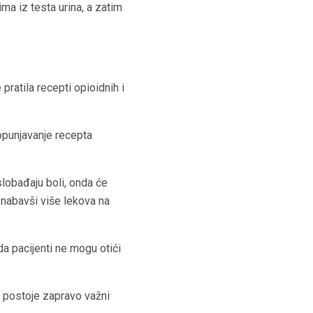
a iz testa urina, a zatim
pratila recepti opioidnih i
opunjavanje recepta
slobađaju boli, onda će
 nabavši više lekova na
da pacijenti ne mogu otići
, postoje zapravo važni