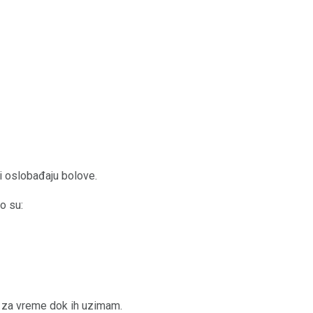
ji oslobađaju bolove.
o su:
za vreme dok ih uzimam.