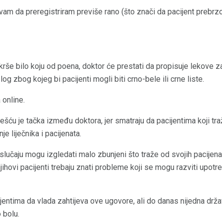
m da preregistriram previše rano (što znači da pacijent prebrzo
še bilo koju od poena, doktor će prestati da propisuje lekove za nj
log zbog kojeg bi pacijenti mogli biti crno-bele ili crne liste.
 online.
šću je tačka između doktora, jer smatraju da pacijentima koji tr
e liječnika i pacijenata.
 slučaju mogu izgledati malo zbunjeni što traže od svojih pacijen
 njihovi pacijenti trebaju znati probleme koji se mogu razviti upot
ijentima da vlada zahtijeva ove ugovore, ali do danas nijedna drža
 bolu.