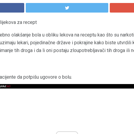
 lijekova za recept
no olakšanje bola u obliku lekova na receptu kao što su narkotici 
uzimaju lekari, pojedinačne države i pokrajine kako biste utvrdili 
manje tih droga i da li oni postaju zloupotrebljavači tih droga ili n
acijente da potpišu ugovore o bolu.