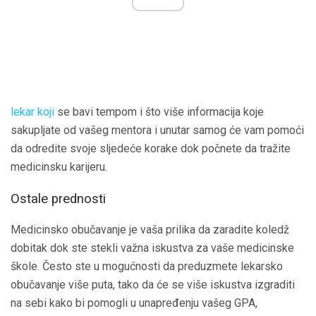
lekar koji
se bavi tempom i što više informacija koje
sakupljate od vašeg mentora i unutar samog će vam pomoći
da odredite svoje sljedeće korake dok počnete da tražite
medicinsku karijeru.
Ostale prednosti
Medicinsko obučavanje je vaša prilika da zaradite koledž
dobitak dok ste stekli važna iskustva za vaše medicinske
škole. Često ste u mogućnosti da preduzmete lekarsko
obučavanje više puta, tako da će se više iskustva izgraditi
na sebi kako bi pomogli u unapređenju vašeg GPA,