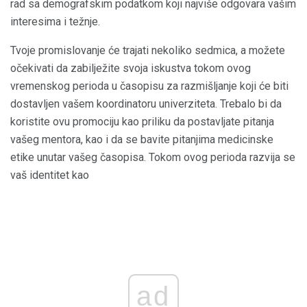
rad sa demografskim podatkom koji najviše odgovara vašim
interesima i težnje.
Tvoje promislovanje će trajati nekoliko sedmica, a možete
očekivati ​​da zabilježite svoja iskustva tokom ovog
vremenskog perioda u časopisu za razmišljanje koji će biti
dostavljen vašem koordinatoru univerziteta. Trebalo bi da
koristite ovu promociju kao priliku da postavljate pitanja
vašeg mentora, kao i da se bavite pitanjima medicinske
etike unutar vašeg časopisa. Tokom ovog perioda razvija se
vaš identitet kao
ad