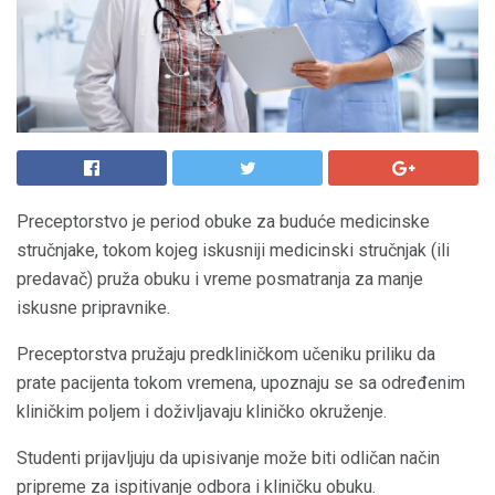
Preceptorstvo je period obuke za buduće medicinske
stručnjake, tokom kojeg iskusniji medicinski stručnjak (ili
predavač) pruža obuku i vreme posmatranja za manje
iskusne pripravnike.
Preceptorstva pružaju predkliničkom učeniku priliku da
prate pacijenta tokom vremena, upoznaju se sa određenim
kliničkim poljem i doživljavaju kliničko okruženje.
Studenti prijavljuju da upisivanje može biti odličan način
pripreme za ispitivanje odbora i kliničku obuku.