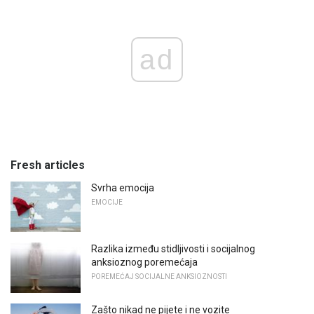
ad
Fresh articles
Svrha emocija
EMOCIJE
Razlika između stidljivosti i socijalnog
anksioznog poremećaja
POREMEĆAJ SOCIJALNE ANKSIOZNOSTI
Zašto nikad ne pijete i ne vozite