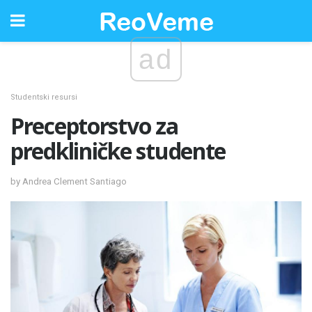
ad
Studentski resursi
Preceptorstvo za
predkliničke studente
by Andrea Clement Santiago