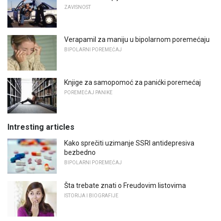
ZAVISNOST
Verapamil za maniju u bipolarnom poremećaju
BIPOLARNI POREMEĆAJ
Knjige za samopomoć za panićki poremećaj
POREMEĆAJ PANIKE
Intresting articles
Kako sprečiti uzimanje SSRI antidepresiva
bezbedno
BIPOLARNI POREMEĆAJ
Šta trebate znati o Freudovim listovima
ISTORIJA I BIOGRAFIJE