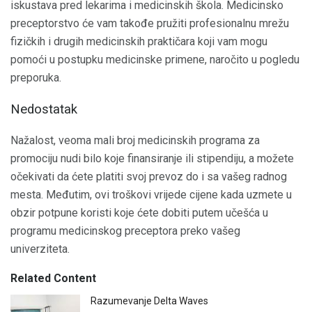
iskustava pred lekarima i medicinskih škola. Medicinsko
preceptorstvo će vam takođe pružiti profesionalnu mrežu
fizičkih i drugih medicinskih praktičara koji vam mogu
pomoći u postupku medicinske primene, naročito u pogledu
preporuka.
Nedostatak
Nažalost, veoma mali broj medicinskih programa za
promociju nudi bilo koje finansiranje ili stipendiju, a možete
očekivati ​​da ćete platiti svoj prevoz do i sa vašeg radnog
mesta. Međutim, ovi troškovi vrijede cijene kada uzmete u
obzir potpune koristi koje ćete dobiti putem učešća u
programu medicinskog preceptora preko vašeg
univerziteta.
Related Content
Razumevanje Delta Waves