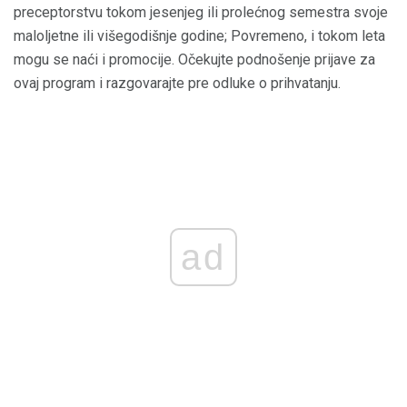
preceptorstvu tokom jesenjeg ili prolećnog semestra svoje
maloljetne ili višegodišnje godine; Povremeno, i tokom leta
mogu se naći i promocije. Očekujte podnošenje prijave za
ovaj program i razgovarajte pre odluke o prihvatanju.
ad