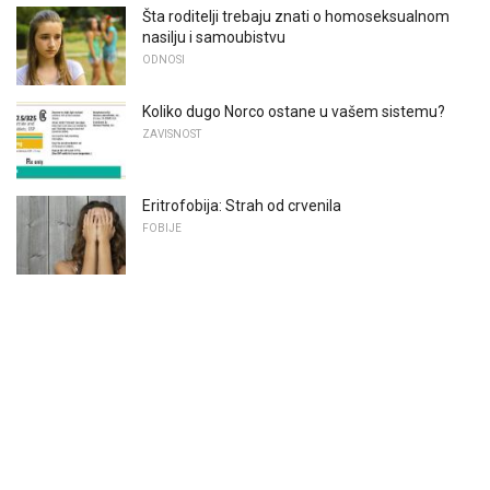
Šta roditelji trebaju znati o homoseksualnom
nasilju i samoubistvu
ODNOSI
Koliko dugo Norco ostane u vašem sistemu?
ZAVISNOST
Eritrofobija: Strah od crvenila
FOBIJE