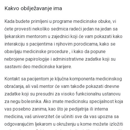
Kakvo obilježavanje ima
Kada budete primljeni u programe medicinske obuke, vi
ćete provesti nekoliko sedmica radeći jedan na jedan sa
ljekarskim mentorom u zajednici koji će vam pokazati kako
interakciju s pacijentima i njihovim porodicama, kako se
obavljaju medicinske procedure , i kako da popune
nebrojene papirologije i administrativne zadatke koji su
sastavni deo medicinske karijere.
Kontakt sa pacijentom je ključna komponenta medicinskog
obraćanja, ali vaš mentor će vam takođe pokazati dnevne
zadatke koji su presudni za visoko funkcionalnu ustanovu
za negu bolesnika. Ako imate medicinsku specijalnost koja
vas posebno zanima, kao što je pedijatrija ili interna
medicina, vaš univerzitet će učiniti sve da vas upozna sa
odgovarajućim ljekarom u okruženju u kome možete izložiti