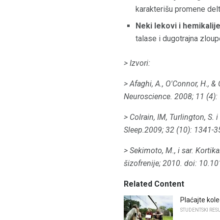
karakterišu promene delt
Neki lekovi i hemikalij
talase i dugotrajna zlou
> Izvori:
> Afaghi, A., O'Connor, H., 
Neuroscience.
2008; 11 (4):
> Colrain, IM, Turlington, S
Sleep.2009; 32 (10): 1341-3
> Sekimoto, M., i sar.
Kortika
šizofrenije;
2010. doi: 10.10
Related Content
Plaćajte kole
STUDENTSKI RESU