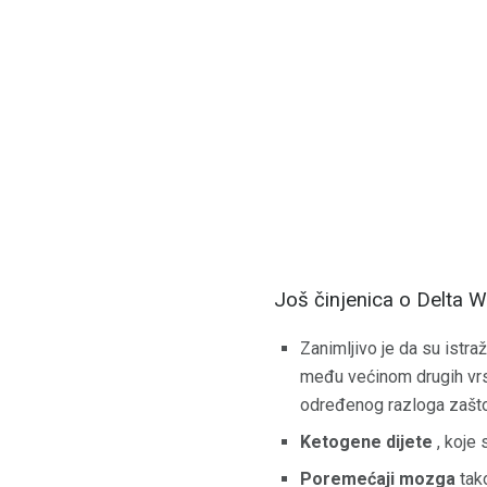
Još činjenica o Delta 
Zanimljivo je da su istr
među većinom drugih vrsta
određenog razloga zašto
Ketogene dijete
, koje 
Poremećaji mozga
tako