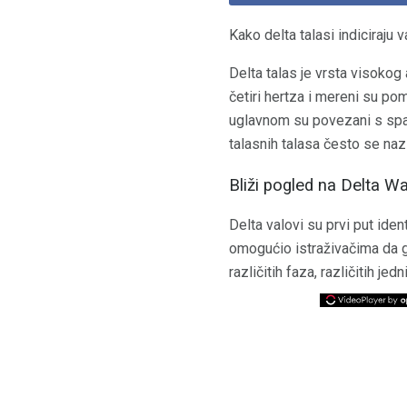
Kako delta talasi indiciraju
Delta talas je vrsta visokog
četiri hertza i mereni su po
uglavnom su povezani s spav
talasnih talasa često se naz
Bliži pogled na Delta W
Delta valovi su prvi put ide
omogućio istraživačima da g
različitih faza, različitih j