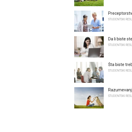
Preceptorstv
STUDENTSKI RESU
Da li biste st
STUDENTSKI RESU
Šta biste tr
STUDENTSKI RESU
Razumevanje 
STUDENTSKI RESU