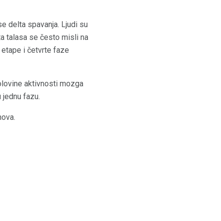
 delta spavanja. Ljudi su
a talasa se često misli na
 etape i četvrte faze
polovine aktivnosti mozga
 jednu fazu.
nova.