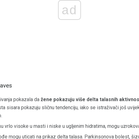
ad
Waves
aživanja pokazala da
žene pokazuju više delta talasnih aktivno
 sisara pokazuju sličnu tendenciju, iako se istraživači još uvijek
.
su vrlo visoke u masti i niske u ugljenim hidratima, mogu uzrokovat
đe mogu uticati na prikaz delta talasa. Parkinsonova bolest, šizo