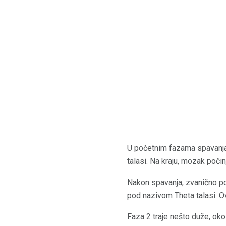
U početnim fazama spavanja, 
talasi. Na kraju, mozak poči
Nakon spavanja, zvanično po
pod nazivom Theta talasi. Ov
Faza 2 traje nešto duže, ok