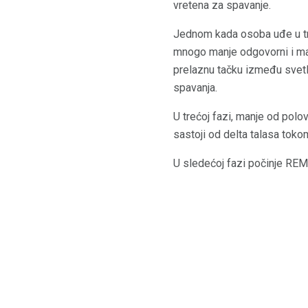
vretena za spavanje.
Jednom kada osoba uđe u tre
mnogo manje odgovorni i man
prelaznu tačku između svetlo
spavanja.
U trećoj fazi, manje od polo
sastoji od delta talasa tok
U sledećoj fazi počinje REM 