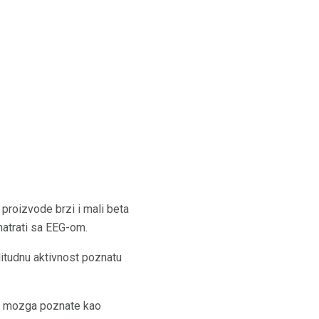
proizvode brzi i mali beta
smatrati sa EEG-om.
itudnu aktivnost poznatu
sti mozga poznate kao