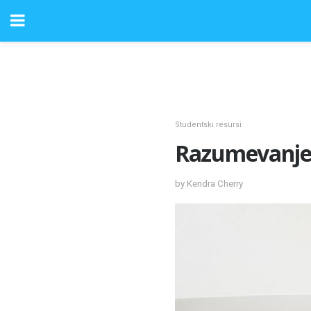
Studentski resursi
Razumevanje
by Kendra Cherry