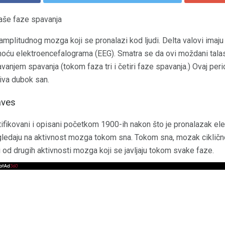
 vaše faze spavanja
 amplitudnog mozga koji se pronalazi kod ljudi. Delta valovi imaju
moću elektroencefalograma (EEG). Smatra se da ovi moždani talasi
anjem spavanja (tokom faza tri i četiri faze spavanja.) Ovaj per
iva dubok san.
aves
ntifikovani i opisani početkom 1900-ih nakon što je pronalazak e
ledaju na aktivnost mozga tokom sna. Tokom sna, mozak ciklično
edni od drugih aktivnosti mozga koji se javljaju tokom svake faze.