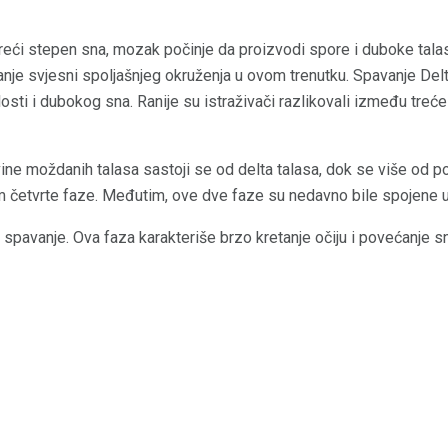
ći stepen sna, mozak počinje da proizvodi spore i duboke talase
je svjesni spoljašnjeg okruženja u ovom trenutku. Spavanje Delt
sti i dubokog sna. Ranije su istraživači razlikovali između treće
vine moždanih talasa sastoji se od delta talasa, dok se više od 
om četvrte faze. Međutim, ove dve faze su nedavno bile spojene u
spavanje. Ova faza karakteriše brzo kretanje očiju i povećanje s