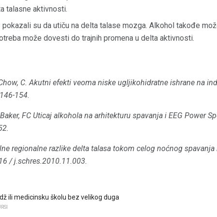
a talasne aktivnosti.
e
pokazali su da utiču na delta talase mozga. Alkohol takođe može
potreba može dovesti do trajnih promena u delta aktivnosti.
& Chow, C. Akutni efekti veoma niske ugljikohidratne ishrane na ind
 146-154.
. i Baker, FC Uticaj alkohola na arhitekturu spavanja i EEG Power 
52.
lne regionalne razlike delta talasa tokom celog noćnog spavanja k
16 / j.schres.2010.11.003.
dž ili medicinsku školu bez velikog duga
RSI