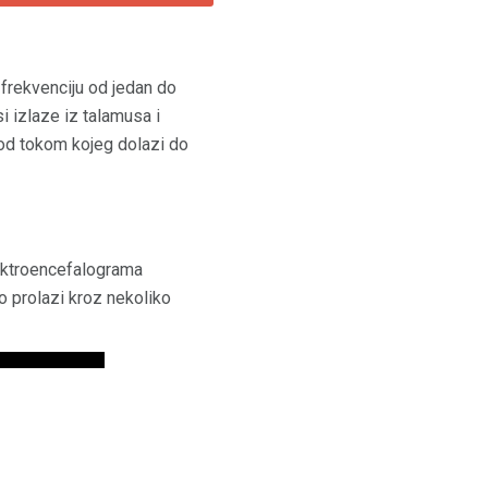
 frekvenciju od jedan do
 izlaze iz talamusa i
iod tokom kojeg dolazi do
lektroencefalograma
 prolazi kroz nekoliko