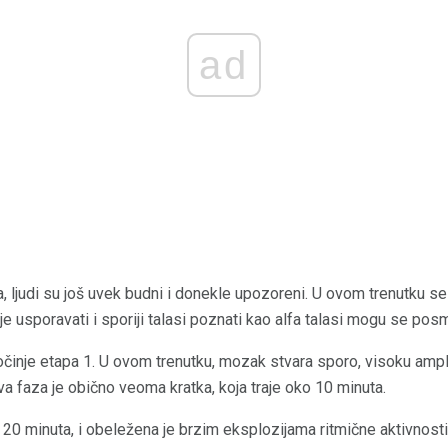
ad
ljudi su još uvek budni i donekle upozoreni. U ovom trenutku se 
nje usporavati i sporiji talasi poznati kao alfa talasi mogu se po
činje etapa 1. U ovom trenutku, mozak stvara sporo, visoku ampl
a faza je obično veoma kratka, koja traje oko 10 minuta.
o 20 minuta, i obeležena je brzim eksplozijama ritmične aktivno