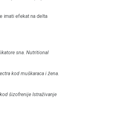
 imati efekat na delta
ikatore sna.
Nutritional
Spectra kod muškaraca i žena.
od šizofrenije Istraživanje