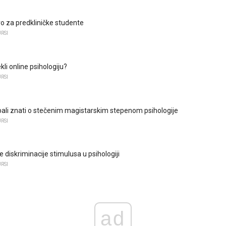
o za predkliničke studente
RSI
ekli online psihologiju?
RSI
ebali znati o stečenim magistarskim stepenom psihologije
RSI
diskriminacije stimulusa u psihologiji
RSI
ad