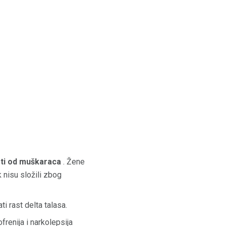
sti od muškaraca
. Žene
 nisu složili zbog
i rast delta talasa.
frenija i narkolepsija