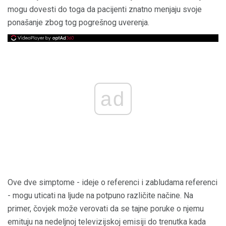
mogu dovesti do toga da pacijenti znatno menjaju svoje
ponašanje zbog tog pogrešnog uverenja.
ad
Ove dve simptome - ideje o referenci i zabludama referenci
- mogu uticati na ljude na potpuno različite načine. Na
primer, čovjek može verovati da se tajne poruke o njemu
emituju na nedeljnoj televizijskoj emisiji do trenutka kada