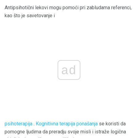
Antipsihotični lekovi mogu pomoći pri zabludama referenci,
kao što je savetovanje i
ad
psihoterapija
.
Kognitivna terapija ponašanja
se koristi da
pomogne ljudima da preradju svoje misli i istraže logična