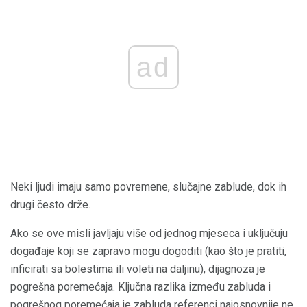
ad
Neki ljudi imaju samo povremene, slučajne zablude, dok ih
drugi često drže.
Ako se ove misli javljaju više od jednog mjeseca i uključuju
događaje koji se zapravo mogu dogoditi (kao što je pratiti,
inficirati sa bolestima ili voleti na daljinu), dijagnoza je
pogrešna poremećaja. Ključna razlika između zabluda i
pogrešnog poremećaja je zabluda referenci najosnovnije ne