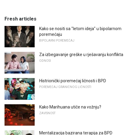
Fresh articles
Kako se nositi sa "letom ideja" u bipolarnom
poremećaju
BIPOLARNI POREMEĆAJ
Za izbegavanje greške u rješavanju konflikta
ODNOSI
Histrionički poremećaj ličnosti i BPD
POREMEĆAJ GRANIČNOG LIČNOSTI
Kako Marihuana utiče na vožnju?
ZAVISNOST
Mentalizacija bazirana terapija za BPD