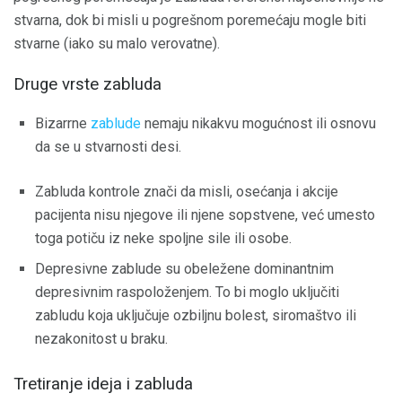
stvarna, dok bi misli u pogrešnom poremećaju mogle biti
stvarne (iako su malo verovatne).
Druge vrste zabluda
Bizarrne
zablude
nemaju nikakvu mogućnost ili osnovu
da se u stvarnosti desi.
Zabluda kontrole znači da misli, osećanja i akcije
pacijenta nisu njegove ili njene sopstvene, već umesto
toga potiču iz neke spoljne sile ili osobe.
Depresivne zablude su obeležene dominantnim
depresivnim raspoloženjem. To bi moglo uključiti
zabludu koja uključuje ozbiljnu bolest, siromaštvo ili
nezakonitost u braku.
Tretiranje ideja i zabluda