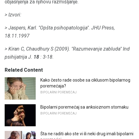
objašnjenja za njihovu razmišljanje.
> Izvori:
> Jaspers, Karl.
"Opšta psihopatologija".
JHU Press,
18.11.1997
> Kiran C, Chaudhury S (2009).
"Razumevanje zabluda"
Ind
psihijatrija J.
18
: 3-18.
Related Content
Kako često rade osobe sa ciklusom bipolarnog
poremećaja?
BIPOLARNI POREMEĆAJ
Bipolarni poremećaj sa anksioznom stomaku
BIPOLARNI POREMEĆAJ
Šta ne raditi ako ste vi ili neki drug imali bipolarni