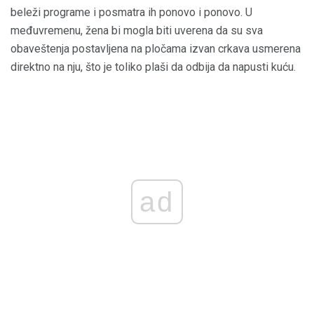
beleži programe i posmatra ih ponovo i ponovo. U
međuvremenu, žena bi mogla biti uverena da su sva
obaveštenja postavljena na pločama izvan crkava usmerena
direktno na nju, što je toliko plaši da odbija da napusti kuću.
ad