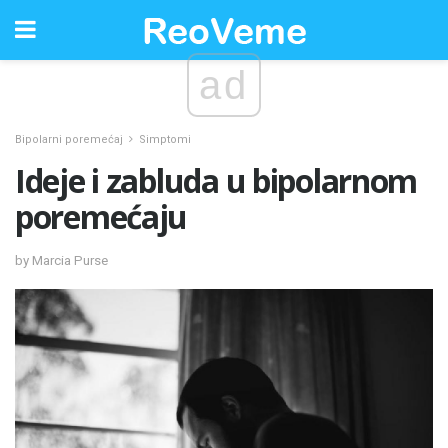
ad
Bipolarni poremećaj
Simptomi
Ideje i zabluda u bipolarnom
poremećaju
by Marcia Purse