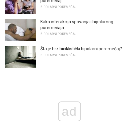
poremećaj
BIPOLARNI POREMEĆAJ
Kako interakcija spavanja i bipolarnog
poremećaja
BIPOLARNI POREMEĆAJ
Šta je brz biciklistički bipolarni poremećaj?
BIPOLARNI POREMEĆAJ
ad