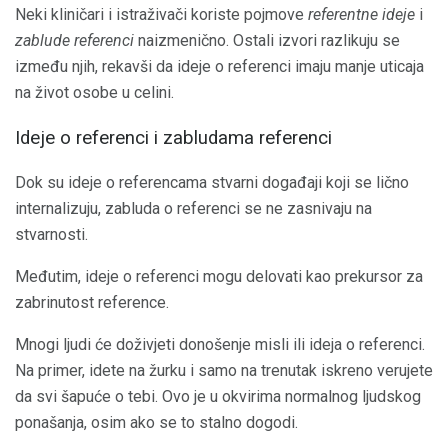
Neki kliničari i istraživači koriste pojmove
referentne ideje
i
zablude referenci
naizmenično. Ostali izvori razlikuju se
između njih, rekavši da ideje o referenci imaju manje uticaja
na život osobe u celini.
Ideje o referenci i zabludama referenci
Dok su ideje o referencama stvarni događaji koji se lično
internalizuju, zabluda o referenci se ne zasnivaju na
stvarnosti.
Međutim, ideje o referenci mogu delovati kao prekursor za
zabrinutost reference.
Mnogi ljudi će doživjeti donošenje misli ili ideja o referenci.
Na primer, idete na žurku i samo na trenutak iskreno verujete
da svi šapuće o tebi. Ovo je u okvirima normalnog ljudskog
ponašanja, osim ako se to stalno dogodi.