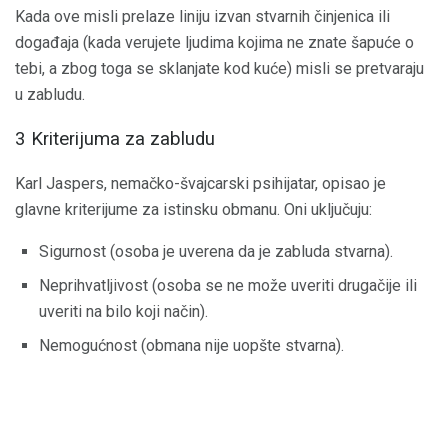
Kada ove misli prelaze liniju izvan stvarnih činjenica ili
događaja (kada verujete ljudima kojima ne znate šapuće o
tebi, a zbog toga se sklanjate kod kuće) misli se pretvaraju
u zabludu.
3 Kriterijuma za zabludu
Karl Jaspers, nemačko-švajcarski psihijatar, opisao je
glavne kriterijume za istinsku obmanu. Oni uključuju:
Sigurnost (osoba je uverena da je zabluda stvarna).
Neprihvatljivost (osoba se ne može uveriti drugačije ili
uveriti na bilo koji način).
Nemogućnost (obmana nije uopšte stvarna).