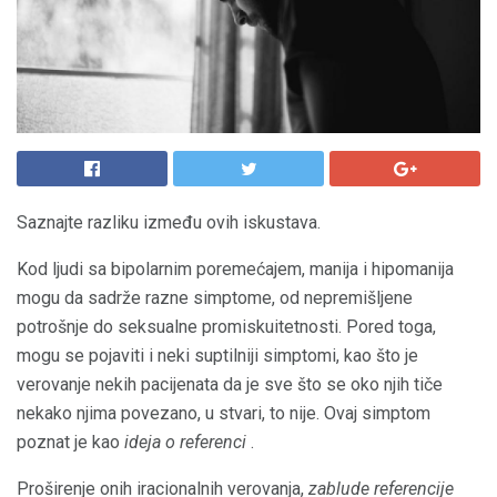
Saznajte razliku između ovih iskustava.
Kod ljudi sa bipolarnim poremećajem, manija i hipomanija
mogu da sadrže razne simptome, od nepremišljene
potrošnje do seksualne promiskuitetnosti. Pored toga,
mogu se pojaviti i neki suptilniji simptomi, kao što je
verovanje nekih pacijenata da je sve što se oko njih tiče
nekako njima povezano, u stvari, to nije. Ovaj simptom
poznat je kao
ideja o referenci
.
Proširenje onih iracionalnih verovanja,
zablude referencije