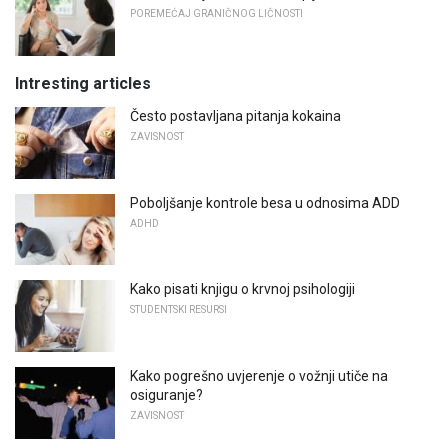
POREMEĆAJ GRANIČNOG LIČNOSTI
Intresting articles
Često postavljana pitanja kokaina
ZAVISNOST
Poboljšanje kontrole besa u odnosima ADD
ADHD
Kako pisati knjigu o krvnoj psihologiji
STUDENTSKI RESURSI
Kako pogrešno uvjerenje o vožnji utiče na
osiguranje?
ZAVISNOST