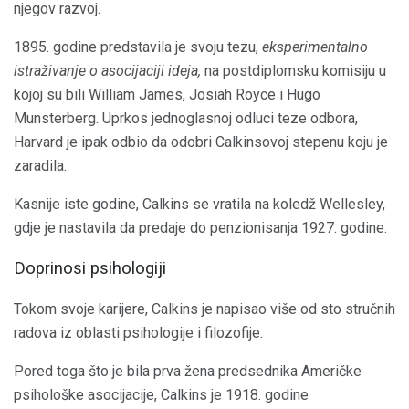
njegov razvoj.
1895. godine predstavila je svoju tezu,
eksperimentalno
istraživanje o asocijaciji ideja,
na postdiplomsku komisiju u
kojoj su bili William James, Josiah Royce i Hugo
Munsterberg. Uprkos jednoglasnoj odluci teze odbora,
Harvard je ipak odbio da odobri Calkinsovoj stepenu koju je
zaradila.
Kasnije iste godine, Calkins se vratila na koledž Wellesley,
gdje je nastavila da predaje do penzionisanja 1927. godine.
Doprinosi psihologiji
Tokom svoje karijere, Calkins je napisao više od sto stručnih
radova iz oblasti psihologije i filozofije.
Pored toga što je bila prva žena predsednika Američke
psihološke asocijacije, Calkins je 1918. godine