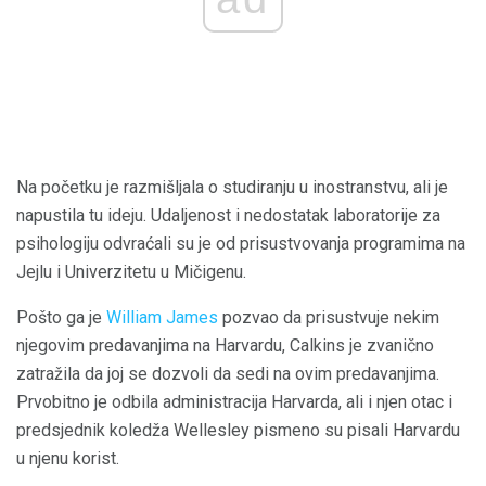
Na početku je razmišljala o studiranju u inostranstvu, ali je
napustila tu ideju. Udaljenost i nedostatak laboratorije za
psihologiju odvraćali su je od prisustvovanja programima na
Jejlu i Univerzitetu u Mičigenu.
Pošto ga je
William James
pozvao da prisustvuje nekim
njegovim predavanjima na Harvardu, Calkins je zvanično
zatražila da joj se dozvoli da sedi na ovim predavanjima.
Prvobitno je odbila administracija Harvarda, ali i njen otac i
predsjednik koledža Wellesley pismeno su pisali Harvardu
u njenu korist.