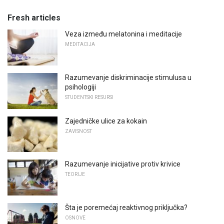
Fresh articles
Veza između melatonina i meditacije
MEDITACIJA
Razumevanje diskriminacije stimulusa u
psihologiji
STUDENTSKI RESURSI
Zajedničke ulice za kokain
ZAVISNOST
Razumevanje inicijative protiv krivice
TEORIJE
Šta je poremećaj reaktivnog priključka?
OSNOVE