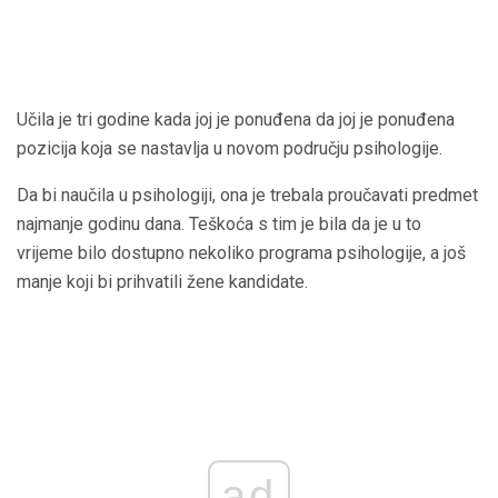
Učila je tri godine kada joj je ponuđena da joj je ponuđena
pozicija koja se nastavlja u novom području psihologije.
Da bi naučila u psihologiji, ona je trebala proučavati predmet
najmanje godinu dana. Teškoća s tim je bila da je u to
vrijeme bilo dostupno nekoliko programa psihologije, a još
manje koji bi prihvatili žene kandidate.
ad