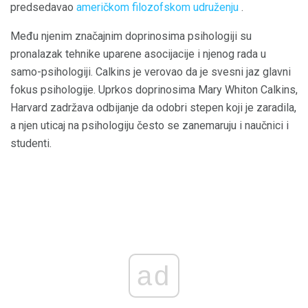
predsedavao
američkom filozofskom udruženju
.
Među njenim značajnim doprinosima psihologiji su
pronalazak tehnike uparene asocijacije i njenog rada u
samo-psihologiji. Calkins je verovao da je svesni jaz glavni
fokus psihologije. Uprkos doprinosima Mary Whiton Calkins,
Harvard zadržava odbijanje da odobri stepen koji je zaradila,
a njen uticaj na psihologiju često se zanemaruju i naučnici i
studenti.
ad