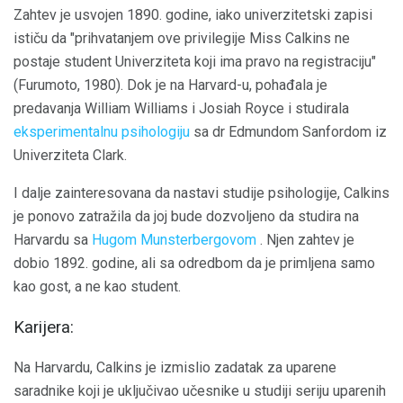
Zahtev je usvojen 1890. godine, iako univerzitetski zapisi
ističu da "prihvatanjem ove privilegije Miss Calkins ne
postaje student Univerziteta koji ima pravo na registraciju"
(Furumoto, 1980). Dok je na Harvard-u, pohađala je
predavanja William Williams i Josiah Royce i studirala
eksperimentalnu psihologiju
sa dr Edmundom Sanfordom iz
Univerziteta Clark.
I dalje zainteresovana da nastavi studije psihologije, Calkins
je ponovo zatražila da joj bude dozvoljeno da studira na
Harvardu sa
Hugom Munsterbergovom
. Njen zahtev je
dobio 1892. godine, ali sa odredbom da je primljena samo
kao gost, a ne kao student.
Karijera:
Na Harvardu, Calkins je izmislio zadatak za uparene
saradnike koji je uključivao učesnike u studiji seriju uparenih