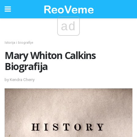
ad
Istorija i biografije
Mary Whiton Calkins
Biografija
by Kendra Cherry