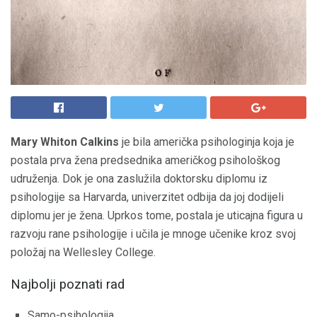
Mary Whiton Calkins
je bila američka psihologinja koja je
postala prva žena predsednika američkog psihološkog
udruženja. Dok je ona zaslužila doktorsku diplomu iz
psihologije sa Harvarda, univerzitet odbija da joj dodijeli
diplomu jer je žena. Uprkos tome, postala je uticajna figura u
razvoju rane psihologije i učila je mnoge učenike kroz svoj
položaj na Wellesley College.
Najbolji poznati rad
Samo-psihologija