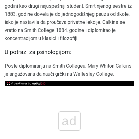
godini kao drugi najuspešniji student. Smrt njenog sestre iz
1883. godine dovela je do jednogodišnjeg pauza od škole,
iako je nastavila da proučava privatne lekcije. Calkins se
vratio na Smith College 1884. godine i diplomirao je
koncentracijom u klasici i filozofiji.
U potrazi za psihologijom:
Posle diplomiranja na Smith Collegeu, Mary Whiton Calkins
je angažovana da nauči grčki na Wellesley College.
ad