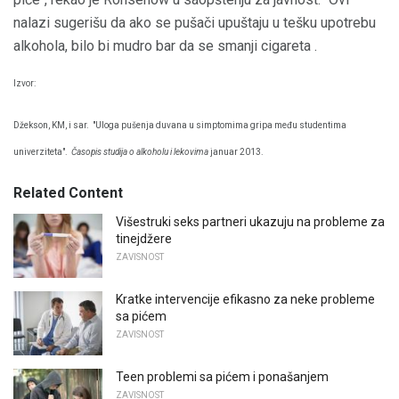
nalazi sugerišu da ako se pušači upuštaju u tešku upotrebu
alkohola, bilo bi mudro bar da se smanji cigareta .
Izvor:
Džekson, KM, i sar.
"Uloga pušenja duvana u simptomima gripa među studentima
univerziteta".
Časopis studija o alkoholu i lekovima
januar 2013.
Related Content
Višestruki seks partneri ukazuju na probleme za
tinejdžere
ZAVISNOST
Kratke intervencije efikasno za neke probleme
sa pićem
ZAVISNOST
Teen problemi sa pićem i ponašanjem
ZAVISNOST