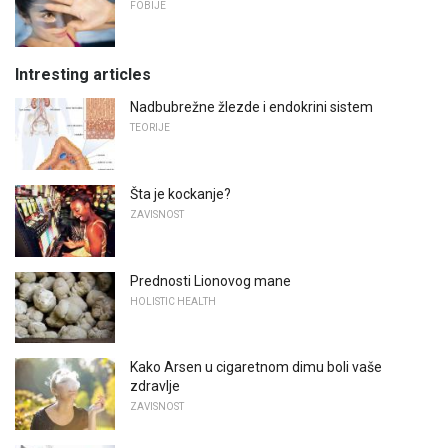
FOBIJE
Intresting articles
Nadbubrežne žlezde i endokrini sistem
TEORIJE
Šta je kockanje?
ZAVISNOST
Prednosti Lionovog mane
HOLISTIC HEALTH
Kako Arsen u cigaretnom dimu boli vaše
zdravlje
ZAVISNOST