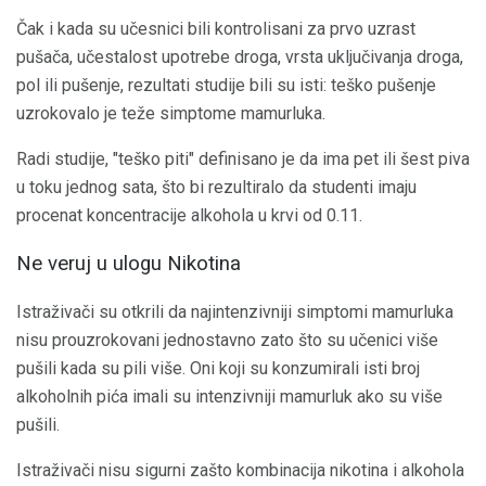
Čak i kada su učesnici bili kontrolisani za prvo uzrast
pušača, učestalost upotrebe droga, vrsta uključivanja droga,
pol ili pušenje, rezultati studije bili su isti: teško pušenje
uzrokovalo je teže simptome mamurluka.
Radi studije, "teško piti" definisano je da ima pet ili šest piva
u toku jednog sata, što bi rezultiralo da studenti imaju
procenat koncentracije alkohola u krvi od 0.11.
Ne veruj u ulogu Nikotina
Istraživači su otkrili da najintenzivniji simptomi mamurluka
nisu prouzrokovani jednostavno zato što su učenici više
pušili kada su pili više. Oni koji su konzumirali isti broj
alkoholnih pića imali su intenzivniji mamurluk ako su više
pušili.
Istraživači nisu sigurni zašto kombinacija nikotina i alkohola