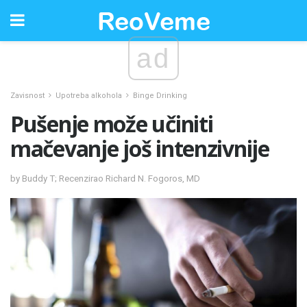
ad
Zavisnost
Upotreba alkohola
Binge Drinking
Pušenje može učiniti
mačevanje još intenzivnije
by Buddy T; Recenzirao Richard N. Fogoros, MD