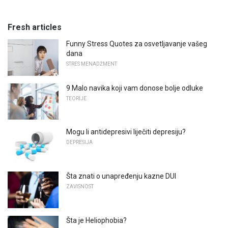
Fresh articles
Funny Stress Quotes za osvetljavanje vašeg
dana
STRES MENADŽMENT
9 Malo navika koji vam donose bolje odluke
TEORIJE
Mogu li antidepresivi liječiti depresiju?
DEPRESIJA
Šta znati o unapređenju kazne DUI
ZAVISNOST
Šta je Heliophobia?