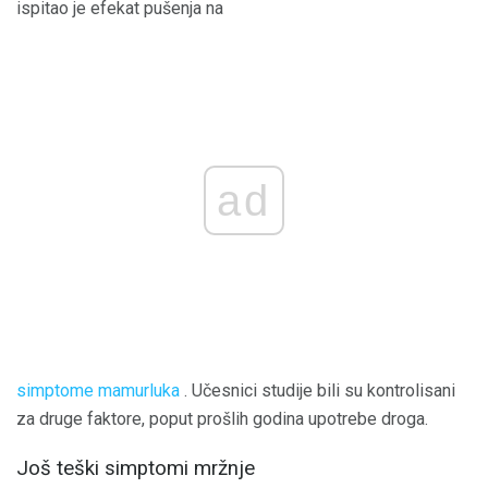
ispitao je efekat pušenja na
ad
simptome mamurluka
. Učesnici studije bili su kontrolisani
za druge faktore, poput prošlih godina upotrebe droga.
Još teški simptomi mržnje