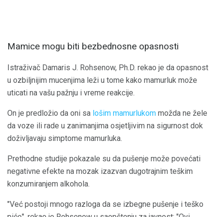
Mamice mogu biti bezbednosne opasnosti
Istraživač Damaris J. Rohsenow, Ph.D. rekao je da opasnost
u ozbiljnijim mucenjima leži u tome kako mamurluk može
uticati na vašu pažnju i vreme reakcije.
On je predložio da oni sa
lošim mamurlukom
možda ne žele
da voze ili rade u zanimanjima osjetljivim na sigurnost dok
doživljavaju simptome mamurluka.
Prethodne studije pokazale su da pušenje može povećati
negativne efekte na mozak izazvan dugotrajnim teškim
konzumiranjem alkohola.
"Već postoji mnogo razloga da se izbegne pušenje i teško
piće", rekao je Rohsenow u saopštenju za javnost: "Ovi