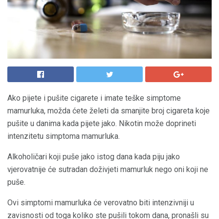
Ako pijete i pušite cigarete i imate teške simptome
mamurluka, možda ćete želeti da smanjite broj cigareta koje
pušite u danima kada pijete jako. Nikotin može doprineti
intenzitetu simptoma mamurluka.
Alkoholičari koji puše jako istog dana kada piju jako
vjerovatnije će sutradan doživjeti mamurluk nego oni koji ne
puše.
Ovi simptomi mamurluka će verovatno biti intenzivniji u
zavisnosti od toga koliko ste pušili tokom dana, pronašli su