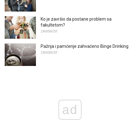
Ko je završio da postane problem sa
fakultetom?
ZAVISNOST
Pažnja i pamćenje zahvaćeno Binge Drinking
ZAVISNOST
ad