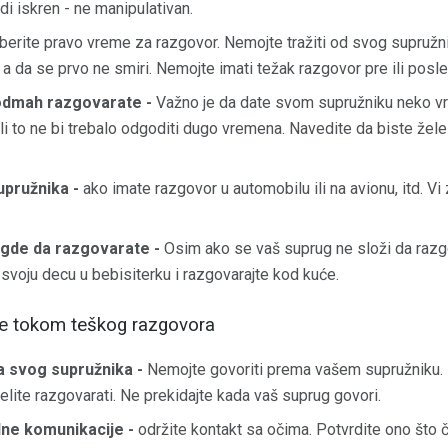
di iskren - ne manipulativan.
berite pravo vreme za razgovor. Nemojte tražiti od svog supružni
 da se prvo ne smiri. Nemojte imati težak razgovor pre ili posl
 odmah razgovarate -
Važno je da date svom supružniku neko vr
 ali to ne bi trebalo odgoditi dugo vremena. Navedite da biste žel
upružnika -
ako imate razgovor u automobilu ili na avionu, itd. Vi
gde da razgovarate -
Osim ako se vaš suprug ne složi da razgov
 svoju decu u bebisiterku i razgovarajte kod kuće.
ste tokom teškog razgovora
a svog supružnika -
Nemojte govoriti prema vašem supružniku. 
lite razgovarati. Ne prekidajte kada vaš suprug govori.
lne komunikacije -
održite kontakt sa očima. Potvrdite ono što