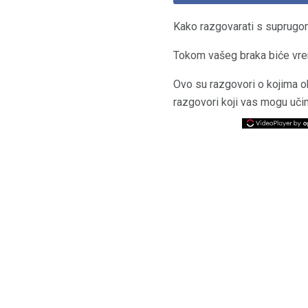
Kako razgovarati s suprug
Tokom vašeg braka biće vrem
Ovo su razgovori o kojima o
razgovori koji vas mogu učin