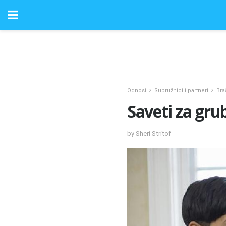
Odnosi
Supružnici i partneri
Bra
Saveti za gru
by Sheri Stritof