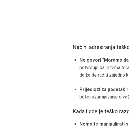
Načini adresiranja tešk
Ne govori "Moramo da 
potvrđuje da je tema teška
da želite raditi zajedno 
Prijedlozi za početak 
bolje razumijevanje o vaš
Kada i gde je teško raz
Nemojte manipulirati 