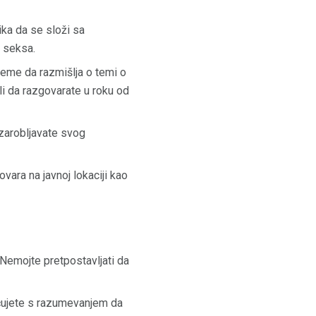
ka da se složi sa
e seksa.
eme da razmišlja o temi o
eli da razgovarate u roku od
 zarobljavate svog
ara na javnoj lokaciji kao
Nemojte pretpostavljati da
 čujete s razumevanjem da