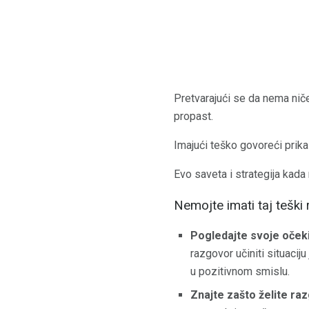
Pretvarajući se da nema niče
propast.
Imajući teško govoreći prika
Evo saveta i strategija kada
Nemojte imati taj teški
Pogledajte svoje očeki
razgovor učiniti situaciju
u pozitivnom smislu.
Znajte zašto želite raz