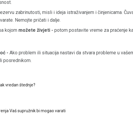
snost.
ezervu zabrinutosti, misli i ideja istraživanjem i činjenicama. Ču
varate. Nemojte pričati i dalje.
a kojom
možete živjeti -
potom postavite vreme za praćenje kak
oć -
Ako problem ili situacija nastavi da stvara probleme u vaše
li posrednikom.
brak vredan štednje?
enja Vaš supružnik bi mogao varati