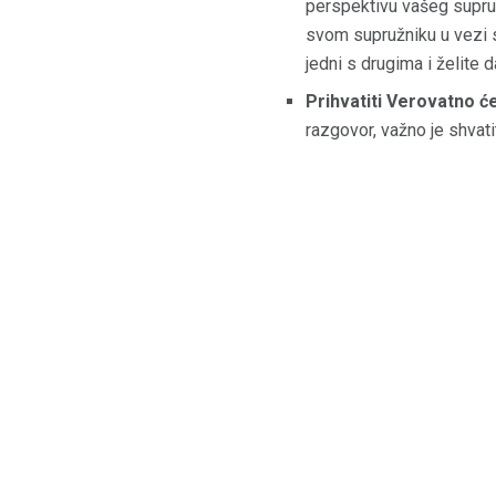
perspektivu vašeg supruž
svom supružniku u vezi s
jedni s drugima i želite
Prihvatiti Verovatno ć
razgovor, važno je shvat