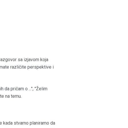
razgovor sa izjavom koja
imate različite perspektive i
ih da pričam o ...", "Želim
ite na temu.
e kada stvarno planiramo da