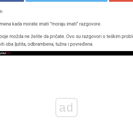
om
ena kada morate imati "moraju imati" razgovore.
boje možda ne želite da pričate. Ovo su razgovori o teškim probl
iti oba ljutita, odbrambena, tužna i povređena.
ad