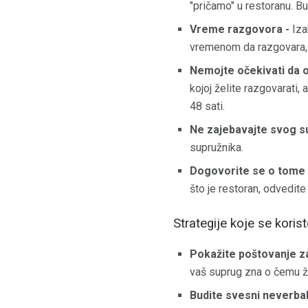
"pričamo" u restoranu. Bu
Vreme razgovora -
Iza
vremenom da razgovara, a
Nemojte očekivati ​​da
kojoj želite razgovarati,
48 sati.
Ne zajebavajte svog s
supružnika.
Dogovorite se o tome 
što je restoran, odvedite
Strategije koje se kori
Pokažite poštovanje z
vaš suprug zna o čemu že
Budite svesni neverba