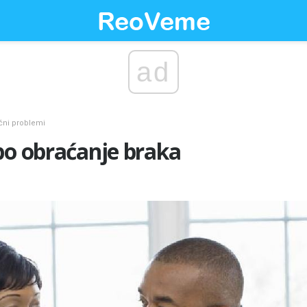
ad
čni problemi
bo obraćanje braka