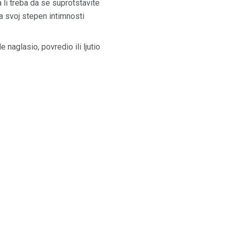
li treba da se suprotstavite
a svoj stepen intimnosti
 naglasio, povredio ili ljutio