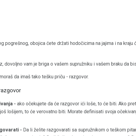
g pogrešnog, obojica ćete držati hodočicima na jajima i na kraju 
z, dovoljno vam je briga o vašem supružniku i vašem braku da bis
 moraš da imaš tako tešku priču - razgovor.
 razgovor
vanja -
ako očekujete da će razgovor ići loše, to će biti. Ako pre
 još lošijem, to će verovatno biti. Morate definisati svoja očekivan
govarati -
Da li želite razgovarati sa supružnikom o teškom pita