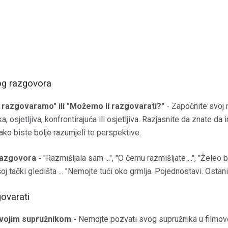
og razgovora
razgovaramo" ili "Možemo li razgovarati?"
- Započnite svoj 
, osjetljiva, konfrontirajuća ili osjetljiva. Razjasnite da znate da 
kako biste bolje razumjeli te perspektive.
razgovora -
"Razmišljala sam ...", "O čemu razmišljate ...", "Želeo b
oj tački gledišta ... "Nemojte tući oko grmlja. Pojednostavi. Ostan
govarati
svojim supružnikom -
Nemojte pozvati svog supružnika u filmov