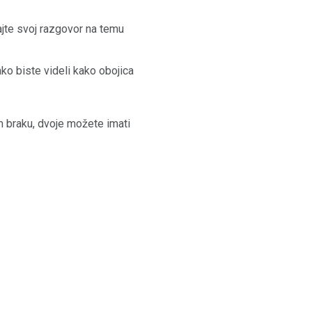
vajte svoj razgovor na temu
o biste videli kako obojica
m braku, dvoje možete imati