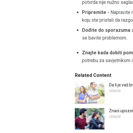
potvrda nije nužno sagla
Pripremite -
Napravite r
koju ste pristali da razgo
Dođite do sporazuma
s
se bavite problemom.
Znajte kada dobiti pom
potrebu za savjetnikom i
Related Content
Da li je vaš 
ODNOSI
Znaci upozor
ODNOSI