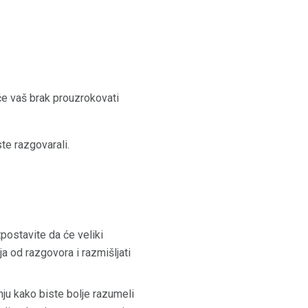
će vaš brak prouzrokovati
te razgovarali.
tpostavite da će veliki
ja od razgovora i razmišljati
nju kako biste bolje razumeli