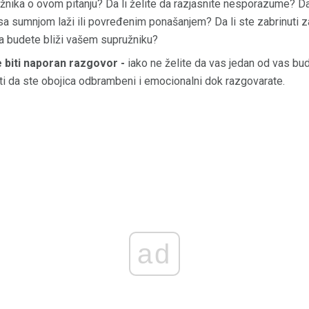
nika o ovom pitanju? Da li želite da razjasnite nesporazume? Da 
a sumnjom laži ili povređenim ponašanjem? Da li ste zabrinuti z
 da budete bliži vašem supružniku?
e biti naporan razgovor -
iako ne želite da vas jedan od vas bude
iti da ste obojica odbrambeni i emocionalni dok razgovarate.
ad