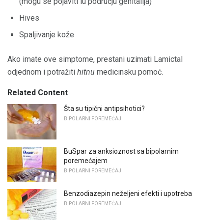
(mogu se pojaviti iu području genitalija)
Hives
Spaljivanje kože
Ako imate ove simptome, prestani uzimati Lamictal
odjednom i potražiti
hitnu
medicinsku pomoć.
Related Content
Šta su tipični antipsihotici?
BIPOLARNI POREMEĆAJ
BuSpar za anksioznost sa bipolarnim
poremećajem
BIPOLARNI POREMEĆAJ
Benzodiazepin neželjeni efekti i upotreba
BIPOLARNI POREMEĆAJ