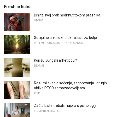
Fresh articles
Držite svoj brak nedirnut tokom praznika
ODNOSI
Socijalne anksiozne aktivnosti za bolje
POREMEĆAJ SOCIJALNE ANKSIOZNOSTI
Koji su Jungski arhetipovi?
TEORIJE
Razumijevanje sečenja, sagorevanja i drugih
oblika PTSD samozadovoljstva
PTSP
Zašto biste trebali majora u psihologiji
STUDENTSKI RESURSI