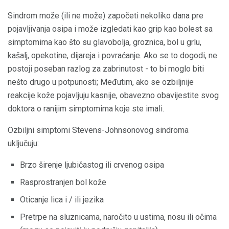
Sindrom može (ili ne može) započeti nekoliko dana pre
pojavljivanja osipa i može izgledati kao grip kao bolest sa
simptomima kao što su glavobolja, groznica, bol u grlu,
kašalj, opekotine, dijareja i povraćanje. Ako se to dogodi, ne
postoji poseban razlog za zabrinutost - to bi moglo biti
nešto drugo u potpunosti; Međutim, ako se ozbiljnije
reakcije kože pojavljuju kasnije, obavezno obavijestite svog
doktora o ranijim simptomima koje ste imali.
Ozbiljni simptomi Stevens-Johnsonovog sindroma
uključuju:
Brzo širenje ljubičastog ili crvenog osipa
Rasprostranjen bol kože
Oticanje lica i / ili jezika
Pretrpe na sluznicama, naročito u ustima, nosu ili očima