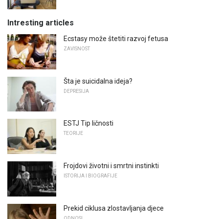
Intresting articles
Ecstasy može štetiti razvoj fetusa
ZAVISNOST
Šta je suicidalna ideja?
DEPRESIJA
ESTJ Tip ličnosti
TEORIJE
Frojdovi životni i smrtni instinkti
ISTORIJA I BIOGRAFIJE
Prekid ciklusa zlostavljanja djece
ODNOSI