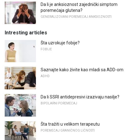
Da li je anksioznost zajednički simptom
poremećaja glutena?
GENERALIZOVANI POREMEĆAJ ANKSIOZNOSTI
Intresting articles
Šta uzrokuje fobije?
FOBIJE
Saznajte kako živite kao mladi sa ADD-om
ADHD
Da li SSRI antidepresivi izazivaju nasilje?
BIPOLARNI POREMEĆAJ
Šta tražiti u velikom terapeutu
POREMEĆAJ GRANIČNOG LIČNOSTI