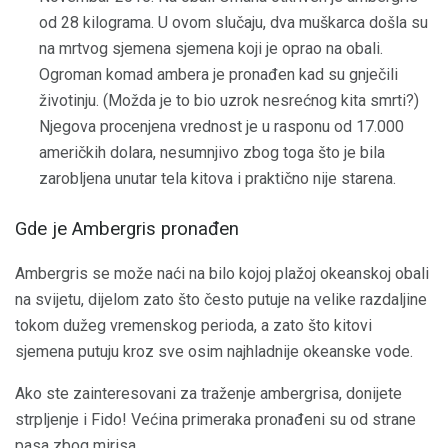
od 28 kilograma. U ovom slučaju, dva muškarca došla su
na mrtvog sjemena sjemena koji je oprao na obali.
Ogroman komad ambera je pronađen kad su gnječili
životinju. (Možda je to bio uzrok nesrećnog kita smrti?)
Njegova procenjena vrednost je u rasponu od 17.000
američkih dolara, nesumnjivo zbog toga što je bila
zarobljena unutar tela kitova i praktično nije starena.
Gde je Ambergris pronađen
Ambergris se može naći na bilo kojoj plažoj okeanskoj obali
na svijetu, dijelom zato što često putuje na velike razdaljine
tokom dužeg vremenskog perioda, a zato što kitovi
sjemena putuju kroz sve osim najhladnije okeanske vode.
Ako ste zainteresovani za traženje ambergrisa, donijete
strpljenje i Fido! Većina primeraka pronađeni su od strane
pasa zbog mirisa.