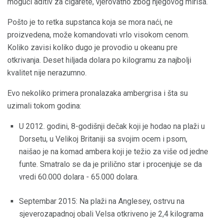
mogući aditiv za cigarete, vjerovatno zbog njegovog mirisa.
Pošto je to retka supstanca koja se mora naći, ne
proizvedena, može komandovati vrlo visokom cenom.
Koliko zavisi koliko dugo je provodio u okeanu pre
otkrivanja. Deset hiljada dolara po kilogramu za najbolji
kvalitet nije nerazumno.
Evo nekoliko primera pronalazaka ambergrisa i šta su
uzimali tokom godina:
U 2012. godini, 8-godišnji dečak koji je hodao na plaži u
Dorsetu, u Velikoj Britaniji sa svojim ocem i psom,
naišao je na komad ambera koji je težio za više od jedne
funte. Smatralo se da je prilično star i procenjuje se da
vredi 60.000 dolara - 65.000 dolara.
Septembar 2015: Na plaži na Anglesey, ostrvu na
sjeverozapadnoj obali Velsa otkriveno je 2,4 kilograma