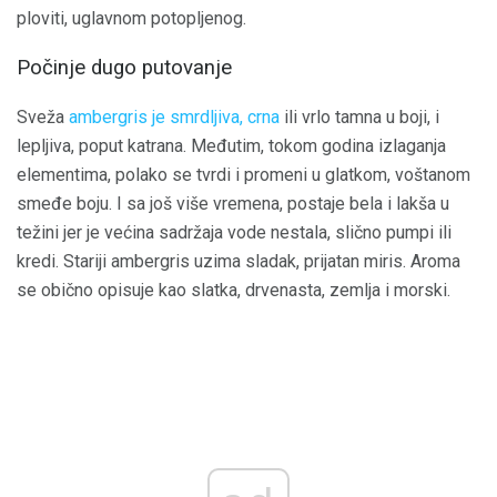
ploviti, uglavnom potopljenog.
Počinje dugo putovanje
Sveža
ambergris je smrdljiva, crna
ili vrlo tamna u boji, i
lepljiva, poput katrana. Međutim, tokom godina izlaganja
elementima, polako se tvrdi i promeni u glatkom, voštanom
smeđe boju. I sa još više vremena, postaje bela i lakša u
težini jer je većina sadržaja vode nestala, slično pumpi ili
kredi. Stariji ambergris uzima sladak, prijatan miris. Aroma
se obično opisuje kao slatka, drvenasta, zemlja i morski.