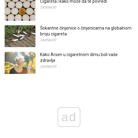
Cigareta i kako može da te povredi
ZAVISNOST
Šokantne činjenice o činjenicama na globalnom
broju cigareta
ZAVISNOST
Kako Arsen u cigaretnom dimu boli vaše
zdravlje
ZAVISNOST
ad