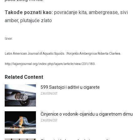
Takođe poznati kao:
povraćanje kita, ambergrease, sivi
amber, plutajuće zlato
Izvor:
Latin American Journal of Aquatic Squids.
Porijeklo Ambergrisa Roberta Clarkea.
http://lajamjournal.org/index.php/lajam/article/view/231/183.
Related Content
599 Sastojci i aditivi u cigarete
ZAVISNOST
Činjenice o vodonik-cijanidu u cigaretnom dimu
ZAVISNOST