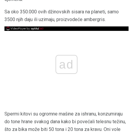
Sa oko 350.000 ovih džinovskih sisara na planeti, samo
3500 njih daju ili uzimaju, proizvodeće ambergris.
ad
Spermi kitovi su ogromne mašine za ishranu, konzumiraju
do tone hrane svakog dana kako bi povećali telesnu težinu,
što za bika može biti 50 tona i 20 tona za kravu. Oni vole