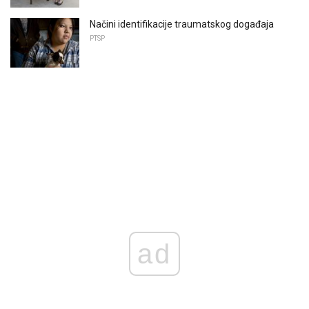
Načini identifikacije traumatskog događaja
PTSP
ad