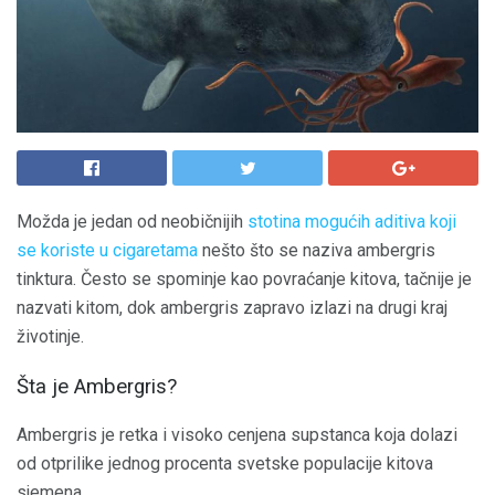
Možda je jedan od neobičnijih
stotina mogućih aditiva koji
se koriste u cigaretama
nešto što se naziva ambergris
tinktura. Često se spominje kao povraćanje kitova, tačnije je
nazvati kitom, dok ambergris zapravo izlazi na drugi kraj
životinje.
Šta je Ambergris?
Ambergris je retka i visoko cenjena supstanca koja dolazi
od otprilike jednog procenta svetske populacije kitova
sjemena.