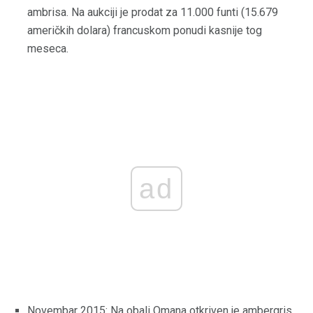
ambrisa. Na aukciji je prodat za 11.000 funti (15.679
američkih dolara) francuskom ponudi kasnije tog
meseca.
ad
Novembar 2015: Na obali Omana otkriven je ambergris