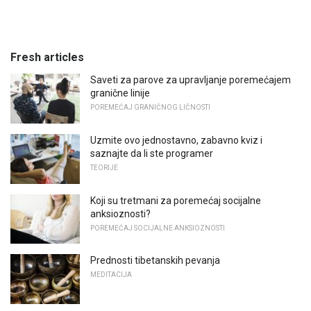
Fresh articles
Saveti za parove za upravljanje poremećajem
granične linije
POREMEĆAJ GRANIČNOG LIČNOSTI
Uzmite ovo jednostavno, zabavno kviz i
saznajte da li ste programer
TEORIJE
Koji su tretmani za poremećaj socijalne
anksioznosti?
POREMEĆAJ SOCIJALNE ANKSIOZNOSTI
Prednosti tibetanskih pevanja
MEDITACIJA