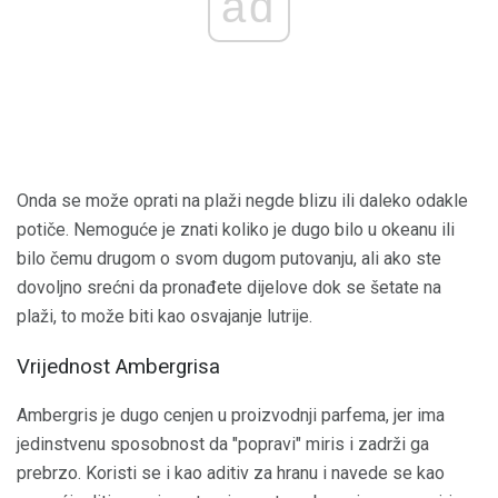
ad
Onda se može oprati na plaži negde blizu ili daleko odakle
potiče. Nemoguće je znati koliko je dugo bilo u okeanu ili
bilo čemu drugom o svom dugom putovanju, ali ako ste
dovoljno srećni da pronađete dijelove dok se šetate na
plaži, to može biti kao osvajanje lutrije.
Vrijednost Ambergrisa
Ambergris je dugo cenjen u proizvodnji parfema, jer ima
jedinstvenu sposobnost da "popravi" miris i zadrži ga
prebrzo. Koristi se i kao aditiv za hranu i navede se kao