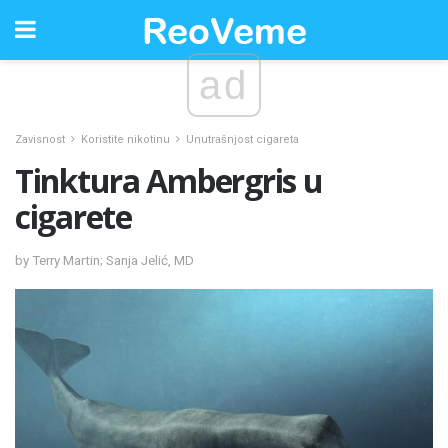
ad
Zavisnost
Koristite nikotinu
Unutrašnjost cigareta
Tinktura Ambergris u
cigarete
by Terry Martin; Sanja Jelić, MD