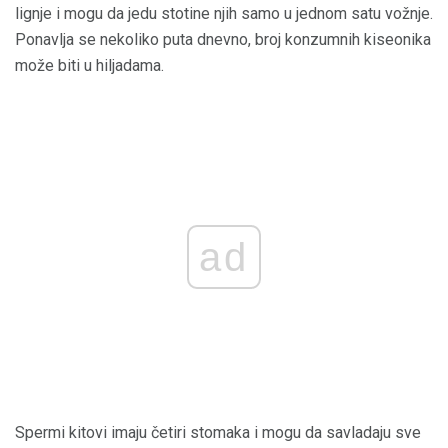
lignje i mogu da jedu stotine njih samo u jednom satu vožnje.
Ponavlja se nekoliko puta dnevno, broj konzumnih kiseonika
može biti u hiljadama.
ad
Spermi kitovi imaju četiri stomaka i mogu da savladaju sve