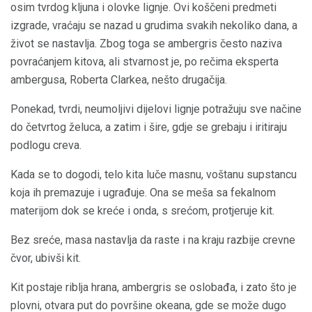
osim tvrdog kljuna i olovke lignje. Ovi koščeni predmeti
izgrade, vraćaju se nazad u grudima svakih nekoliko dana, a
život se nastavlja. Zbog toga se ambergris često naziva
povraćanjem kitova, ali stvarnost je, po rečima eksperta
ambergusa, Roberta Clarkea, nešto drugačija.
Ponekad, tvrdi, neumoljivi dijelovi lignje potražuju sve načine
do četvrtog želuca, a zatim i šire, gdje se grebaju i iritiraju
podlogu creva.
Kada se to dogodi, telo kita luče masnu, voštanu supstancu
koja ih premazuje i ugrađuje. Ona se meša sa fekalnom
materijom dok se kreće i onda, s srećom, protjeruje kit.
Bez sreće, masa nastavlja da raste i na kraju razbije crevne
čvor, ubivši kit.
Kit postaje riblja hrana, ambergris se oslobađa, i zato što je
plovni, otvara put do površine okeana, gde se može dugo