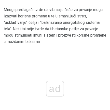
Mnogi predlagači tvrde da vibracije čaše za pevanje mogu
izazvati korisne promene u telu smanjujući stres,
"usklađivanje" ćelija i "balansiranje energetskog sistema
tela". Neki takodje tvrde da tibetanske petlje za pevanje
mogu stimulisati imuni sistem i proizvesti korisne promjene
u moždanim talasima.
ad