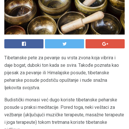
Tibetanske pete za pevanje su vrsta zvona koja vibrira i
daje bogat, duboki ton kada se svira. Takođe poznata kao
pijesak za pevanje ili Himalajske posude, tibetanske
peharske posude podstiču opuštanje i nude snažna
ljekovita svojstva.
Budistički monasi već dugo koriste tibetanske peharske
posude u praksi meditacije. Pored toga, neki veštaci za
vežbanje (uključujući muzičke terapeute, masažne terapeute
i joga terapeute) tokom tretmana koriste tibetanske