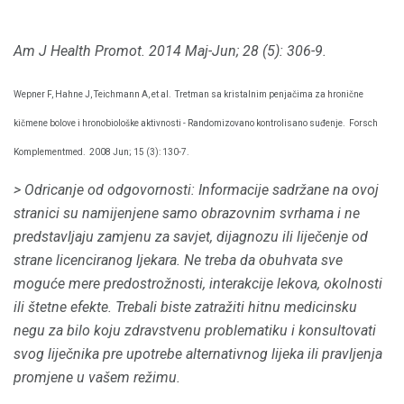
Am J Health Promot.
2014 Maj-Jun; 28 (5): 306-9.
Wepner F, Hahne J, Teichmann A, et al.
Tretman sa kristalnim penjačima za hronične
kičmene bolove i hronobiološke aktivnosti - Randomizovano kontrolisano suđenje.
Forsch
Komplementmed.
2008 Jun; 15 (3): 130-7.
>
Odricanje od odgovornosti: Informacije sadržane na ovoj
stranici su namijenjene samo obrazovnim svrhama i ne
predstavljaju zamjenu za savjet, dijagnozu ili liječenje od
strane licenciranog ljekara.
Ne treba da obuhvata sve
moguće mere predostrožnosti, interakcije lekova, okolnosti
ili štetne efekte.
Trebali biste zatražiti hitnu medicinsku
negu za bilo koju zdravstvenu problematiku i konsultovati
svog liječnika pre upotrebe alternativnog lijeka ili pravljenja
promjene u vašem režimu.