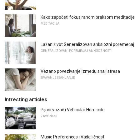
Kako započeti fokusiranom praksom meditacije
MEDITACIJA
Lažan život Generalizovan anksiozni poremećaj
GENERALIZOVANI POREMEĆAJ ANKSIOZNOSTI
Vezano povezivanje između sna i stresa
SPAVANJE I SANJANJE
Intresting articles
Pijani vozač i Vehicular Homicide
ZAVISNOST
Music Preferences i Vaša ličnost