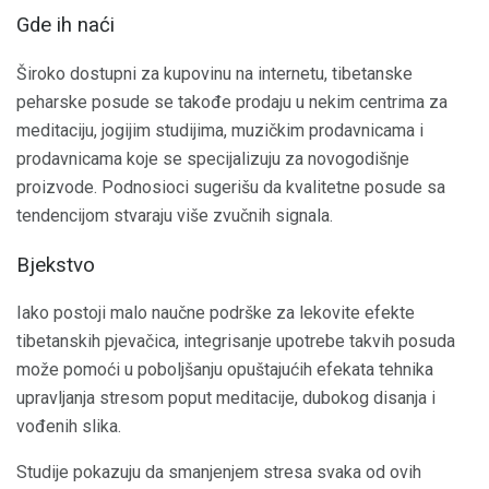
Gde ih naći
Široko dostupni za kupovinu na internetu, tibetanske
peharske posude se takođe prodaju u nekim centrima za
meditaciju, jogijim studijima, muzičkim prodavnicama i
prodavnicama koje se specijalizuju za novogodišnje
proizvode. Podnosioci sugerišu da kvalitetne posude sa
tendencijom stvaraju više zvučnih signala.
Bjekstvo
Iako postoji malo naučne podrške za lekovite efekte
tibetanskih pjevačica, integrisanje upotrebe takvih posuda
može pomoći u poboljšanju opuštajućih efekata tehnika
upravljanja stresom poput meditacije, dubokog disanja i
vođenih slika.
Studije pokazuju da smanjenjem stresa svaka od ovih