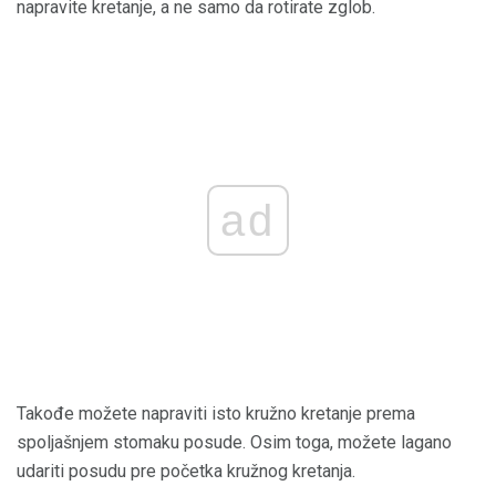
napravite kretanje, a ne samo da rotirate zglob.
ad
Takođe možete napraviti isto kružno kretanje prema
spoljašnjem stomaku posude. Osim toga, možete lagano
udariti posudu pre početka kružnog kretanja.