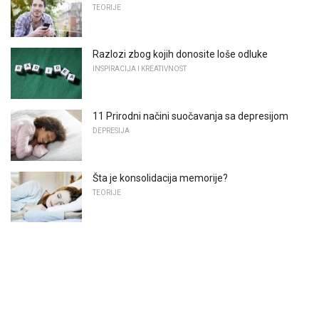
TEORIJE
Razlozi zbog kojih donosite loše odluke
INSPIRACIJA I KREATIVNOST
11 Prirodni načini suočavanja sa depresijom
DEPRESIJA
Šta je konsolidacija memorije?
TEORIJE