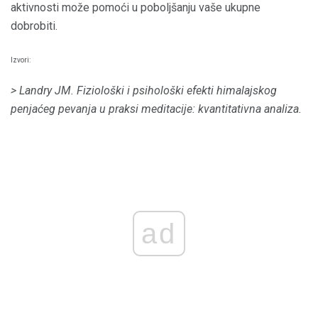
aktivnosti može pomoći u poboljšanju vaše ukupne
dobrobiti.
Izvori:
> Landry JM.
Fiziološki i psihološki efekti himalajskog
penjaćeg pevanja u praksi meditacije: kvantitativna analiza.
ad