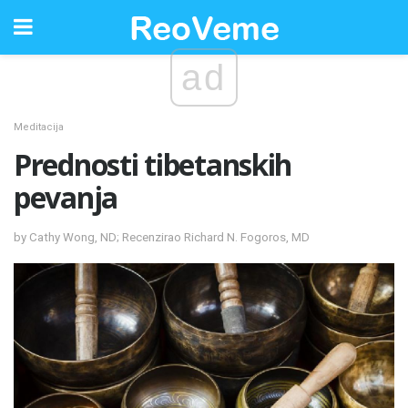
ad
Meditacija
Prednosti tibetanskih
pevanja
by Cathy Wong, ND; Recenzirao Richard N. Fogoros, MD