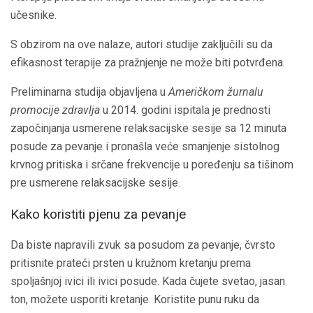
učesnike.
S obzirom na ove nalaze, autori studije zaključili su da
efikasnost terapije za pražnjenje ne može biti potvrđena.
Preliminarna studija objavljena u
Američkom žurnalu
promocije zdravlja
u 2014. godini ispitala je prednosti
započinjanja usmerene relaksacijske sesije sa 12 minuta
posude za pevanje i pronašla veće smanjenje sistolnog
krvnog pritiska i srčane frekvencije u poređenju sa tišinom
pre usmerene relaksacijske sesije.
Kako koristiti pjenu za pevanje
Da biste napravili zvuk sa posudom za pevanje, čvrsto
pritisnite prateći prsten u kružnom kretanju prema
spoljašnjoj ivici ili ivici posude. Kada čujete svetao, jasan
ton, možete usporiti kretanje. Koristite punu ruku da