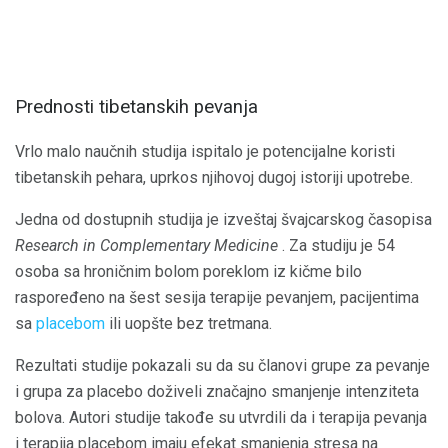
Prednosti tibetanskih pevanja
Vrlo malo naučnih studija ispitalo je potencijalne koristi
tibetanskih pehara, uprkos njihovoj dugoj istoriji upotrebe.
Jedna od dostupnih studija je izveštaj švajcarskog časopisa
Research in Complementary Medicine
. Za studiju je 54
osoba sa hroničnim bolom poreklom iz kičme bilo
raspoređeno na šest sesija terapije pevanjem, pacijentima
sa
placebom
ili uopšte bez tretmana.
Rezultati studije pokazali su da su članovi grupe za pevanje
i grupa za placebo doživeli značajno smanjenje intenziteta
bolova. Autori studije takođe su utvrdili da i terapija pevanja
i terapija placebom imaju efekat smanjenja stresa na