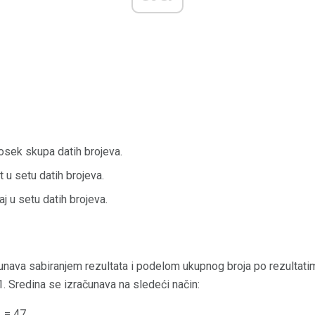
rosek skupa datih brojeva.
t u setu datih brojeva.
j u setu datih brojeva.
čunava sabiranjem rezultata i podelom ukupnog broja po rezultat
 11. Sredina se izračunava na sledeći način:
1 = 47