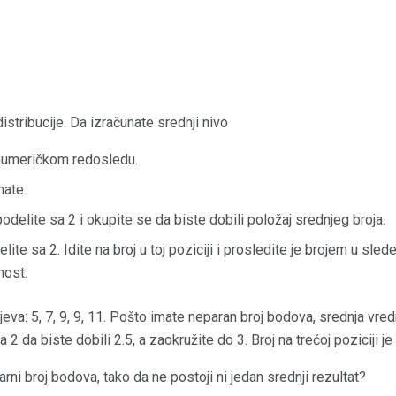
distribucije. Da izračunate srednji nivo
 numeričkom redosledu.
mate.
odelite sa 2 i okupite se da biste dobili položaj srednjeg broja.
elite sa 2. Idite na broj u toj poziciji i prosledite je brojem u sl
nost.
eva: 5, 7, 9, 9, 11. Pošto imate neparan broj bodova, srednja vred
 2 da biste dobili 2.5, a zaokružite do 3. Broj na trećoj poziciji j
ni broj bodova, tako da ne postoji ni jedan srednji rezultat?