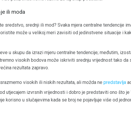
je ili moda
ite sredstvo, srednji ili mod? Svaka mjera centralne tendencije im
oristite može u velikoj meri zavisiti od jedinstvene situacije i k
jeve u skupu da izrazi mjeru centralne tendencije; međutim, izost
tremno visokih bodova može iskriviti srednju vrijednost tako da s
ećina rezultata zapravo.
razmerno visokih ili niskih rezultata, ali možda ne
predstavlja
ad
 utjecajem izvrsnih vrijednosti i dobro je predstaviti ono što je
nje korisno u slučajevima kada se broj ne pojavljuje više od jedno