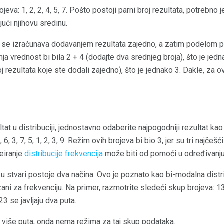
eva: 1, 2, 2, 4, 5, 7. Pošto postoji parni broj rezultata, potrebno
jući njihovu sredinu.
 se izračunava dodavanjem rezultata zajedno, a zatim podelom po
ja vrednost bi bila 2 + 4 (dodajte dva srednjeg broja), što je jed
oj rezultata koje ste dodali zajedno), što je jednako 3. Dakle, za o
tat u distribuciji, jednostavno odaberite najpogodniji rezultat kao
 6, 3, 7, 5, 1, 2, 3, 9. Režim ovih brojeva bi bio 3, jer su tri najčeš
reiranje
distribucije frekvencija
može biti od pomoći u određivanju
 stvari postoje dva načina. Ovo je poznato kao bi-modalna distrib
ani za frekvenciju. Na primer, razmotrite sledeći skup brojeva: 13,
23 se javljaju dva puta.
e više puta, onda nema režima za taj skup podataka.