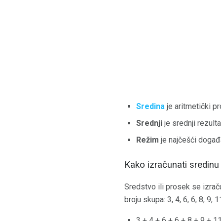
Sredina
je aritmetički p
Srednji
je srednji rezulta
Režim
je najčešći događa
Kako izračunati sredinu
Sredstvo ili prosek se izra
broju skupa: 3, 4, 6, 6, 8, 9,
3 + 4 + 6 + 6 + 8 + 9 + 1