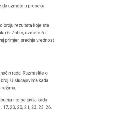
 je da uzmete u proseku
 broju rezultata koje ste
nako 6. Zatim, uzmete 6 i
vaj primjer, srednja vrednost
 način rada. Razmislite o
ći broj. U slučajevima kada
 režima.
ucija i to se javlja kada
 17, 20, 20, 21, 23, 23, 26,