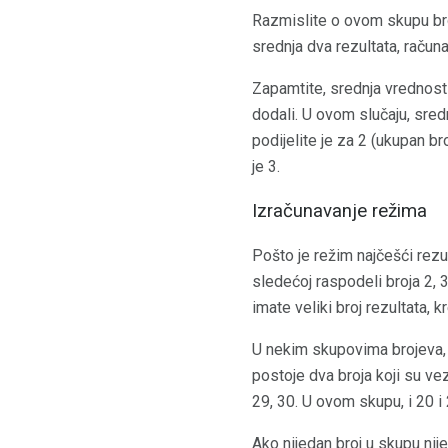
Razmislite o ovom skupu broj
srednja dva rezultata, računa
Zapamtite, srednja vrednost
dodali. U ovom slučaju, sredn
podijelite je za 2 (ukupan br
je 3.
Izračunavanje režima
Pošto je režim najčešći rezul
sledećoj raspodeli broja 2, 3,
imate veliki broj rezultata, k
U nekim skupovima brojeva, u
postoje dva broja koji su vez
29, 30. U ovom skupu, i 20 i 
Ako nijedan broj u skupu nij