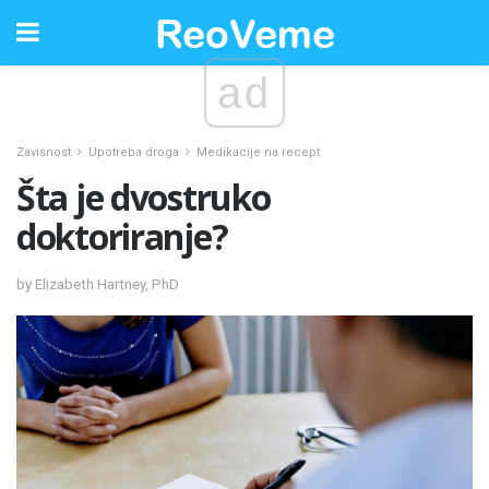
ad
Zavisnost
Upotreba droga
Medikacije na recept
Šta je dvostruko
doktoriranje?
by Elizabeth Hartney, PhD