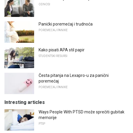
ODNOSI
Panićki poremećaj i trudnoća
POREMEĆAJ PANIKE
Kako pisati APA stil papir
STUDENTSKI RESURSI
Česta pitanja na Lexapro-u za panični
poremećaj
POREMEĆAJ PANIKE
Intresting articles
Ways People With PTSD može sprečiti gubitak
memorije
PTSP