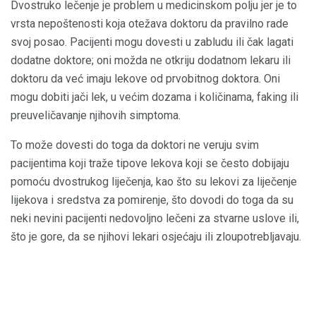
Dvostruko lečenje je problem u medicinskom polju jer je to
vrsta nepoštenosti koja otežava doktoru da pravilno rade
svoj posao. Pacijenti mogu dovesti u zabludu ili čak lagati
dodatne doktore; oni možda ne otkriju dodatnom lekaru ili
doktoru da već imaju lekove od prvobitnog doktora. Oni
mogu dobiti jači lek, u većim dozama i količinama, faking ili
preuveličavanje njihovih simptoma.
To može dovesti do toga da doktori ne veruju svim
pacijentima koji traže tipove lekova koji se često dobijaju
pomoću dvostrukog liječenja, kao što su lekovi za liječenje
lijekova i sredstva za pomirenje, što dovodi do toga da su
neki nevini pacijenti nedovoljno lečeni za stvarne uslove ili,
što je gore, da se njihovi lekari osjećaju ili zloupotrebljavaju.