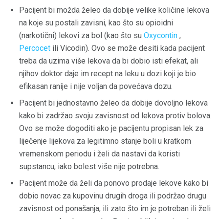
Pacijent bi možda želeo da dobije velike količine lekova
na koje su postali zavisni, kao što su opioidni
(narkotični) lekovi za bol (kao što su
Oxycontin
,
Percocet
ili Vicodin). Ovo se može desiti kada pacijent
treba da uzima više lekova da bi dobio isti efekat, ali
njihov doktor daje im recept na leku u dozi koji je bio
efikasan ranije i nije voljan da povećava dozu.
Pacijent bi jednostavno želeo da dobije dovoljno lekova
kako bi zadržao svoju zavisnost od lekova protiv bolova.
Ovo se može dogoditi ako je pacijentu propisan lek za
liječenje lijekova za legitimno stanje boli u kratkom
vremenskom periodu i želi da nastavi da koristi
supstancu, iako bolest više nije potrebna.
Pacijent može da želi da ponovo prodaje lekove kako bi
dobio novac za kupovinu drugih droga ili podržao drugu
zavisnost od ponašanja, ili zato što im je potreban ili želi