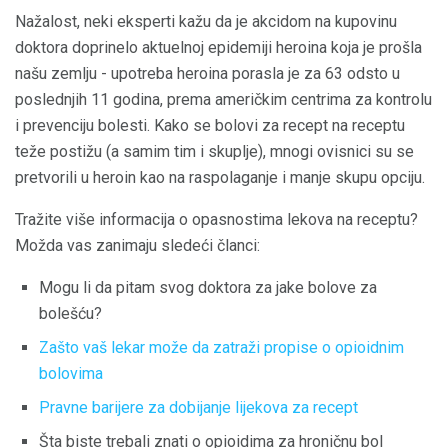
Nažalost, neki eksperti kažu da je akcidom na kupovinu
doktora doprinelo aktuelnoj epidemiji heroina koja je prošla
našu zemlju - upotreba heroina porasla je za 63 odsto u
poslednjih 11 godina, prema američkim centrima za kontrolu
i prevenciju bolesti. Kako se bolovi za recept na receptu
teže postižu (a samim tim i skuplje), mnogi ovisnici su se
pretvorili u heroin kao na raspolaganje i manje skupu opciju.
Tražite više informacija o opasnostima lekova na receptu?
Možda vas zanimaju sledeći članci:
Mogu li da pitam svog doktora za jake bolove za
bolešću?
Zašto vaš lekar može da zatraži propise o opioidnim
bolovima
Pravne barijere za dobijanje lijekova za recept
Šta biste trebali znati o opioidima za hroničnu bol