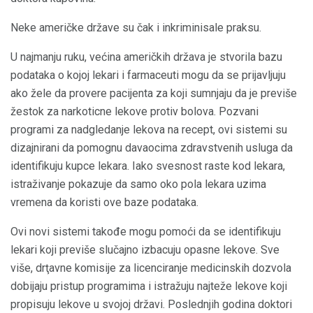
Neke američke države su čak i inkriminisale praksu.
U najmanju ruku, većina američkih država je stvorila bazu
podataka o kojoj lekari i farmaceuti mogu da se prijavljuju
ako žele da provere pacijenta za koji sumnjaju da je previše
žestok za narkoticne lekove protiv bolova. Pozvani
programi za nadgledanje lekova na recept, ovi sistemi su
dizajnirani da pomognu davaocima zdravstvenih usluga da
identifikuju kupce lekara. Iako svesnost raste kod lekara,
istraživanje pokazuje da samo oko pola lekara uzima
vremena da koristi ove baze podataka.
Ovi novi sistemi takođe mogu pomoći da se identifikuju
lekari koji previše slučajno izbacuju opasne lekove. Sve
više, drţavne komisije za licenciranje medicinskih dozvola
dobijaju pristup programima i istražuju najteže lekove koji
propisuju lekove u svojoj državi. Poslednjih godina doktori