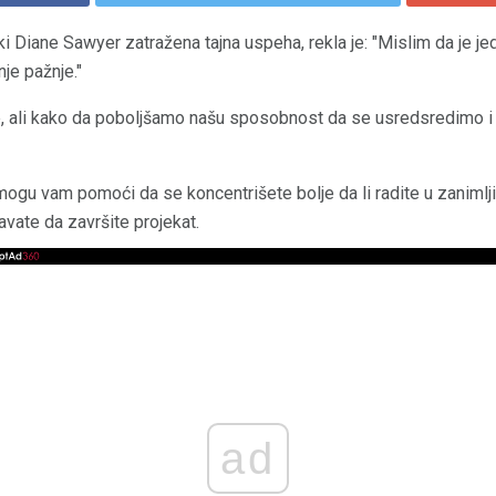
rki Diane Sawyer zatražena tajna uspeha, rekla je: "Mislim da je je
je pažnje."
se, ali kako da poboljšamo našu sposobnost da se usredsredimo i
gu vam pomoći da se koncentrišete bolje da li radite u zanimljivoj
avate da završite projekat.
ad