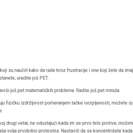
 koji su naučili kako da rade kroz frustracije i one koji žele da im
tanete, uradite još PET.
Završi još pet matematičkih problema. Radite još pet minuta.
uju fizičku izdržljivost pomeranjem tačke iscrpljenosti, možete iz
e.
voj drugi vetar, ne odustajući kada im se prvo telo protive, možete
aša volja prvobitno protestira. Nastaviti da se koncentrišete ka