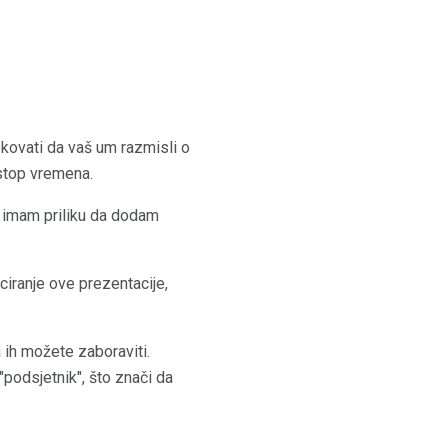
kovati da vaš um razmisli o
-stop vremena.
i imam priliku da dodam
ciranje ove prezentacije,
 ih možete zaboraviti.
podsjetnik", što znači da