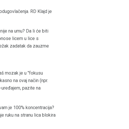
k odugovlačenja. RD Klajd je
nije na umu? Da li će biti
onose licem u lice s
j težak zadatak da zauzme
naš mozak je u "fokusu
kasno na ovaj način (npr.
o-uređajem, pazite na
 vam je 100% koncentracija?
je ruku na stranu lica blokira