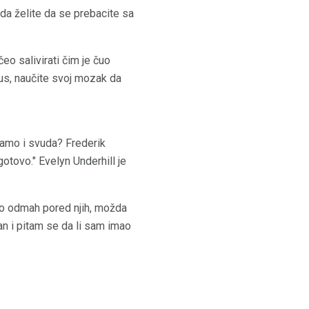
ada želite da se prebacite sa
eo salivirati čim je čuo
kus, naučite svoj mozak da
 tamo i svuda? Frederik
otovo." Evelyn Underhill je
io odmah pored njih, možda
an i pitam se da li sam imao