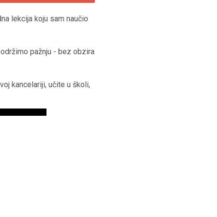
dna lekcija koju sam naučio
 održimo pažnju - bez obzira
 kancelariji, učite u školi,