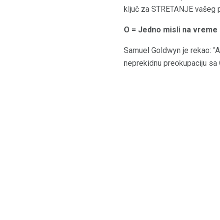
ključ za STRETANJE vašeg paž
O = Jedno misli na vreme
Samuel Goldwyn je rekao: "A
neprekidnu preokupaciju sa 