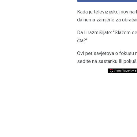
Kada je televizijskoj novina
da nema zamjene za obraćan
Da li razmišljate: "Slažem 
šta?"
Ovi pet savjetova o fokusu mo
sedite na sastanku ili pokuš