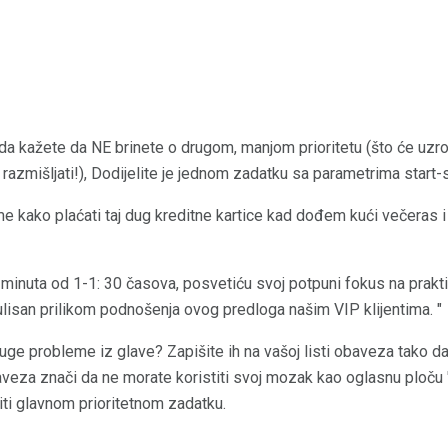
a kažete da NE brinete o drugom, manjom prioritetu (što će uzro
a razmišljati!), Dodijelite je jednom zadatku sa parametrima start
me kako plaćati taj dug kreditne kartice kad dođem kući večeras 
 minuta od 1-1: 30 časova, posvetiću svoj potpuni fokus na prakti
ulisan prilikom podnošenja ovog predloga našim VIP klijentima. "
ge probleme iz glave? Zapišite ih na vašoj listi obaveza tako da
veza znači da ne morate koristiti svoj mozak kao oglasnu ploču "
ti glavnom prioritetnom zadatku.