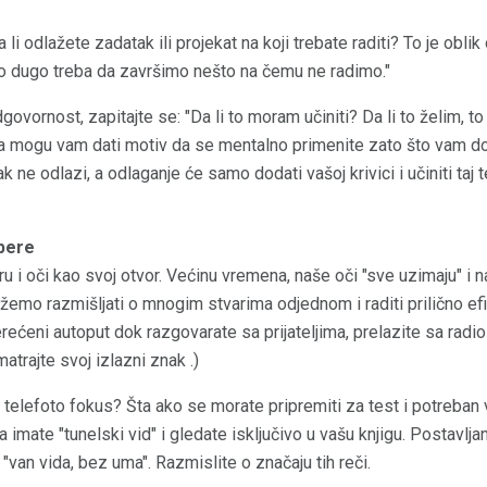
li odlažete zadatak ili projekat na koji trebate raditi? To je obli
ko dugo treba da završimo nešto na čemu ne radimo."
ovornost, zapitajte se: "Da li to moram učiniti? Da li to želim, to 
anja mogu vam dati motiv da se mentalno primenite zato što vam d
k ne odlazi, a odlaganje će samo dodati vašoj krivici i učiniti ta
epere
 i oči kao svoj otvor. Većinu vremena, naše oči "sve uzimaju" i 
žemo razmišljati o mnogim stvarima odjednom i raditi prilično efi
rećeni autoput dok razgovarate sa prijateljima, prelazite sa radi
trajte svoj izlazni znak .)
 telefoto fokus? Šta ako se morate pripremiti za test i potreban
a imate "tunelski vid" i gledate isključivo u vašu knjigu. Postavljan
"van vida, bez uma". Razmislite o značaju tih reči.