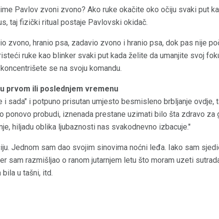
i ime Pavlov zvoni zvono? Ako ruke okačite oko očiju svaki put k
s, taj fizički ritual postaje Pavlovski okidač.
 zvono, hranio psa, zadavio zvono i hranio psa, dok pas nije poč
isteći ruke kao blinker svaki put kada želite da umanjite svoj fo
i koncentrišete se na svoju komandu.
 u prvom ili poslednjem vremenu
dje i sada" i potpuno prisutan umjesto besmisleno brbljanje ovdje,
o ponovo probudi, iznenada prestane uzimati bilo šta zdravo za g
je, hiljadu oblika ljubaznosti nas svakodnevno izbacuje."
ciju. Jednom sam dao svojim sinovima noćni leđa. Iako sam sjed
 jer sam razmišljao o ranom jutarnjem letu što moram uzeti sutrad
bila u tašni, itd.