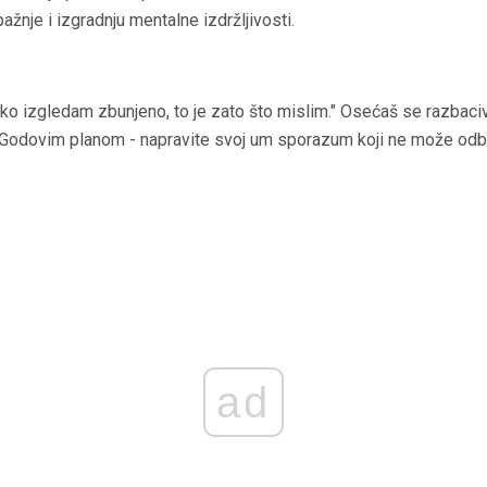
nje i izgradnju mentalne izdržljivosti.
ko izgledam zbunjeno, to je zato što mislim." Osećaš se razbac
Godovim planom - napravite svoj um sporazum koji ne može odbi
ad