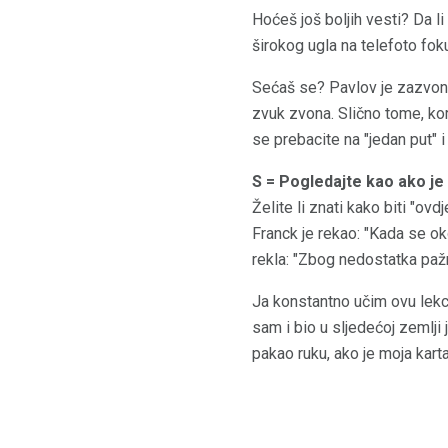
Hoćeš još boljih vesti? Da l
širokog ugla na telefoto foku
Sećaš se? Pavlov je zazvonio
zvuk zvona. Slično tome, kor
se prebacite na "jedan put" 
S = Pogledajte kao ako je
Želite li znati kako biti "ov
Franck je rekao: "Kada se ok
rekla: "Zbog nedostatka pažn
Ja konstantno učim ovu lek
sam i bio u sljedećoj zemlji
pakao ruku, ako je moja karta 