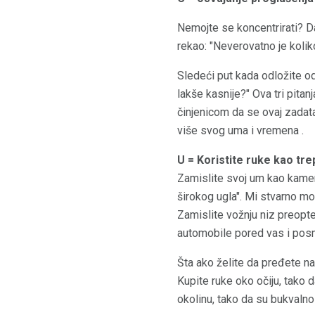
Nemojte se koncentrirati? Da 
rekao: "Neverovatno je koli
Sledeći put kada odložite odg
lakše kasnije?" Ova tri pit
činjenicom da se ovaj zadata
više svog uma i vremena .
U = Koristite ruke kao tr
Zamislite svoj um kao kameru
širokog ugla". Mi stvarno mo
Zamislite vožnju niz preopte
automobile pored vas i posma
Šta ako želite da pređete na
Kupite ruke oko očiju, tako d
okolinu, tako da su bukvalno 