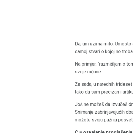
Da, um uzima mito. Umesto d
samoj stvari o kojoj ne treb
Na primjer, "razmišljam o to
svoje račune.
Za sada, u narednih trideset
tako da sam precizan i artik
Još ne možeš da izvučeš dru
Snimanje zabrinjavajućih oba
možete svoju pažnju posveti
C = osvajanje proglašenja