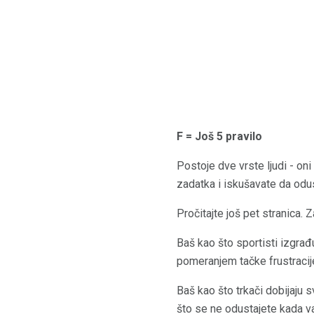
F = Još 5 pravilo
Postoje dve vrste ljudi - oni
zadatka i iskušavate da odus
Pročitajte još pet stranica. 
Baš kao što sportisti izgrađ
pomeranjem tačke frustracij
Baš kao što trkači dobijaju s
što se ne odustajete kada v