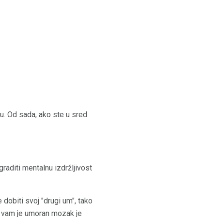
aju. Od sada, ako ste u sred
graditi mentalnu izdržljivost
 dobiti svoj "drugi um", tako
da vam je umoran mozak je