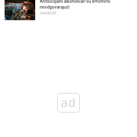
Antisocijalni alkoholičari su emotivno
neodgovarajući
ZAVISNOST
ad