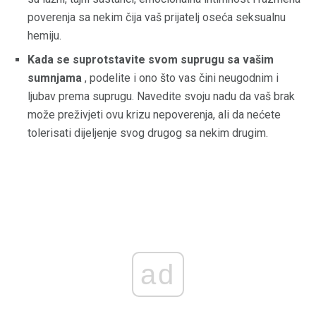
poverenja sa nekim čija vaš prijatelj oseća seksualnu
hemiju.
Kada se suprotstavite svom suprugu sa vašim
sumnjama
, podelite i ono što vas čini neugodnim i
ljubav prema suprugu. Navedite svoju nadu da vaš brak
može preživjeti ovu krizu nepoverenja, ali da nećete
tolerisati dijeljenje svog drugog sa nekim drugim.
ad