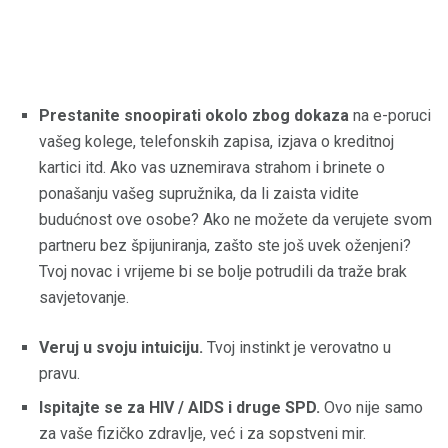
Prestanite snoopirati okolo zbog dokaza
na e-poruci
vašeg kolege, telefonskih zapisa, izjava o kreditnoj
kartici itd. Ako vas uznemirava strahom i brinete o
ponašanju vašeg supružnika, da li zaista vidite
budućnost ove osobe? Ako ne možete da verujete svom
partneru bez špijuniranja, zašto ste još uvek oženjeni?
Tvoj novac i vrijeme bi se bolje potrudili da traže brak
savjetovanje.
Veruj u svoju intuiciju.
Tvoj instinkt je verovatno u
pravu.
Ispitajte se za HIV / AIDS i druge SPD.
Ovo nije samo
za vaše fizičko zdravlje, već i za sopstveni mir.