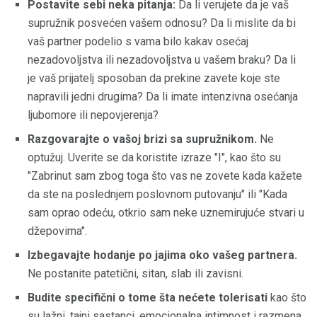
Postavite sebi neka pitanja:
Da li verujete da je vaš
supružnik posvećen vašem odnosu? Da li mislite da bi
vaš partner podelio s vama bilo kakav osećaj
nezadovoljstva ili nezadovoljstva u vašem braku? Da li
je vaš prijatelj sposoban da prekine zavete koje ste
napravili jedni drugima? Da li imate intenzivna osećanja
ljubomore ili nepovjerenja?
Razgovarajte o vašoj brizi sa supružnikom.
Ne
optužuj. Uverite se da koristite izraze "I", kao što su
"Zabrinut sam zbog toga što vas ne zovete kada kažete
da ste na poslednjem poslovnom putovanju" ili "Kada
sam oprao odeću, otkrio sam neke uznemirujuće stvari u
džepovima".
Izbegavajte hodanje po jajima oko vašeg partnera.
Ne postanite patetični, sitan, slab ili zavisni.
Budite specifični o tome šta nećete tolerisati
kao što
su lažni, tajni sastanci, emocionalna intimnost i razmena