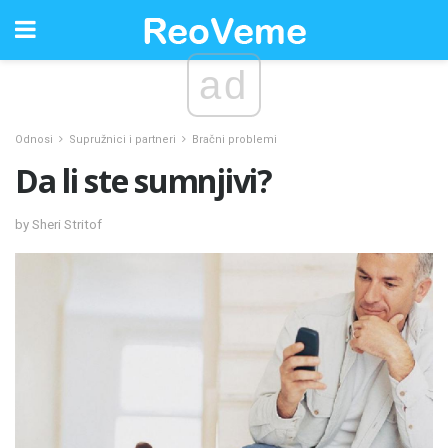
ad
Odnosi
Supružnici i partneri
Bračni problemi
Da li ste sumnjivi?
by Sheri Stritof