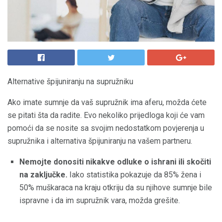
Alternative špijuniranju na supružniku
Ako imate sumnje da vaš supružnik ima aferu, možda ćete
se pitati šta da radite. Evo nekoliko prijedloga koji će vam
pomoći da se nosite sa svojim nedostatkom povjerenja u
supružnika i alternativa špijuniranju na vašem partneru.
Nemojte donositi nikakve odluke o ishrani ili skočiti
na zaključke.
Iako statistika pokazuje da 85% žena i
50% muškaraca na kraju otkriju da su njihove sumnje bile
ispravne i da im supružnik vara, možda grešite.