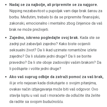
Nadaj se za najbolje, ali pripremite se za najgore.
Nipping nezabavitost u pupoljak vam daje brak šansu za
borbu. Međutim, trebalo bi da se pripremite finansijski,
zakonski, emocionalno i mentalno zbog činjenice da vaš
brak ne može preživjeti.
Zajedno, iskreno pogledajte svoj brak.
Kada ste se
zadnji put zabavljali zajedno? Kako biste ocijenili
seksualni život? Da li ikad uzimate romantične izlete
zajedno? Da li slušate jedni druge? Da li se borite
pravedno? Da li ste oboje zadovoljni vašim brakom? Da
li poštujete i volite jedni druge?
Ako vaš suprug odbije da zatraži pomoć za vaš brak,
ili je vrlo nejasan kada diskutujete o svojim pitanjima,
ovakav način izbjegavanja može biti vaš odgovor. Ovo
stavlja loptu u vaš sud i moraćete da odlučite šta želite
da radite sa svojom budućnošću.