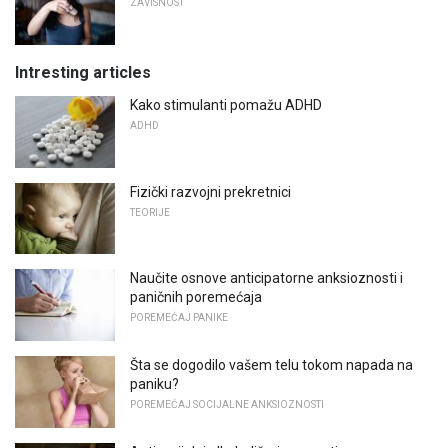
ZAVISNOST
Intresting articles
Kako stimulanti pomažu ADHD
ADHD
Fizički razvojni prekretnici
TEORIJE
Naučite osnove anticipatorne anksioznosti i
paničnih poremećaja
POREMEĆAJ PANIKE
Šta se dogodilo vašem telu tokom napada na
paniku?
POREMEĆAJ SOCIJALNE ANKSIOZNOSTI