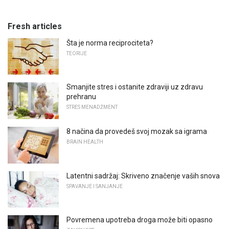
Fresh articles
Šta je norma reciprociteta?
TEORIJE
Smanjite stres i ostanite zdraviji uz zdravu
prehranu
STRES MENADŽMENT
8 načina da provedeš svoj mozak sa igrama
BRAIN HEALTH
Latentni sadržaj: Skriveno značenje vaših snova
SPAVANJE I SANJANJE
Povremena upotreba droga može biti opasno