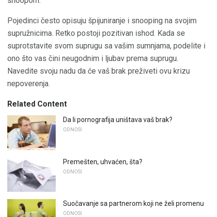
snoopom. "
Pojedinci često opisuju špijuniranje i snooping na svojim
supružnicima. Retko postoji pozitivan ishod. Kada se
suprotstavite svom suprugu sa vašim sumnjama, podelite i
ono što vas čini neugodnim i ljubav prema suprugu.
Navedite svoju nadu da će vaš brak preživeti ovu krizu
nepoverenja.
Related Content
Da li pornografija uništava vaš brak?
ODNOSI
Premešten, uhvaćen, šta?
ODNOSI
Suočavanje sa partnerom koji ne želi promenu
ODNOSI