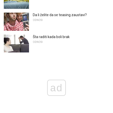
Da li želite da se teasing zaustavi?
ODNOSI
Šta raditi kada boli brak
ODNOSI
ad