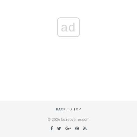
ad
BACK TO TOP
© 2026 bs.reoveme.com