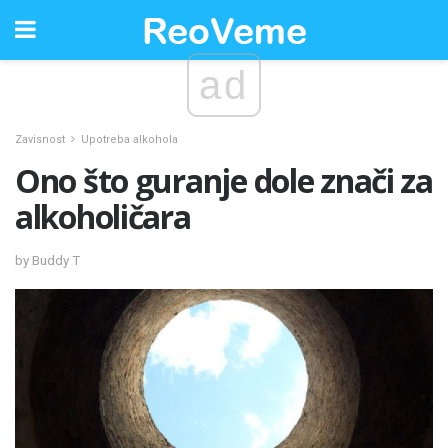
ad
Zavisnost
Upotreba alkohola
Ono što guranje dole znači za
alkoholičara
by Buddy T