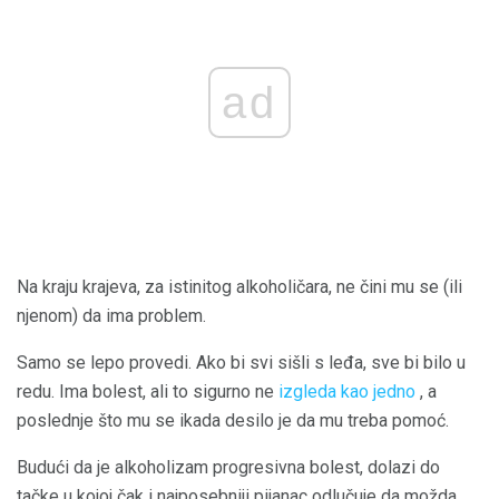
ad
Na kraju krajeva, za istinitog alkoholičara, ne čini mu se (ili
njenom) da ima problem.
Samo se lepo provedi. Ako bi svi sišli s leđa, sve bi bilo u
redu. Ima bolest, ali to sigurno ne
izgleda kao jedno
, a
poslednje što mu se ikada desilo je da mu treba pomoć.
Budući da je alkoholizam progresivna bolest, dolazi do
tačke u kojoj čak i najposebniji pijanac odlučuje da možda