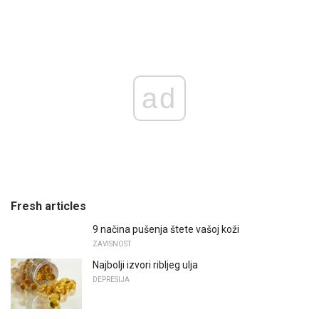
ad
Fresh articles
9 načina pušenja štete vašoj koži
ZAVISNOST
Najbolji izvori ribljeg ulja
DEPRESIJA