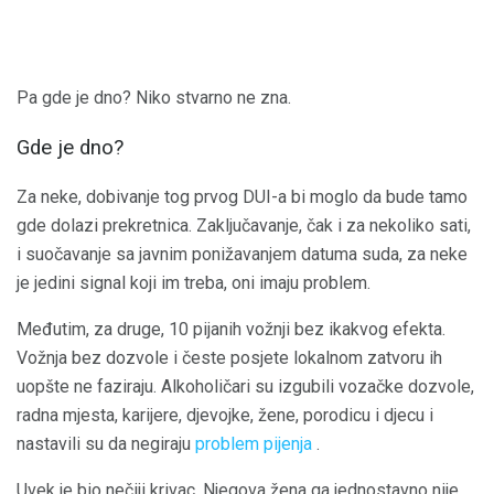
Pa gde je dno? Niko stvarno ne zna.
Gde je dno?
Za neke, dobivanje tog prvog DUI-a bi moglo da bude tamo
gde dolazi prekretnica. Zaključavanje, čak i za nekoliko sati,
i suočavanje sa javnim ponižavanjem datuma suda, za neke
je jedini signal koji im treba, oni imaju problem.
Međutim, za druge, 10 pijanih vožnji bez ikakvog efekta.
Vožnja bez dozvole i česte posjete lokalnom zatvoru ih
uopšte ne faziraju. Alkoholičari su izgubili vozačke dozvole,
radna mjesta, karijere, djevojke, žene, porodicu i djecu i
nastavili su da negiraju
problem pijenja
.
Uvek je bio nečiji krivac. Njegova žena ga jednostavno nije