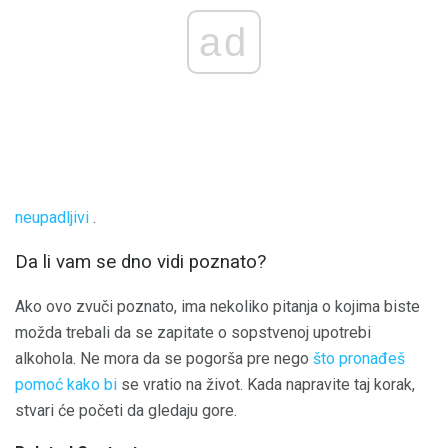
ad
neupadljivi
.
Da li vam se dno vidi poznato?
Ako ovo zvuči poznato, ima nekoliko pitanja o kojima biste
možda trebali da se zapitate o sopstvenoj upotrebi
alkohola. Ne mora da se pogorša pre nego
što pronađeš
pomoć kako bi
se vratio na život. Kada napravite taj korak,
stvari će početi da gledaju gore.