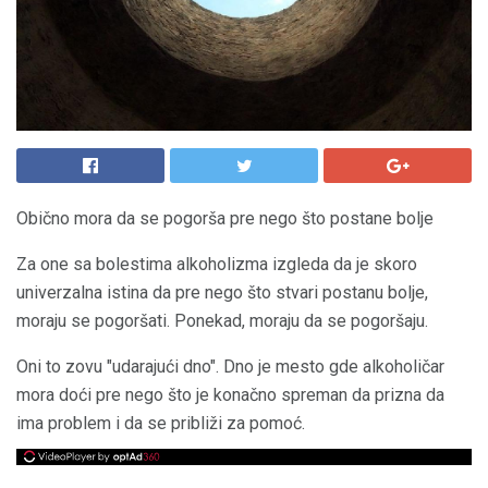
Obično mora da se pogorša pre nego što postane bolje
Za one sa bolestima alkoholizma izgleda da je skoro
univerzalna istina da pre nego što stvari postanu bolje,
moraju se pogoršati. Ponekad, moraju da se pogoršaju.
Oni to zovu "udarajući dno". Dno je mesto gde alkoholičar
mora doći pre nego što je konačno spreman da prizna da
ima problem i da se približi za pomoć.