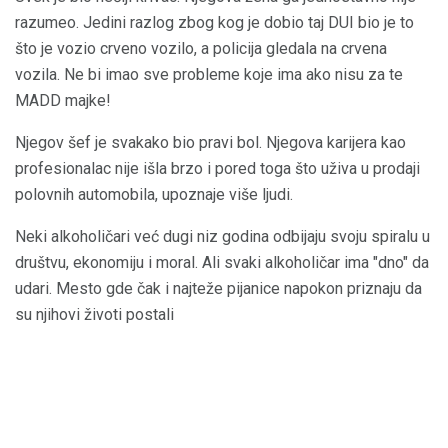
razumeo. Jedini razlog zbog kog je dobio taj DUI bio je to
što je vozio crveno vozilo, a policija gledala na crvena
vozila. Ne bi imao sve probleme koje ima ako nisu za te
MADD majke!
Njegov šef je svakako bio pravi bol. Njegova karijera kao
profesionalac nije išla brzo i pored toga što uživa u prodaji
polovnih automobila, upoznaje više ljudi.
Neki alkoholičari već dugi niz godina odbijaju svoju spiralu u
društvu, ekonomiju i moral. Ali svaki alkoholičar ima "dno" da
udari. Mesto gde čak i najteže pijanice napokon priznaju da
su njihovi životi postali