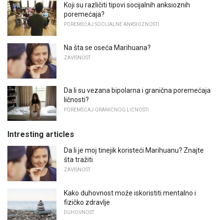
Koji su različiti tipovi socijalnih anksioznih
poremećaja?
POREMEĆAJ SOCIJALNE ANKSIOZNOSTI
Na šta se oseća Marihuana?
ZAVISNOST
Da li su vezana bipolarna i granična poremećaja
ličnosti?
POREMEĆAJ GRANIČNOG LIČNOSTI
Intresting articles
Da li je moj tinejik koristeći Marihuanu? Znajte
šta tražiti
ZAVISNOST
Kako duhovnost može iskoristiti mentalno i
fizičko zdravlje
DUHOVNOST