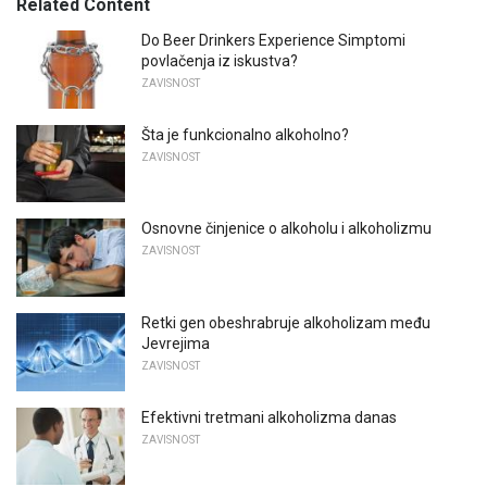
Related Content
Do Beer Drinkers Experience Simptomi
povlačenja iz iskustva?
ZAVISNOST
Šta je funkcionalno alkoholno?
ZAVISNOST
Osnovne činjenice o alkoholu i alkoholizmu
ZAVISNOST
Retki gen obeshrabruje alkoholizam među
Jevrejima
ZAVISNOST
Efektivni tretmani alkoholizma danas
ZAVISNOST