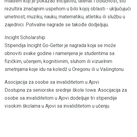
mlađem koji je pokazao inicijativu, talenat i odlučnost, što
rezultira značajnim uspehom u bilo kojoj oblasti - uključujući
umetnost, muziku, nauku, matematiku, atletiku ili službu u
zajednici. Pohvalne nagrade se takođe dodjeljuju.
Incight Scholarship
Stipendija Incight Go-Getter je nagrada koja se može
obnoviti svake godine i namenjena je studentima sa
fizičkim, učenjem, kognitivnim, sluhom ili vizuelnim
smetnjama koje idu na koledž u Oregonu ili u Vašingtonu.
Asocijacija za osobe sa invaliditetom u Ajovi
Dostupna za seniorske srednje škole Iowa. Asocijacija za
osobe sa invaliditetom u Ajovi dodeljuje tri stipendije
visokim školama u Ajovi sa invaliditetom u učenju.