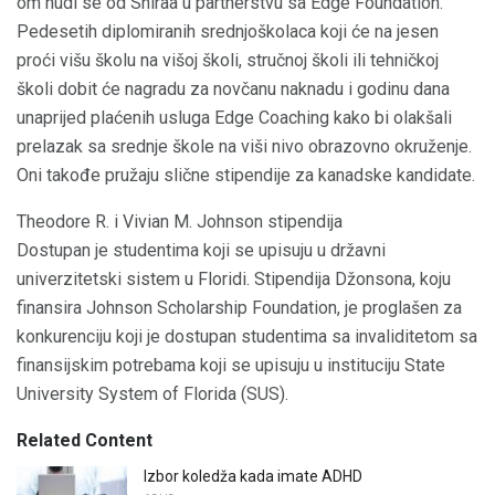
om nudi se od Shiraa u partnerstvu sa Edge Foundation.
Pedesetih diplomiranih srednjoškolaca koji će na jesen
proći višu školu na višoj školi, stručnoj školi ili tehničkoj
školi dobit će nagradu za novčanu naknadu i godinu dana
unaprijed plaćenih usluga Edge Coaching kako bi olakšali
prelazak sa srednje škole na viši nivo obrazovno okruženje.
Oni takođe pružaju slične stipendije za kanadske kandidate.
Theodore R. i Vivian M. Johnson stipendija
Dostupan je studentima koji se upisuju u državni
univerzitetski sistem u Floridi. Stipendija Džonsona, koju
finansira Johnson Scholarship Foundation, je proglašen za
konkurenciju koji je dostupan studentima sa invaliditetom sa
finansijskim potrebama koji se upisuju u instituciju State
University System of Florida (SUS).
Related Content
Izbor koledža kada imate ADHD