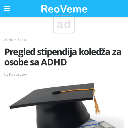
ad
ADHD
Škola
Pregled stipendija koledža za
osobe sa ADHD
by Keath Low