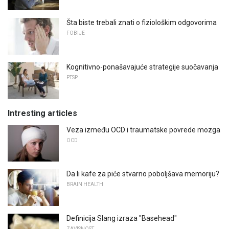
Šta biste trebali znati o fiziološkim odgovorima
FOBIJE
Kognitivno-ponašavajuće strategije suočavanja
PTSP
Intresting articles
Veza između OCD i traumatske povrede mozga
OCD
Da li kafe za piće stvarno poboljšava memoriju?
BRAIN HEALTH
Definicija Slang izraza "Basehead"
ZAVISNOST