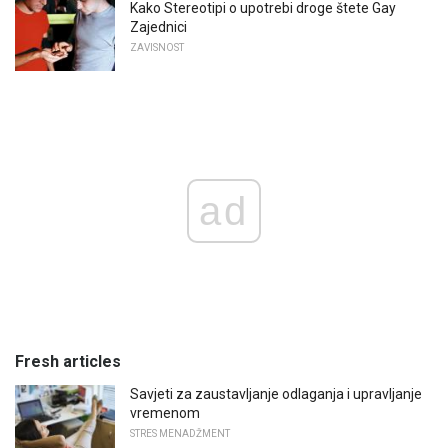
Kako Stereotipi o upotrebi droge štete Gay
Zajednici
ZAVISNOST
ad
Fresh articles
Savjeti za zaustavljanje odlaganja i upravljanje
vremenom
STRES MENADŽMENT