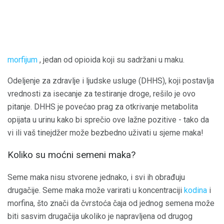
morfijum
, jedan od opioida koji su sadržani u maku.
Odeljenje za zdravlje i ljudske usluge (DHHS), koji postavlja
vrednosti za isecanje za testiranje droge, rešilo je ovo
pitanje. DHHS je povećao prag za otkrivanje metabolita
opijata u urinu kako bi sprečio ove lažne pozitive - tako da
vi ili vaš tinejdžer može bezbedno uživati ​​u sjeme maka!
Koliko su moćni semeni maka?
Seme maka nisu stvorene jednako, i svi ih obrađuju
drugačije. Seme maka može varirati u koncentraciji
kodina
i
morfina, što znači da čvrstoća čaja od jednog semena može
biti sasvim drugačija ukoliko je napravljena od drugog