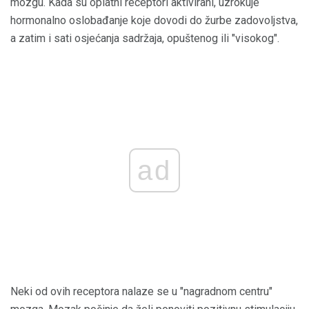
mozgu. Kada su opiatni receptori aktivirani, uzrokuje
hormonalno oslobađanje koje dovodi do žurbe zadovoljstva,
a zatim i sati osjećanja sadržaja, opuštenog ili "visokog".
ad
Neki od ovih receptora nalaze se u "nagradnom centru"