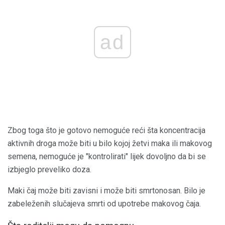
ad
Zbog toga što je gotovo nemoguće reći šta koncentracija
aktivnih droga može biti u bilo kojoj žetvi maka ili makovog
semena, nemoguće je "kontrolirati" lijek dovoljno da bi se
izbjeglo preveliko doza.
Maki čaj može biti zavisni i može biti smrtonosan. Bilo je
zabeleženih slučajeva smrti od upotrebe makovog čaja.