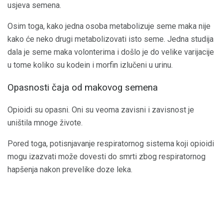
usjeva semena.
Osim toga, kako jedna osoba metabolizuje seme maka nije
kako će neko drugi metabolizovati isto seme. Jedna studija
dala je seme maka volonterima i došlo je do velike varijacije
u tome koliko su kodein i morfin izlučeni u urinu.
Opasnosti čaja od makovog semena
Opioidi su opasni. Oni su veoma zavisni i zavisnost je
uništila mnoge živote.
Pored toga, potisnjavanje respiratornog sistema koji opioidi
mogu izazvati može dovesti do smrti zbog respiratornog
hapšenja nakon prevelike doze leka.