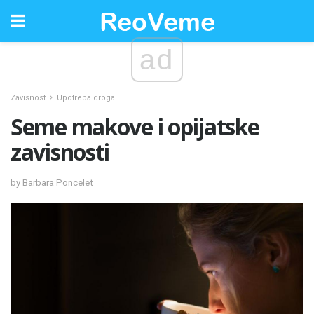
ad
Zavisnost
Upotreba droga
Seme makove i opijatske
zavisnosti
by Barbara Poncelet