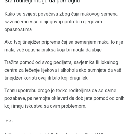
Šta roditelji mogu da pomognu
Kako se svijest povećava zbog čaja makovog semena,
saznaćemo više o njegovoj upotrebi i njegovim
opasnostima.
Ako tvoj tinejdžer priprema čaj sa semenjem maka, to nije
mala, već opasna praksa koja bi mogla da ubije.
Tražite pomoć od svog pedijatra, savjetnika ili lokalnog
centra za lečenje lijekova i alkohola ako sumnjate da vaš
tinejdžer koristi ovaj ili bilo koji drugi lek.
Tehnu upotrebu droge je teško roditeljima da se same
pozabave, pa nemojte oklevati da dobijete pomoć od onih
koji imaju iskustva sa ovim problemom.
Izvori: