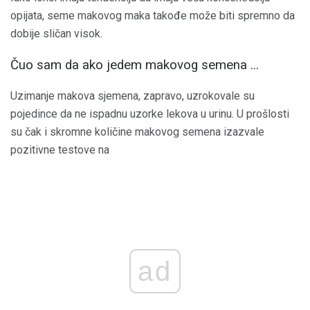
opijata, seme makovog maka takođe može biti spremno da
dobije sličan visok.
Čuo sam da ako jedem makovog semena ...
Uzimanje makova sjemena, zapravo, uzrokovale su
pojedince da ne ispadnu uzorke lekova u urinu. U prošlosti
su čak i skromne količine makovog semena izazvale
pozitivne testove na
ad