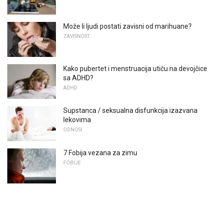
Može li ljudi postati zavisni od marihuane?
ZAVISNOST
Kako pubertet i menstruacija utiču na devojčice
sa ADHD?
ADHD
Supstanca / seksualna disfunkcija izazvana
lekovima
ODNOSI
7 Fobija vezana za zimu
FOBIJE