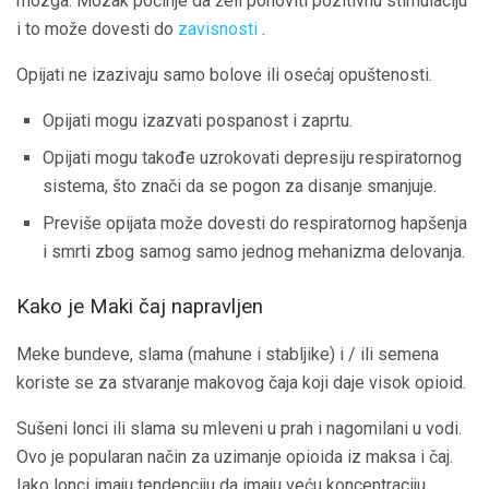
mozga. Mozak počinje da želi ponoviti pozitivnu stimulaciju
i to može dovesti do
zavisnosti
.
Opijati ne izazivaju samo bolove ili osećaj opuštenosti.
Opijati mogu izazvati pospanost i zaprtu.
Opijati mogu takođe uzrokovati depresiju respiratornog
sistema, što znači da se pogon za disanje smanjuje.
Previše opijata može dovesti do respiratornog hapšenja
i smrti zbog samog samo jednog mehanizma delovanja.
Kako je Maki čaj napravljen
Meke bundeve, slama (mahune i stabljike) i / ili semena
koriste se za stvaranje makovog čaja koji daje visok opioid.
Sušeni lonci ili slama su mleveni u prah i nagomilani u vodi.
Ovo je popularan način za uzimanje opioida iz maksa i čaj.
Iako lonci imaju tendenciju da imaju veću koncentraciju