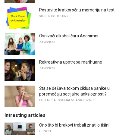
Postavite kratkoročnu memoriju na test
STUDENTSKI RESURSI
Osnivači alkoholičara Anonimni
ZAVISNOST
Rekreativna upotreba marihuane
ZAVISNOST
Šta se dešava tokom ciklusa panike u
poremećaju socijalne anksioznosti?
POREMEĆAJ SOCIJALNE ANKSIOZNOSTI
Intresting articles
Ono što bi brakovi trebali znati o tišini
ODNOSI