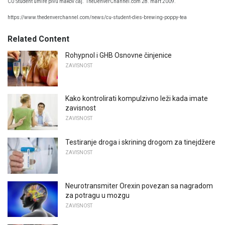
CU Student umire pivu makov čaj.
TheDenverChannel.com 28. mart 2009.
https://www.thedenverchannel.com/news/cu-student-dies-brewing-poppy-tea
Related Content
Rohypnol i GHB Osnovne činjenice
ZAVISNOST
Kako kontrolirati kompulzivno leži kada imate
zavisnost
ZAVISNOST
Testiranje droga i skrining drogom za tinejdžere
ZAVISNOST
Neurotransmiter Orexin povezan sa nagradom
za potragu u mozgu
ZAVISNOST