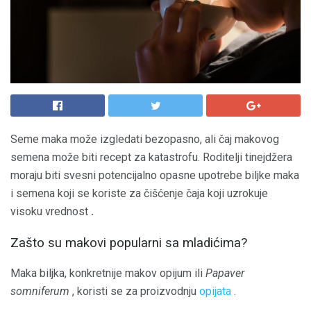
Seme maka može izgledati bezopasno, ali čaj makovog
semena može biti recept za katastrofu. Roditelji tinejdžera
moraju biti svesni potencijalno opasne upotrebe biljke maka
i semena koji se koriste za čišćenje čaja koji uzrokuje
visoku vrednost
.
Zašto su makovi popularni sa mladićima?
Maka biljka, konkretnije makov opijum ili
Papaver
somniferum
, koristi se za proizvodnju
opijata
.