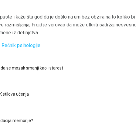
uste i kažu šta god da je došlo na um bez obzira na to koliko bi bil
e razmišljanja, Frojd je verovao da može otkriti sadržaj nesves
mene iz detinjstva.
:
Rečnik psihologije
i da se mozak smanji kao i starost
 stilova učenja
lidacija memorije?