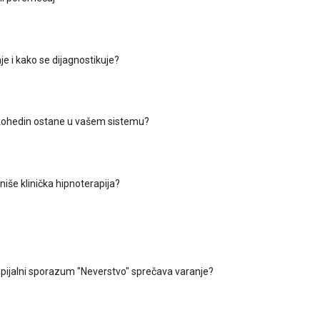
nje i kako se dijagnostikuje?
kohedin ostane u vašem sistemu?
iše klinička hipnoterapija?
upijalni sporazum "Neverstvo" sprečava varanje?