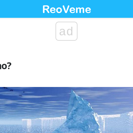
ad
no?