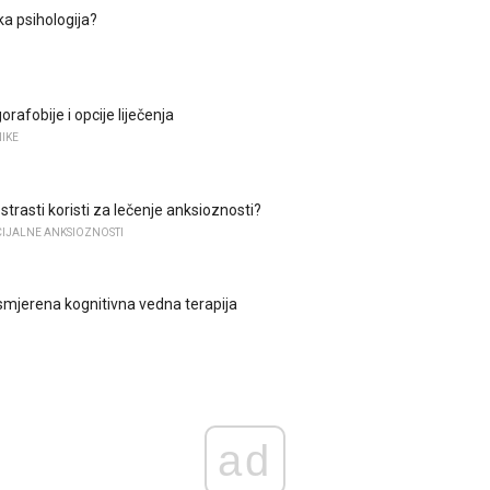
ka psihologija?
afobije i opcije liječenja
IKE
strasti koristi za lečenje anksioznosti?
IJALNE ANKSIOZNOSTI
mjerena kognitivna vedna terapija
ad