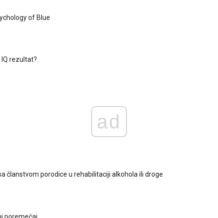
ychology of Blue
 IQ rezultat?
ad
 članstvom porodice u rehabilitaciji alkohola ili droge
ni poremećaj