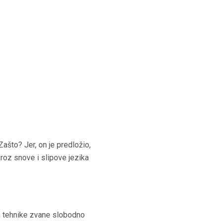
ašto? Jer, on je predložio,
 kroz snove i slipove jezika
m tehnike zvane slobodno