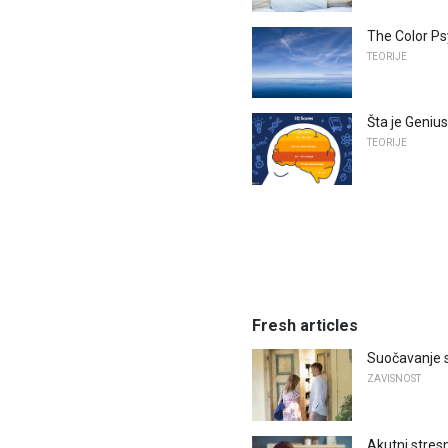
The Color Ps
TEORIJE
Šta je Genius
TEORIJE
Fresh articles
Suočavanje sa
ZAVISNOST
Akutni stres