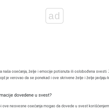
ad
 naša osećanja, želje i emocije potisnuta ili oslobođena svesti. Z
rojd je verovao da se ponekad i ove skrivene želje i želje javljaju
macije dovedene u svest?
 bi ove nesvesne osećanja mogao da dovede u svest korišćenje