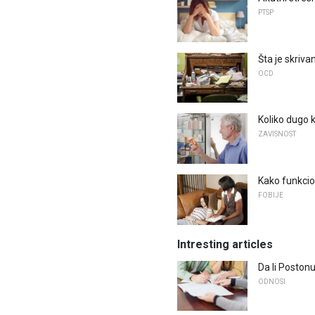
PTSP
Šta je skriva
OCD
Koliko dugo 
ZAVISNOST
Kako funkcion
FOBIJE
Intresting articles
Da li Poston
ODNOSI