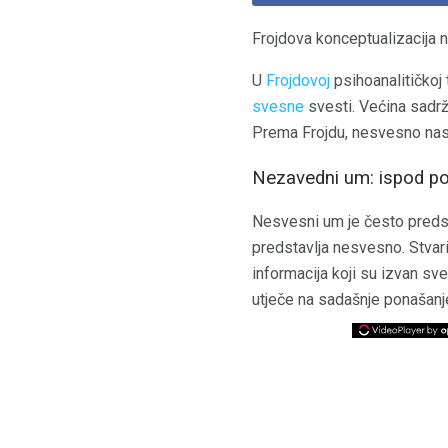
Frojdova konceptualizacija
U
Frojdovoj
psihoanalitičkoj 
svesne
svesti. Većina sadrža
Prema Frojdu, nesvesno nasta
Nezavedni um: ispod po
Nesvesni um je često predst
predstavlja nesvesno. Stvar
informacija koji su izvan sv
utječe na sadašnje ponašanj