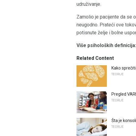
udruživanje.
Zamolio je pacijente da se op
neugodno. Prateći ove tokov
potisnute želje i bolne uspo
Više psiholoških definicija
Related Content
Kako sprečit
TEORIJE
Pregled VARK
TEORIJE
Šta je konso
TEORIJE