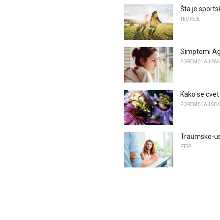
Šta je sports
TEORIJE
Simptomi Agor
POREMEĆAJ PAN
Kako se cvet 
POREMEĆAJ SOC
Traumsko-us
PTSP