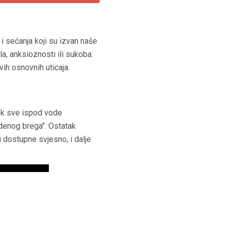
 i sećanja koji su izvan naše
la, anksioznosti ili sukoba.
ih osnovnih uticaja.
ok sve ispod vode
edenog brega". Ostatak
u dostupne svjesno, i dalje