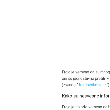
Frojd je verovao da su mnoga
oni su jednostavno pretili. F
(zvanog "
frojdovske liste
").
Kako su nesvesne infor
Frojd je takođe verovao da