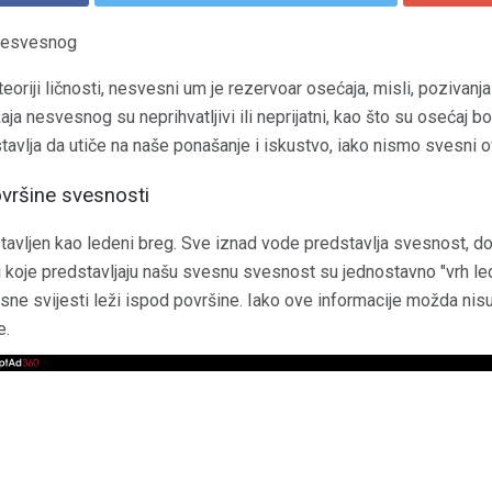
 nesvesnog
teoriji ličnosti, nesvesni um je rezervoar osećaja, misli, pozivanja
ja nesvesnog su neprihvatljivi ili neprijatni, kao što su osećaj bo
vlja da utiče na naše ponašanje i iskustvo, iako nismo svesni ov
vršine svesnosti
avljen kao ledeni breg. Sve iznad vode predstavlja svesnost, d
i koje predstavljaju našu svesnu svesnost su jednostavno "vrh l
esne svijesti leži ispod površine. Iako ove informacije možda nis
e.