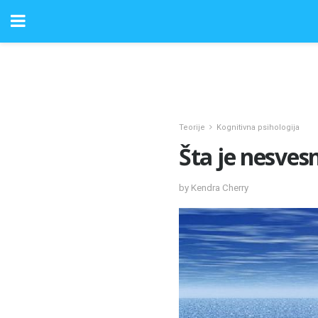
Teorije
Kognitivna psihologija
Šta je nesves
by Kendra Cherry