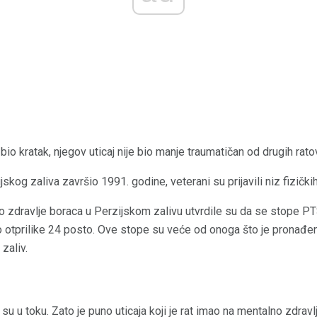
 bio kratak, njegov uticaj nije bio manje traumatičan od drugih rato
jskog zaliva završio 1991. godine, veterani su prijavili niz fizičk
no zdravlje boraca u Perzijskom zalivu utvrdile su da se stope PT
 otprilike 24 posto. Ove stope su veće od onoga što je pronađe
zaliv.
su u toku. Zato je puno uticaja koji je rat imao na mentalno zdravl