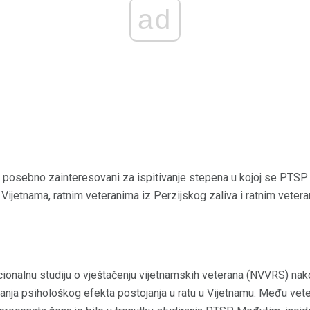
ad
su posebno zainteresovani za ispitivanje stepena u kojoj se PTSP
jetnama, ratnim veteranima iz Perzijskog zaliva i ratnim veteran
ionalnu studiju o vještačenju vijetnamskih veterana (NVVRS) n
anja psihološkog efekta postojanja u ratu u Vijetnamu. Među vete