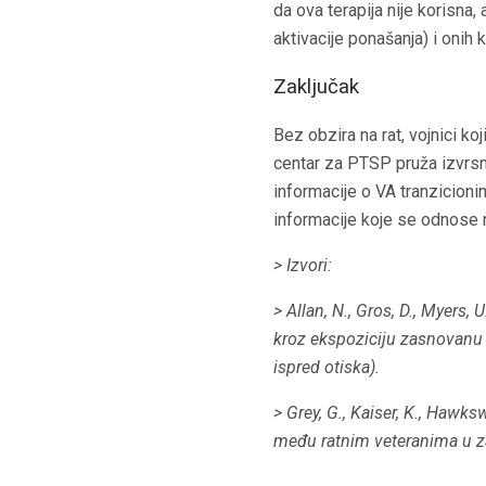
da ova terapija nije korisna,
aktivacije ponašanja) i onih k
Zaključak
Bez obzira na rat, vojnici k
centar za PTSP pruža izvrsn
informacije o VA tranzicioni
informacije koje se odnose n
> Izvori:
> Allan, N., Gros, D., Myers, U
kroz ekspoziciju zasnovanu 
ispred otiska).
> Grey, G., Kaiser, K., Hawkswo
među ratnim veteranima u z