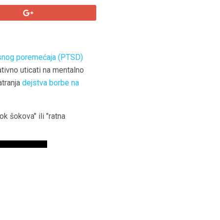
snog poremećaja (PTSD)
tivno uticati na mentalno
atranja
dejstva borbe na
k šokova" ili "ratna