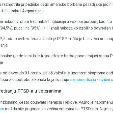
e razmotrila pripadnike četiri američke borbene pešadijske jedinice
užili u Iraku i Avganistanu.
ena nekom vrstom traumatskih situacija u vezi sa borbom, kao što
 (94,5%), pucali na (95%) i / ili znali nekoga ko ozbiljno povređen i
2,5 odsto ovih veterana imalo je PTSP-a, što je bila veća od on
anja.
onalne garde istakla je trajne efekte borbe posmatrajući stopu P
a.
e od devet do 31 posto, ali još važnije je upornost simptoma god
 stopa zloupotrebe alkohola koja ilustruje
samomedicinu - rizični 
etiranju PTSD-a u veteranima
zionalno, često obuhvata i terapiju i lekove. Važno je napomenut
jom
možda nije prigodan za većinu veterana sa PTSD-om. Najmanje