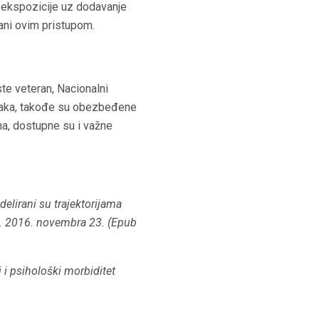
je ekspozicije uz dodavanje
irani ovim pristupom.
te veteran, Nacionalni
Iraka, takođe su obezbeđene
na, dostupne su i važne
elirani su trajektorijama
.
2016. novembra 23. (Epub
i psihološki morbiditet