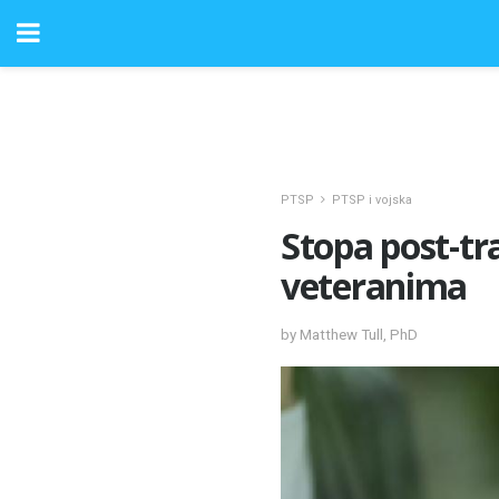
PTSP
PTSP i vojska
Stopa post-t
veteranima
by Matthew Tull, PhD