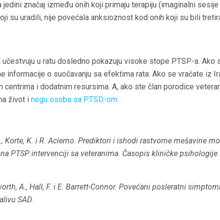
 a jedini značaj između onih koji primaju terapiju (imaginalni sesi
oji su uradili, nije povećala anksioznost kod onih koji su bili tret
oji učestvuju u ratu dosledno pokazuju visoke stope PTSP-a. Ako s
e informacije o suočavanju sa efektima rata. Ako se vraćate iz 
m centrima i dodatnim resursima. A, ako ste član porodice vetera
a život i
negu osoba sa PTSD-om
.
., Korte, K. i R. Acierno.
Prediktori i ishodi rastvorne mešavine mod
na PTSP intervenciji sa veteranima.
Časopis kliničke psihologije
rth, A., Hall, F. i E. Barrett-Connor.
Povećani posleratni simptomi 
alivu SAD.