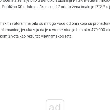
procenata žena je bilo u trenutku studiranja PTSP. Međutim, inci
. Približno 30 odsto muškaraca i 27 odsto žena imalo je PTSP u 
mskim veteranima bile su mnogo veće od onih koje su pronađene
u alarmantne, jer ukazuju da je u vreme studije bilo oko 479.000 
kom života kao rezultat Vijetnamskog rata.
ad