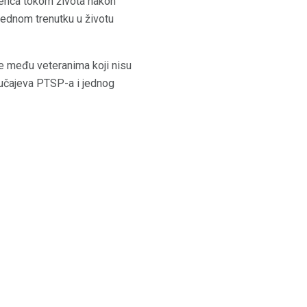
denca tokom života nakon
jednom trenutku u životu
 među veteranima koji nisu
slučajeva PTSP-a i jednog