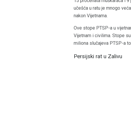
15 procenata muškaraca i 9 
učešća u ratu je mnogo veća
nakon Vijetnama.
Ove stope PTSP-a u vijetna
Vijetnam i civilima. Stope s
miliona slučajeva PTSP-a to
Persijski rat u Zalivu