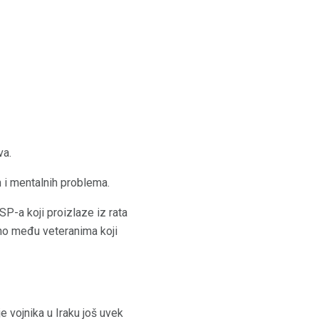
va.
ih i mentalnih problema.
SP-a koji proizlaze iz rata
no među veteranima koji
je vojnika u Iraku još uvek