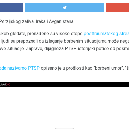
erzijskog zaliva, Iraka i Avganistana
i sukob gledate, pronađene su visoke stope
posttraumatskog stre
 ljudi su prepoznali da izlaganje borbenim situacijama može nega
ove situacije. Zapravo, dijagnoza PTSP istorijski potiče od posm
sada nazivamo PTSP
opisano je u prošlosti kao "borbeni umor", "šo