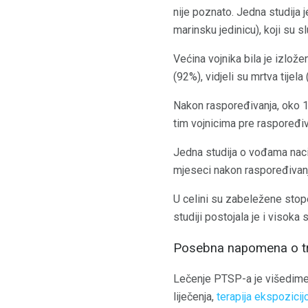
nije poznato. Jedna studija j
marinsku jedinicu), koji su sl
Većina vojnika bila je izlož
(92%), vidjeli su mrtva tijela
Nakon raspoređivanja, oko 1
tim vojnicima pre raspoređiv
Jedna studija o vođama naci
mjeseci nakon raspoređivanj
U celini su zabeležene stop
studiji postojala je i visoka
Posebna napomena o tr
Lečenje PTSP-a je višedimen
liječenja,
terapija ekspozici