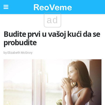
ad
Budite prvi u vašoj kući da se
probudite
by Elizabeth McGrory