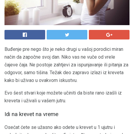
Buđenje pre nego što je neko drugi u vašoj porodici miran
način da započne svoj dan. Niko vas ne vuče od vrele
čajeve čaja. Ne postoje zahtjevi za ispunjavanje ili pitanja za
odgovor, samo tišina. Težak deo zapravo izlazi iz kreveta
kako bi uživao u ovakvom iskustvu.
Evo šest stvari koje možete učiniti da biste rano izašli iz
kreveta i uživali u vašem jutru.
Idi na krevet na vreme
Osećat ćete se užasno ako odete u krevet u 1 ujutru i