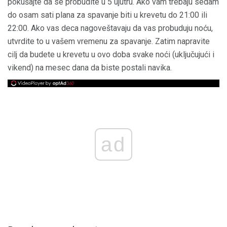
pokušajte da se probudite u 5 ujutru. Ako vam trebaju sedam
do osam sati plana za spavanje biti u krevetu do 21:00 ili
22:00. Ako vas deca nagoveštavaju da vas probuduju noću,
utvrdite to u vašem vremenu za spavanje. Zatim napravite
cilj da budete u krevetu u ovo doba svake noći (uključujući i
vikend) na mesec dana da biste postali navika.
ad