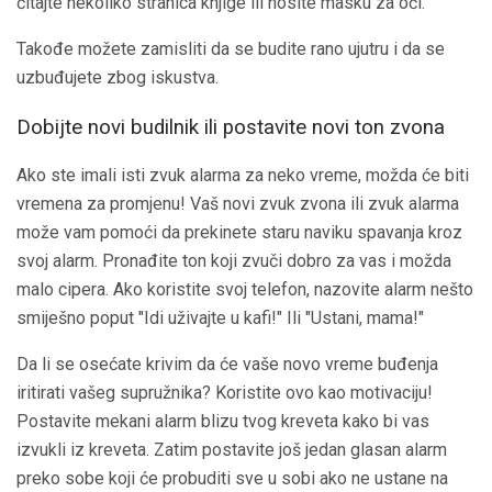
čitajte nekoliko stranica knjige ili nosite masku za oči.
Takođe možete zamisliti da se budite rano ujutru i da se
uzbuđujete zbog iskustva.
Dobijte novi budilnik ili postavite novi ton zvona
Ako ste imali isti zvuk alarma za neko vreme, možda će biti
vremena za promjenu! Vaš novi zvuk zvona ili zvuk alarma
može vam pomoći da prekinete staru naviku spavanja kroz
svoj alarm. Pronađite ton koji zvuči dobro za vas i možda
malo cipera. Ako koristite svoj telefon, nazovite alarm nešto
smiješno poput "Idi uživajte u kafi!" Ili "Ustani, mama!"
Da li se osećate krivim da će vaše novo vreme buđenja
iritirati vašeg supružnika? Koristite ovo kao motivaciju!
Postavite mekani alarm blizu tvog kreveta kako bi vas
izvukli iz kreveta. Zatim postavite još jedan glasan alarm
preko sobe koji će probuditi sve u sobi ako ne ustane na