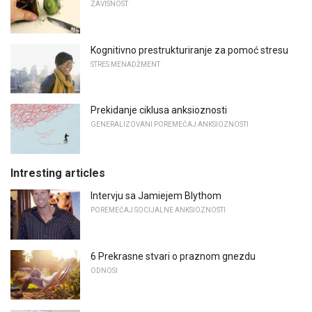
ZAVISNOST
Kognitivno prestrukturiranje za pomoć stresu
STRES MENADŽMENT
Prekidanje ciklusa anksioznosti
GENERALIZOVANI POREMEĆAJ ANKSIOZNOSTI
Intresting articles
Intervju sa Jamiejem Blythom
POREMEĆAJ SOCIJALNE ANKSIOZNOSTI
6 Prekrasne stvari o praznom gnezdu
ODNOSI