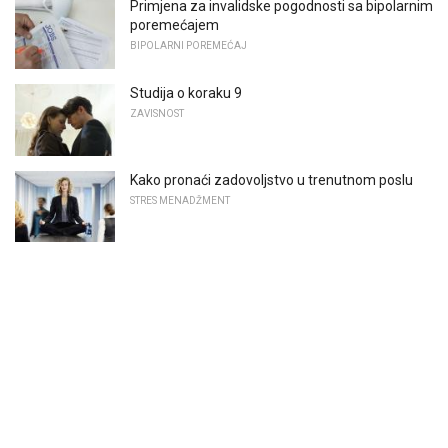
Primjena za invalidske pogodnosti sa bipolarnim
poremećajem
BIPOLARNI POREMEĆAJ
Studija o koraku 9
ZAVISNOST
Kako pronaći zadovoljstvo u trenutnom poslu
STRES MENADŽMENT