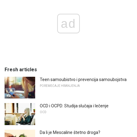
ad
Fresh articles
Teen samoubistvo i prevencija samoubojstva
POREMEĆAJE HRANJENJA
OCD i OCPD: Studija slučaja i lečenje
OCD
Da li je Mescaline štetno droga?