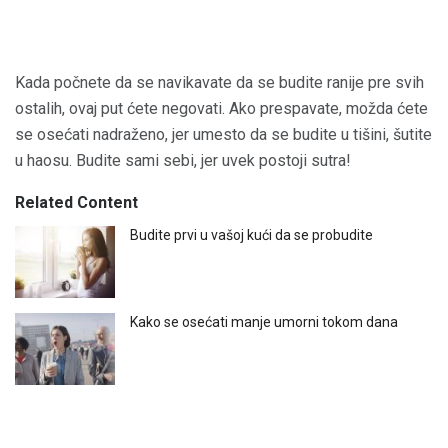
Kada počnete da se navikavate da se budite ranije pre svih
ostalih, ovaj put ćete negovati. Ako prespavate, možda ćete
se osećati nadraženo, jer umesto da se budite u tišini, šutite
u haosu. Budite sami sebi, jer uvek postoji sutra!
Related Content
Budite prvi u vašoj kući da se probudite
Kako se osećati manje umorni tokom dana