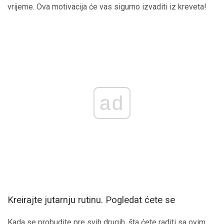
vrijeme. Ova motivacija će vas sigurno izvaditi iz kreveta!
ad
Kreirajte jutarnju rutinu. Pogledat ćete se
Kada se probudite pre svih drugih, šta ćete raditi sa ovim