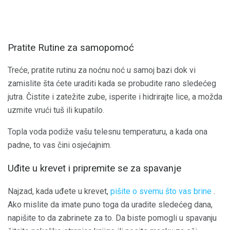
Pratite Rutine za samopomoć
Treće, pratite rutinu za noćnu noć u samoj bazi dok vi
zamislite šta ćete uraditi kada se probudite rano sledećeg
jutra. Čistite i zatežite zube, isperite i hidrirajte lice, a možda
uzmite vrući tuš ili kupatilo.
Topla voda podiže vašu telesnu temperaturu, a kada ona
padne, to vas čini osjećajnim.
Uđite u krevet i pripremite se za spavanje
Najzad, kada uđete u krevet,
pišite o svemu što vas brine
.
Ako mislite da imate puno toga da uradite sledećeg dana,
napišite to da zabrinete za to. Da biste pomogli u spavanju