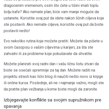
dragocenim vremenom, osim što ćete u tišini imati toplu
šolju kafe? Ako nemate plan, biće vam manje moguće da
ustanete. Koristite ovaj put da idete nakon ličnih ciljeva koje
ste postavili. Ako nemate ciljeve, koristite ovaj put da biste
postavili nešto!
Evo nekoliko rutina koje možete pratiti. Možete da pišete u
svom časopisu o vašim ciljevima u karijeri, za šta ste
zahvalni ili za probleme koje pokušavate da shvatite.
Možete planirati svoj radni dan i vašu ličnu listu stvari da
biste se osećali spremnije za taj dan. Možete raditi na
projektu strasti kao lični blog ili naučiti nešto novo iz knjige
ili online kursa. Poslednje, ali ne i najmanje važno, mogli ste
da pratite plan vežbanja u kome biste mogli da zaronite.
Izbjegavajte konflikte sa svojim supružnikom pre
spavanja