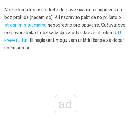
Noć je kada konačno dođe do povezivanja sa supružnikom
bez prekida (nadam se). Ali napravite pakt da ne pričate o
stresnim situacijama
neposredno pre spavanja. Sačuvaj ove
razgovore kako treba kada djeca odu u krevet ili vikend.
U
krevetu, ljuti
ili naglašeni, mogu vam uništiti šanse za dobar
noćni odmor.
ad