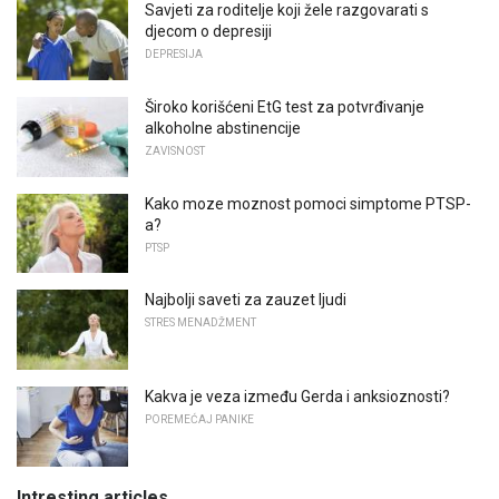
Savjeti za roditelje koji žele razgovarati s
djecom o depresiji
DEPRESIJA
Široko korišćeni EtG test za potvrđivanje
alkoholne abstinencije
ZAVISNOST
Kako moze moznost pomoci simptome PTSP-
a?
PTSP
Najbolji saveti za zauzet ljudi
STRES MENADŽMENT
Kakva je veza između Gerda i anksioznosti?
POREMEĆAJ PANIKE
Intresting articles