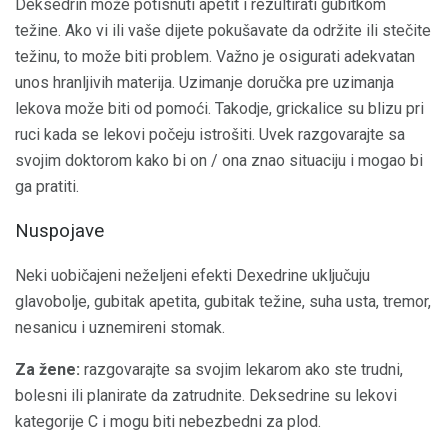
Deksedrin može potisnuti apetit i rezultirati gubitkom
težine. Ako vi ili vaše dijete pokušavate da održite ili stečite
težinu, to može biti problem. Važno je osigurati adekvatan
unos hranljivih materija. Uzimanje doručka pre uzimanja
lekova može biti od pomoći. Takodje, grickalice su blizu pri
ruci kada se lekovi počeju istrošiti. Uvek razgovarajte sa
svojim doktorom kako bi on / ona znao situaciju i mogao bi
ga pratiti.
Nuspojave
Neki uobičajeni neželjeni efekti Dexedrine uključuju
glavobolje, gubitak apetita, gubitak težine, suha usta, tremor,
nesanicu i uznemireni stomak.
Za žene:
razgovarajte sa svojim lekarom ako ste trudni,
bolesni ili planirate da zatrudnite. Deksedrine su lekovi
kategorije C i mogu biti nebezbedni za plod.