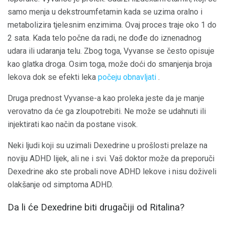
samo menja u dekstroumfetamin kada se uzima oralno i
metabolizira tjelesnim enzimima. Ovaj proces traje oko 1 do
2 sata. Kada telo počne da radi, ne dođe do iznenadnog
udara ili udaranja telu. Zbog toga, Vyvanse se često opisuje
kao glatka droga. Osim toga, može doći do smanjenja broja
lekova dok se efekti leka
počeju obnavljati
.
Druga prednost Vyvanse-a kao proleka jeste da je manje
verovatno da će ga zloupotrebiti. Ne može se udahnuti ili
injektirati kao način da postane visok.
Neki ljudi koji su uzimali Dexedrine u prošlosti prelaze na
noviju ADHD lijek, ali ne i svi. Vaš doktor može da preporuči
Dexedrine ako ste probali nove ADHD lekove i nisu doživeli
olakšanje od simptoma ADHD.
Da li će Dexedrine biti drugačiji od Ritalina?