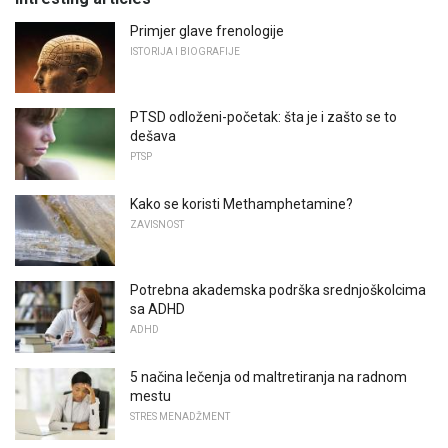
Primjer glave frenologije
ISTORIJA I BIOGRAFIJE
PTSD odloženi-početak: šta je i zašto se to
dešava
PTSP
Kako se koristi Methamphetamine?
ZAVISNOST
Potrebna akademska podrška srednjoškolcima
sa ADHD
ADHD
5 načina lečenja od maltretiranja na radnom
mestu
STRES MENADŽMENT