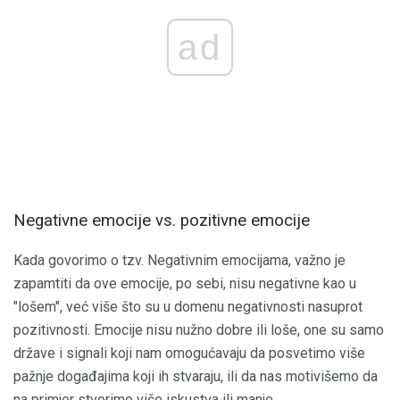
ad
Negativne emocije vs. pozitivne emocije
Kada govorimo o tzv. Negativnim emocijama, važno je
zapamtiti da ove emocije, po sebi, nisu negativne kao u
"lošem", već više što su u domenu negativnosti nasuprot
pozitivnosti. Emocije nisu nužno dobre ili loše, one su samo
države i signali koji nam omogućavaju da posvetimo više
pažnje događajima koji ih stvaraju, ili da nas motivišemo da
na primjer stvorimo više iskustva ili manje.