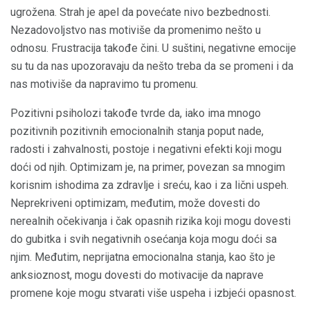
ugrožena. Strah je apel da povećate nivo bezbednosti.
Nezadovoljstvo nas motiviše da promenimo nešto u
odnosu. Frustracija takođe čini. U suštini, negativne emocije
su tu da nas upozoravaju da nešto treba da se promeni i da
nas motiviše da napravimo tu promenu.
Pozitivni psiholozi takođe tvrde da, iako ima mnogo
pozitivnih pozitivnih emocionalnih stanja poput nade,
radosti i zahvalnosti, postoje i negativni efekti koji mogu
doći od njih. Optimizam je, na primer, povezan sa mnogim
korisnim ishodima za zdravlje i sreću, kao i za lični uspeh.
Neprekriveni optimizam, međutim, može dovesti do
nerealnih očekivanja i čak opasnih rizika koji mogu dovesti
do gubitka i svih negativnih osećanja koja mogu doći sa
njim. Međutim, neprijatna emocionalna stanja, kao što je
anksioznost, mogu dovesti do motivacije da naprave
promene koje mogu stvarati više uspeha i izbjeći opasnost.