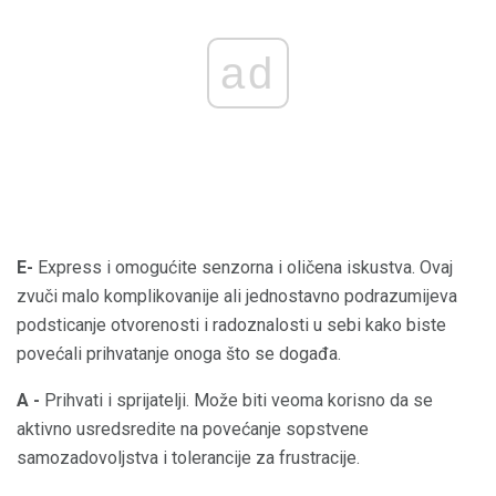
ad
E-
Express i omogućite senzorna i oličena iskustva. Ovaj
zvuči malo komplikovanije ali jednostavno podrazumijeva
podsticanje otvorenosti i radoznalosti u sebi kako biste
povećali prihvatanje onoga što se događa.
A -
Prihvati i sprijatelji. Može biti veoma korisno da se
aktivno usredsredite na povećanje sopstvene
samozadovoljstva i tolerancije za frustracije.