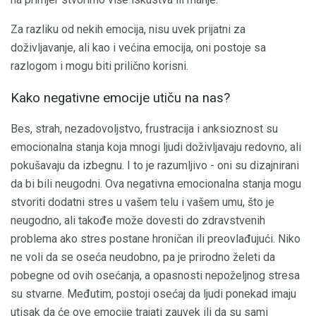
Za razliku od nekih emocija, nisu uvek prijatni za
doživljavanje, ali kao i većina emocija, oni postoje sa
razlogom i mogu biti prilično korisni.
Kako negativne emocije utiču na nas?
Bes, strah, nezadovoljstvo, frustracija i anksioznost su
emocionalna stanja koja mnogi ljudi doživljavaju redovno, ali
pokušavaju da izbegnu. I to je razumljivo - oni su dizajnirani
da bi bili neugodni. Ova negativna emocionalna stanja mogu
stvoriti dodatni stres u vašem telu i vašem umu, što je
neugodno, ali takođe može dovesti do zdravstvenih
problema ako stres postane hroničan ili preovlađujući. Niko
ne voli da se oseća neudobno, pa je prirodno želeti da
pobegne od ovih osećanja, a opasnosti nepoželjnog stresa
su stvarne. Međutim, postoji osećaj da ljudi ponekad imaju
utisak da će ove emocije trajati zauvek ili da su sami