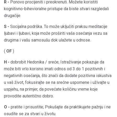
R -
Ponovo procijeniti i preokrenuti. Možete koristiti
kognitivno-bihevioralne pristupe da biste stvari razgledali
drugačije.
S -
Socijalna podrška. To može uključiti praksu meditacije
ljubavi i ljubavi, koja može proširiti vaša osećanja vezu sa
drugima i vašu samosušu dok ulažete u odnose.
(
OF
)
H -
dobrobit Hedonika / sreće; Istraživanje pokazuje da
može biti vrlo korisno imati odnos od 3 do 1 pozitivnih i
negativnih osećanja, što znači da dodate pozitivna iskustva
u vaš život, fokusirajte se na srećne uspomene i uživajte u
uspjehu, na primjer, da povećate količinu vreme koje
provodite autentično dobro.
O -
pratite i prisustite; Pokušajte da praktikujete pažnju i ne
osudite se za stvari u životu.