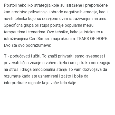
Postoji nekoliko strategija koje su istražene i preporučene
kao sredstvo prihvatanja i obrade negativnih emocija, kao i
novih tehnika koje su razvijene ovim istraživanjem na umu.
Specifična grupa pristupa postaje popularna među
terapeutima i trenerima. Ove tehnike, kako je istaknuto u
istraživanjima Ceri Simsa, imaju akronim: TEARS OF HOPE.
Evo šta ovo podrazumeva:
T -
podučavati i učiti. To znači prihvatiti samo-svesnost i
povećati lično znanje o vašem tijelu i umu, i kako oni reaguju
na stres i druga emocionalna stanja. To vam dozvoljava da
razumete kada ste uznemireni i zašto i bolje da
interpretirate signale koje vaše telo šalje.