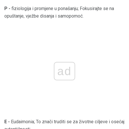
P -
fiziologija i promjene u ponašanju; Fokusirajte se na
opuštanje, vježbe disanja i samopomoć.
ad
E -
Eudaimonia; To znači truditi se za životne ciljeve i osećaj