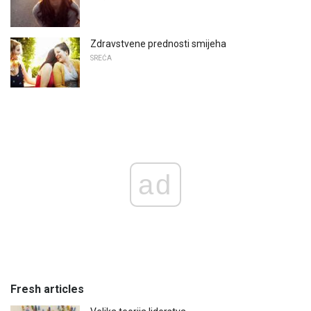
Zdravstvene prednosti smijeha
SREĆA
ad
Fresh articles