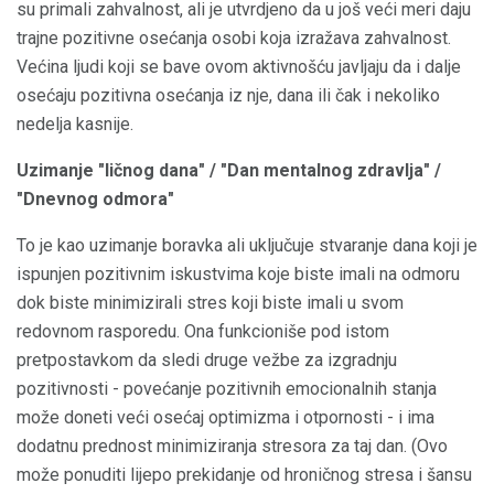
su primali zahvalnost, ali je utvrdjeno da u još veći meri daju
trajne pozitivne osećanja osobi koja izražava zahvalnost.
Većina ljudi koji se bave ovom aktivnošću javljaju da i dalje
osećaju pozitivna osećanja iz nje, dana ili čak i nekoliko
nedelja kasnije.
Uzimanje "ličnog dana" / "Dan mentalnog zdravlja" /
"Dnevnog odmora"
To je kao uzimanje boravka ali uključuje stvaranje dana koji je
ispunjen pozitivnim iskustvima koje biste imali na odmoru
dok biste minimizirali stres koji biste imali u svom
redovnom rasporedu. Ona funkcioniše pod istom
pretpostavkom da sledi druge vežbe za izgradnju
pozitivnosti - povećanje pozitivnih emocionalnih stanja
može doneti veći osećaj optimizma i otpornosti - i ima
dodatnu prednost minimiziranja stresora za taj dan. (Ovo
može ponuditi lijepo prekidanje od hroničnog stresa i šansu