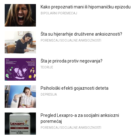
Kako prepoznati mani ili hipomaničku epizodu
BIPOLARNI POREMEĆAJ
Šta su hijerarhije društvene anksioznosti?
POREMEĆAJ SOCIJALNE ANKSIOZNOSTI
Šta je priroda protiv negovanja?
TEORIJE
Psihološki efekti gojaznosti deteta
DEPRESIJA
Pregled Lexapro-a za socijalni anksiozni
poremećaj
POREMEĆAJ SOCIJALNE ANKSIOZNOSTI