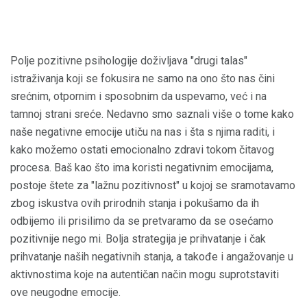
Polje pozitivne psihologije doživljava "drugi talas"
istraživanja koji se fokusira ne samo na ono što nas čini
srećnim, otpornim i sposobnim da uspevamo, već i na
tamnoj strani sreće. Nedavno smo saznali više o tome kako
naše negativne emocije utiču na nas i šta s njima raditi, i
kako možemo ostati emocionalno zdravi tokom čitavog
procesa. Baš kao što ima koristi negativnim emocijama,
postoje štete za "lažnu pozitivnost" u kojoj se sramotavamo
zbog iskustva ovih prirodnih stanja i pokušamo da ih
odbijemo ili prisilimo da se pretvaramo da se osećamo
pozitivnije nego mi. Bolja strategija je prihvatanje i čak
prihvatanje naših negativnih stanja, a takođe i angažovanje u
aktivnostima koje na autentičan način mogu suprotstaviti
ove neugodne emocije.