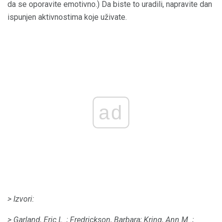
da se oporavite emotivno.) Da biste to uradili, napravite dan
ispunjen aktivnostima koje uživate.
ad
> Izvori:
> Garland, Eric L .;
Fredrickson, Barbara;
Kring, Ann M .;