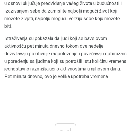
u osnovi uključuje predviđanje vašeg života u budućnosti i
izazivanjem sebe da zamislite najbolji mogući život koji
možete živjeti, najbolju moguću verziju sebe koju možete
biti.
Istraživanja su pokazala da ljudi koji se bave ovom
aktivnošću pet minuta dnevno tokom dve nedelje
doživljavaju pozitivnije raspoloženje i povećavaju optimizam
u poređenju sa ljudima koji su potrošili istu količinu vremena
jednostavno razmišljajući o aktivnostima u njihovom danu.
Pet minuta dnevno, ovo je velika upotreba vremena.