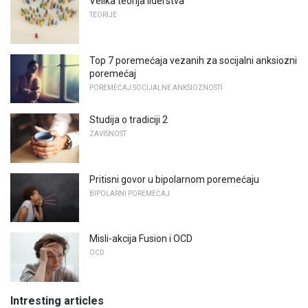
Velika teorija liderstva
TEORIJE
Top 7 poremećaja vezanih za socijalni anksiozni
poremećaj
POREMEĆAJ SOCIJALNE ANKSIOZNOSTI
Studija o tradiciji 2
ZAVISNOST
Pritisni govor u bipolarnom poremećaju
BIPOLARNI POREMEĆAJ
Misli-akcija Fusion i OCD
OCD
Intresting articles