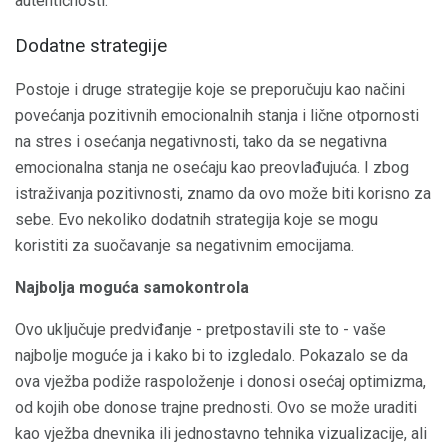
autentičnosti.
Dodatne strategije
Postoje i druge strategije koje se preporučuju kao načini
povećanja pozitivnih emocionalnih stanja i lične otpornosti
na stres i osećanja negativnosti, tako da se negativna
emocionalna stanja ne osećaju kao preovlađujuća. I zbog
istraživanja pozitivnosti, znamo da ovo može biti korisno za
sebe. Evo nekoliko dodatnih strategija koje se mogu
koristiti za suočavanje sa negativnim emocijama.
Najbolja moguća samokontrola
Ovo uključuje predviđanje - pretpostavili ste to - vaše
najbolje moguće ja i kako bi to izgledalo. Pokazalo se da
ova vježba podiže raspoloženje i donosi osećaj optimizma,
od kojih obe donose trajne prednosti. Ovo se može uraditi
kao vježba dnevnika ili jednostavno tehnika vizualizacije, ali