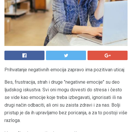
Prihvatanje negativnih emocija zapravo ima pozitivan uticaj
Bes, frustracija, strah i druge "negativne emocije" su deo
ljudskog iskustva. Svi oni mogu dovesti do stresa i često
se vide kao emocije koje treba izbegavati, ignorisati ili na
drugi način odbaciti, ali oni su zaista zdravi i za nas. Bolji
pristup je da ih upravljamo bez poricanja, a za to postoji više
razloga.