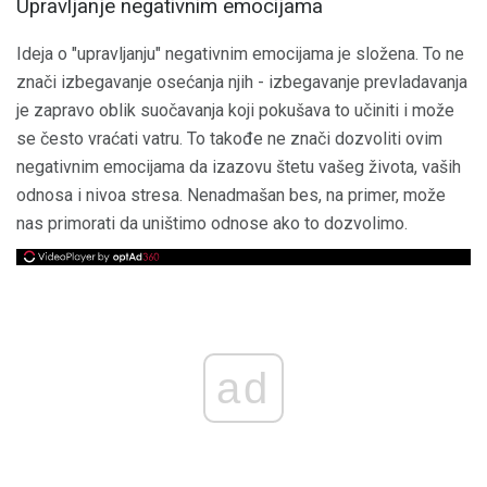
Upravljanje negativnim emocijama
Ideja o "upravljanju" negativnim emocijama je složena. To ne
znači izbegavanje osećanja njih - izbegavanje prevladavanja
je zapravo oblik suočavanja koji pokušava to učiniti i može
se često vraćati vatru. To takođe ne znači dozvoliti ovim
negativnim emocijama da izazovu štetu vašeg života, vaših
odnosa i nivoa stresa. Nenadmašan bes, na primer, može
nas primorati da uništimo odnose ako to dozvolimo.
ad