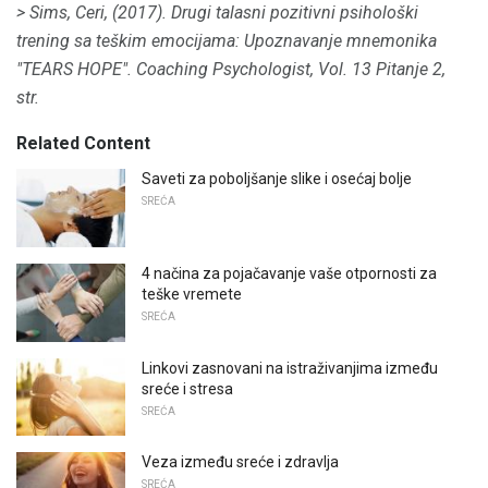
> Sims, Ceri, (2017).
Drugi talasni pozitivni psihološki
trening sa teškim emocijama: Upoznavanje mnemonika
"TEARS HOPE".
Coaching Psychologist, Vol.
13
Pitanje 2,
str.
Related Content
Saveti za poboljšanje slike i osećaj bolje
SREĆA
4 načina za pojačavanje vaše otpornosti za
teške vremete
SREĆA
Linkovi zasnovani na istraživanjima između
sreće i stresa
SREĆA
Veza između sreće i zdravlja
SREĆA