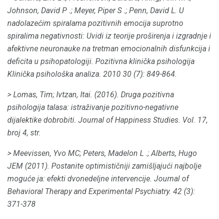
Johnson, David P .;
Meyer, Piper S .;
Penn, David L. U
nadolazećim spiralama pozitivnih emocija suprotno
spiralima negativnosti: Uvidi iz teorije proširenja i izgradnje i
afektivne neuronauke na tretman emocionalnih disfunkcija i
deficita u psihopatologiji. Pozitivna klinička psihologija
Klinička psihološka analiza.
2010 30 (7): 849-864.
> Lomas, Tim;
Ivtzan, Itai.
(2016).
Druga pozitivna
psihologija talasa: istraživanje pozitivno-negativne
dijalektike dobrobiti.
Journal of Happiness Studies.
Vol.
17,
broj 4, str.
> Meevissen, Yvo MC;
Peters, Madelon L .;
Alberts, Hugo
JEM (2011).
Postanite optimističniji zamišljajući najbolje
moguće ja: efekti dvonedeljne
intervencije.
Journal of
Behavioral Therapy and Experimental Psychiatry.
42
(3):
371-378