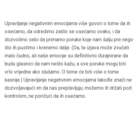
Upravljanje negativnim emocijama više govori o tome da ih
osećamo, da odredimo zašto se osećamo ovako, i da
dozvolimo sebi da primamo poruke koje nam šalju pre nego
što ih pustimo i krenemo dalje. (Da, ta izjava može zvučati
malo čudno, ali naše emocije su definitivno dizajnirane da
budu glasnici da nam nešto kažu, a ove poruke mogu biti
vrlo vrijedne ako slušamo. O tome će biti više o tome
kasnije.) Upravljanje negativnim emocijama takođe znači ne
dozvoljavajući im da nas preplavljuju; možemo ih držati pod
kontrolom, ne poričući da ih osećamo.