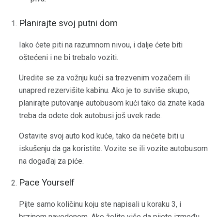
Planirajte svoj putni dom
Iako ćete piti na razumnom nivou, i dalje ćete biti
oštećeni i ne bi trebalo voziti.
Uredite se za vožnju kući sa trezvenim vozačem ili
unapred rezervišite kabinu. Ako je to suviše skupo,
planirajte putovanje autobusom kući tako da znate kada
treba da odete dok autobusi još uvek rade.
Ostavite svoj auto kod kuće, tako da nećete biti u
iskušenju da ga koristite. Vozite se ili vozite autobusom
na događaj za piće.
Pace Yourself
Pijte samo količinu koju ste napisali u koraku 3, i
brzinom navedenom. Ako želite više da pijete između,