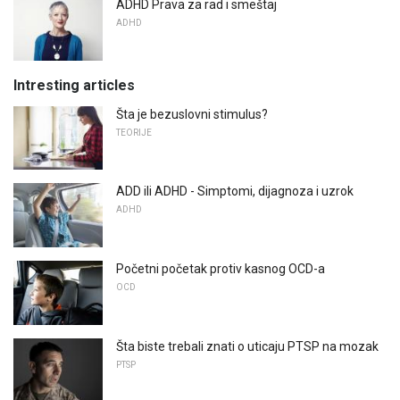
ADHD Prava za rad i smeštaj
ADHD
Intresting articles
Šta je bezuslovni stimulus?
TEORIJE
ADD ili ADHD - Simptomi, dijagnoza i uzrok
ADHD
Početni početak protiv kasnog OCD-a
OCD
Šta biste trebali znati o uticaju PTSP na mozak
PTSP