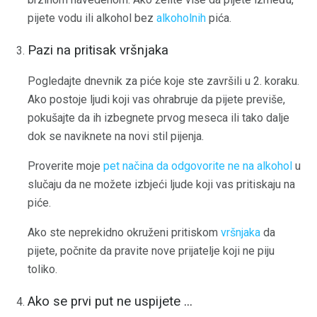
pijete vodu ili alkohol bez
alkoholnih
pića.
Pazi na pritisak vršnjaka
Pogledajte dnevnik za piće koje ste završili u 2. koraku.
Ako postoje ljudi koji vas ohrabruje da pijete previše,
pokušajte da ih izbegnete prvog meseca ili tako dalje
dok se naviknete na novi stil pijenja.
Proverite moje
pet načina da odgovorite ne na alkohol
u
slučaju da ne možete izbjeći ljude koji vas pritiskaju na
piće.
Ako ste neprekidno okruženi pritiskom
vršnjaka
da
pijete, počnite da pravite nove prijatelje koji ne piju
toliko.
Ako se prvi put ne uspijete ...