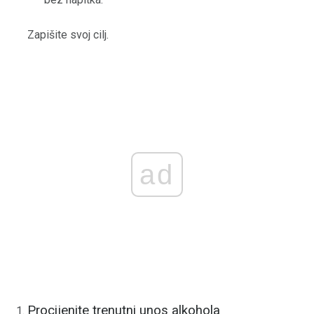
Zapišite svoj cilj.
ad
Procijenite trenutni unos alkohola