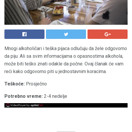
Mnogi alkoholičari i teška pijaca odlučuju da žele odgovorno
da piju. Ali sa svim informacijama o opasnostima alkohola,
može biti teško znati odakle da počne. Ovaj članak će vam
reći kako odgovorno piti u jednostavnim koracima.
Teškoće:
Prosječno
Potrebno vreme:
2-4 nedelje