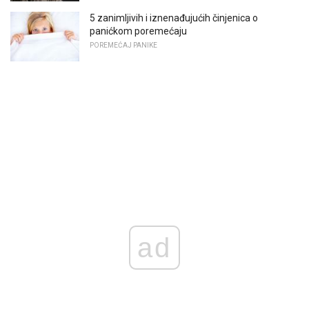
5 zanimljivih i iznenađujućih činjenica o
panićkom poremećaju
POREMEĆAJ PANIKE
ad