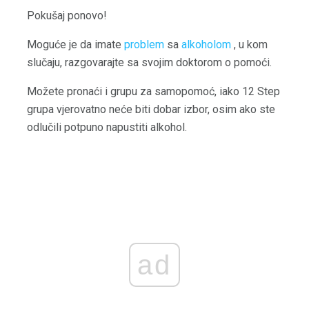
Pokušaj ponovo!
Moguće je da imate
problem
sa
alkoholom
, u kom
slučaju, razgovarajte sa svojim doktorom o pomoći.
Možete pronaći i grupu za samopomoć, iako 12 Step
grupa vjerovatno neće biti dobar izbor, osim ako ste
odlučili potpuno napustiti alkohol.
ad