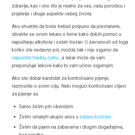
zdravlje, kao i ono što je realno za vas, vašu porodicu i
prijatelje i druge aspekte vašeg života.
Ako shvatite da biste trebali potpuno da prestanete,
obratite se svom lekaru o tome kako dobiti pomoć u
napuštanju alkohola i ostati trezan. U zavisnosti od toga
koliko ste nedavno pili, možda čak i nije sigurno da
napustite hladnu ćurku
, a lekar može da vam
preporučuje lekove kako bi vam učinio sigurnijim.
Ako ste dobar kandidat za kontrolisano pijenje,
razmislite o svom cilju. Neki mogući kontrolisani ciljevi
za pijenje su:
Samo želim piti vikendom.
Želim smanjiti ukupni unos u
zdravu količinu
.
Želim da pijem na zabavama i drugim događajima,
bez napitka.