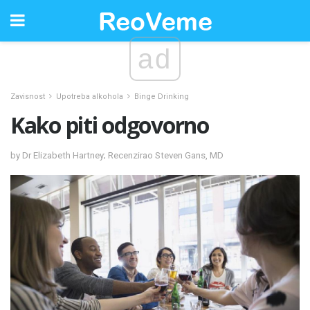
ad
Zavisnost
Upotreba alkohola
Binge Drinking
Kako piti odgovorno
by Dr Elizabeth Hartney; Recenzirao Steven Gans, MD