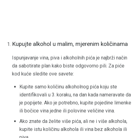
Kupujte alkohol u malim, mjerenim količinama
Ispunjavanje vina, piva i alkoholnih pića je najbrži način
da sabotirate plan kako biste odgovorno pili. Za piće
kod kuće sledite ove savete:
Kupite samo količinu alkoholnog pića koju ste
identifikovali u 3. koraku, na dan kada nameravate da
je popijete. Ako je potrebno, kupite pojedine limenke
ili bočice vina jedne ili polovine veličine vina.
Ako znate da želite više pića, ali ne i više alkohola,
kupite istu količinu alkohola ili vina bez alkohola ili
piva.