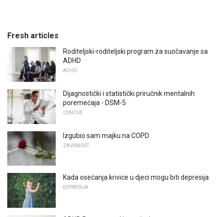
Fresh articles
Roditeljski-roditeljski program za suočavanje sa
ADHD
ADHD
Dijagnostički i statistički priručnik mentalnih
poremećaja - DSM-5
OSNOVE
Izgubio sam majku na COPD
ZAVISNOST
Kada osećanja krivice u djeci mogu biti depresija
DEPRESIJA