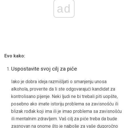
ad
Evo kako:
Uspostavite svoj cilj za piće
Iako je dobra ideja razmišljati o smanjenju unosa
alkohola, proverite da li ste odgovarajući kandidat za
kontrolisano pijenje. Neki ljudi ne bi trebali piti uopšte,
posebno ako imate istoriju problema sa zavisnošću ili
blizak rođak koji ima ili je imao problema sa zavisnošću
ili mentalnim zdravljem. Vaš cilj za piće treba da bude
zasnovan na onome što je najbolje za vaše dugoročno