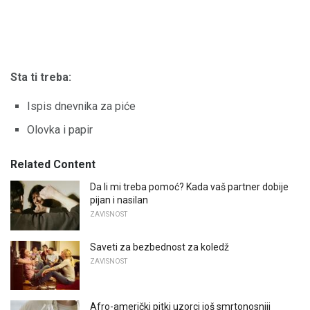
Sta ti treba:
Ispis dnevnika za piće
Olovka i papir
Related Content
Da li mi treba pomoć? Kada vaš partner dobije
pijan i nasilan
ZAVISNOST
Saveti za bezbednost za koledž
ZAVISNOST
Afro-američki pitki uzorci još smrtonosniji