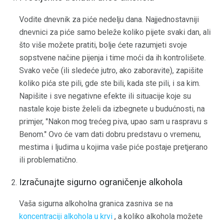
Vodite dnevnik za piće nedelju dana. Najjednostavniji
dnevnici za piće samo beleže koliko pijete svaki dan, ali
što više možete pratiti, bolje ćete razumjeti svoje
sopstvene načine pijenja i time moći da ih kontrolišete.
Svako veče (ili sledeće jutro, ako zaboravite), zapišite
koliko pića ste pili, gde ste bili, kada ste pili, i sa kim.
Napišite i sve negativne efekte ili situacije koje su
nastale koje biste želeli da izbegnete u budućnosti, na
primjer, "Nakon mog trećeg piva, upao sam u raspravu s
Benom." Ovo će vam dati dobru predstavu o vremenu,
mestima i ljudima u kojima vaše piće postaje pretjerano
ili problematično.
Izračunajte sigurno ograničenje alkohola
Vaša sigurna alkoholna granica zasniva se na
koncentraciji alkohola u krvi
, a koliko alkohola možete