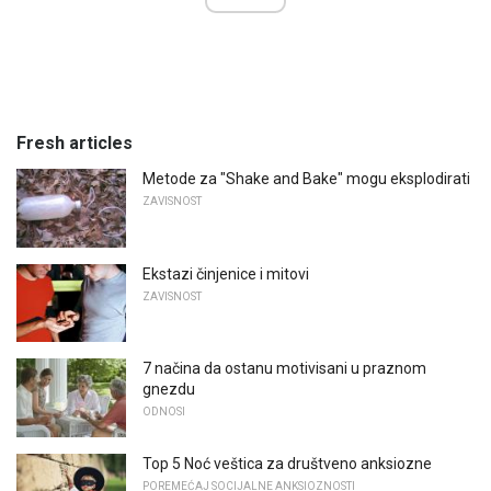
Fresh articles
Metode za "Shake and Bake" mogu eksplodirati
ZAVISNOST
Ekstazi činjenice i mitovi
ZAVISNOST
7 načina da ostanu motivisani u praznom
gnezdu
ODNOSI
Top 5 Noć veštica za društveno anksiozne
POREMEĆAJ SOCIJALNE ANKSIOZNOSTI