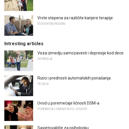
Vrste stepena za različite karijere terapije
STUDENTSKI RESURSI
Intresting articles
Veza izmedju samozavesti i depresije kod dece
DEPRESIJA
Rizici i prednosti automatskih ponašanja
TEORIJE
Uvod u poremećaje ličnosti DSM-a
POREMEĆAJ GRANIČNOG LIČNOSTI
Savjetovalište za psihologiju