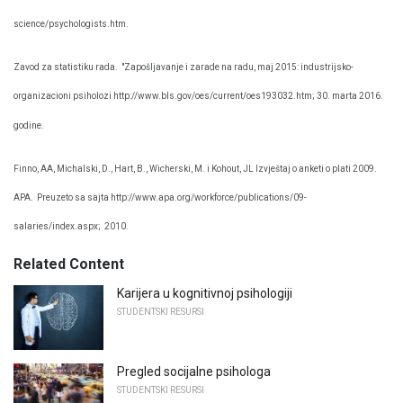
science/psychologists.htm.
Zavod za statistiku rada.
"Zapošljavanje i zarade na radu, maj 2015: industrijsko-
organizacioni psiholozi http://www.bls.gov/oes/current/oes193032.htm; 30. marta 2016.
godine.
Finno, AA, Michalski, D., Hart, B., Wicherski, M. i Kohout, JL Izvještaj o anketi o plati 2009.
APA.
Preuzeto sa sajta http://www.apa.org/workforce/publications/09-
salaries/index.aspx;
2010.
Related Content
Karijera u kognitivnoj psihologiji
STUDENTSKI RESURSI
Pregled socijalne psihologa
STUDENTSKI RESURSI