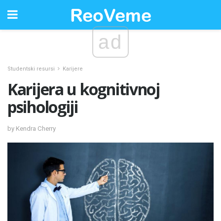
ad
Studentski resursi
Karijere
Karijera u kognitivnoj
psihologiji
by Kendra Cherry