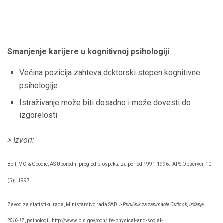
Smanjenje karijere u kognitivnoj psihologiji
Većina pozicija zahteva doktorski stepen kognitivne
psihologije
Istraživanje može biti dosadno i može dovesti do
izgorelosti
> Izvori:
Bell, MC, & Goodie, AS Uporedni pregled prospekta za period 1991-1996.
APS Observer, 10
(5);
1997.
Zavod za statistiku rada, Ministarstvo rada SAD,
> Priručnik za zanimanje Outlook, izdanje
2016-17
, psihologi.
http://www.bls.gov/ooh/life-physical-and-social-