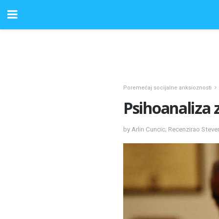
Poremećaj socijalne anksioznosti
Psihoanaliza 
by Arlin Cuncic; Recenzirao Stev