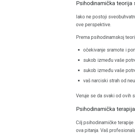
Psihodinamička teorija
Iako ne postoji sveobuhvatna
ove perspektive.
Prema psihodinamskoj teorij
očekivanje sramote i poni
sukob između vaše potre
sukob između vaše potreb
vaš narciski strah od ne
Veruje se da svaki od ovih 
Psihodinamička terapij
Cilj psihodinamičke terapije
ova pitanja. Vaš profesionala