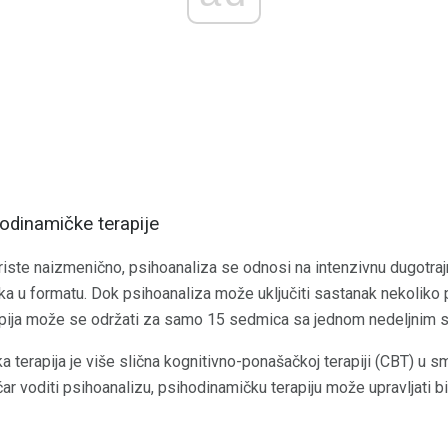
hodinamičke terapije
riste naizmenično, psihoanaliza se odnosi na intenzivnu dugotrajn
tka u formatu. Dok psihoanaliza može uključiti sastanak nekoliko
apija može se održati za samo 15 sedmica sa jednom nedeljnim 
a terapija je više slična kognitivno-ponašačkoj terapiji (CBT) u s
čar voditi psihoanalizu, psihodinamičku terapiju može upravljati b