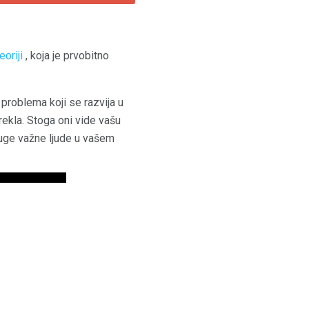
oriji
, koja je prvobitno
problema koji se razvija u
ekla. Stoga oni vide vašu
ruge važne ljude u vašem