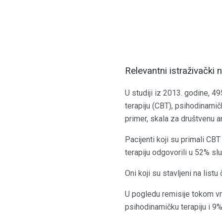
Relevantni istraživački n
U studiji iz 2013. godine, 4
terapiju (CBT), psihodinamičk
primer, skala za društvenu a
Pacijenti koji su primali CB
terapiju odgovorili u 52% slu
Oni koji su stavljeni na list
U pogledu remisije tokom vre
psihodinamičku terapiju i 9% 