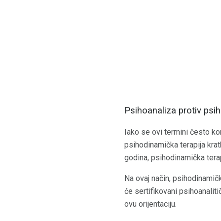
Psihoanaliza protiv psi
Iako se ovi termini često ko
psihodinamička terapija kra
godina, psihodinamička ter
Na ovaj način, psihodinamičk
će sertifikovani psihoanaliti
ovu orijentaciju.