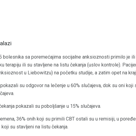
alazi
95 bolesnika sa poremećajima socijalne anksioznosti primilo je ili
u terapiju ili su stavljene na listu čekanja (uslov kontrole). Pacij
nksioznost u Liebowitzu) na početku studije, a zatim opet na kraj
T pokazali su odgovor na lečenje u 60% slučajeva, dok su oni koji
čajeva.
u čekanja pokazali su poboljšanje u 15% slučajeva.
mena, 36% onih koji su primili CBT ostali su u remisiji, u poređen
koji su stavljeni na listu čekanja.