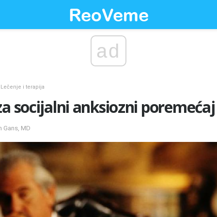
ad
Lečenje i terapija
za socijalni anksiozni poremećaj
en Gans, MD