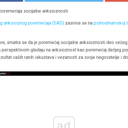
poremećaja socijalne anksioznosti
og anksioznog poremećaja (SAD)
zasniva se na
psihodinamskoj te
e, smatra se da je poremećaj socijalne anksioznosti deo većeg 
m perspektivom gledaju na anksioznost kao poremećaj dečjeg por
zultat vaših ranih iskustava i vezanosti za svoje negovatelje i d
ad