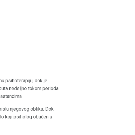
u psihoterapiju, dok je
 puta nedeljno tokom perioda
sastancima.
mislu njegovog oblika. Dok
ilo koji psiholog obučen u