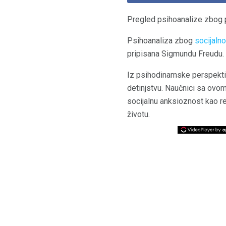
Pregled psihoanalize zbog 
Psihoanaliza zbog
socijaln
pripisana Sigmundu Freudu.
Iz psihodinamske perspektiv
detinjstvu. Naučnici sa ovo
socijalnu anksioznost kao re
životu.