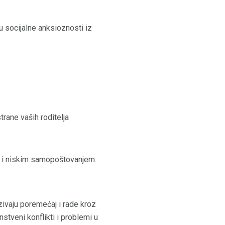
u socijalne anksioznosti iz
rane vaših roditelja
u i niskim samopoštovanjem.
zivaju poremećaj i rade kroz
nstveni konflikti i problemi u