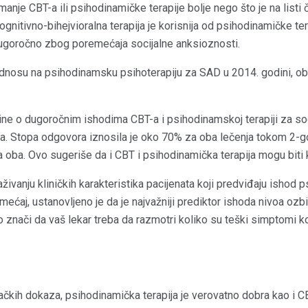
imanje CBT-a ili psihodinamičke terapije bolje nego što je na listi
gnitivno-bihejvioralna terapija je korisnija od psihodinamičke ter
 dugoročno zbog poremećaja socijalne anksioznosti.
odnosu na psihodinamsku psihoterapiju za SAD u 2014. godini, oba
dine o dugoročnim ishodima CBT-a i psihodinamskoj terapiji za so
ca. Stopa odgovora iznosila je oko 70% za oba lečenja tokom 2-g
a oba. Ovo sugeriše da i CBT i psihodinamička terapija mogu biti 
živanju kliničkih karakteristika pacijenata koji predviđaju ishod
ećaj, ustanovljeno je da je najvažniji prediktor ishoda nivoa ozbil
To znači da vaš lekar treba da razmotri koliko su teški simptomi k
vačkih dokaza, psihodinamička terapija je verovatno dobra kao i