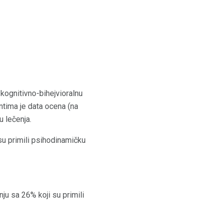
 kognitivno-bihejvioralnu
entima je data ocena (na
u lečenja.
 su primili psihodinamičku
ju sa 26% koji su primili