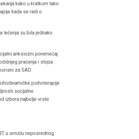
 čekanja kako u kratkom tako
apije kada se radi o
 lečenja su bila jednako
cijalni anksiozni poremećaj
odišnjeg praćenja i stopa
korisni za SAD.
 psihodinamičke psihoterapije
jnosti socijalne
od izbora najbolje vrste
 CBT u smislu neposrednog