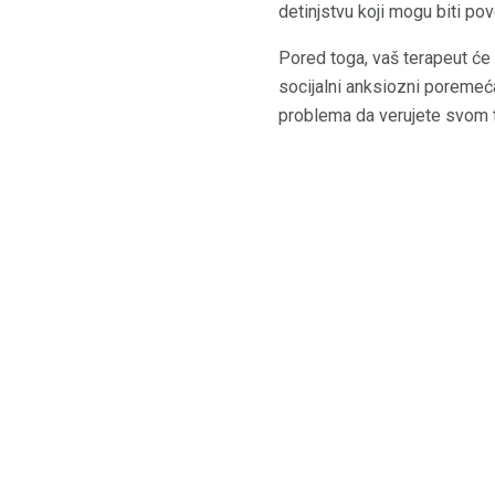
detinjstvu koji mogu biti p
Pored toga, vaš terapeut će 
socijalni anksiozni poremećaj
problema da verujete svom 