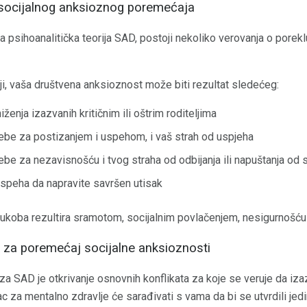
 socijalnog anksioznog poremećaja
 psihoanalitička teorija SAD, postoji nekoliko verovanja o porekl
i, vaša društvena anksioznost može biti rezultat sledećeg:
ženja izazvanih kritičnim ili oštrim roditeljima
be za postizanjem i uspehom, i vaš strah od uspjeha
e za nezavisnošću i tvog straha od odbijanja ili napuštanja od st
uspeha da napravite savršen utisak
sukoba rezultira sramotom, socijalnim povlačenjem, nesigurnošć
a za poremećaj socijalne anksioznosti
 za SAD je otkrivanje osnovnih konflikata za koje se veruje da iza
c za mentalno zdravlje će sarađivati ​​s vama da bi se utvrdili jedi