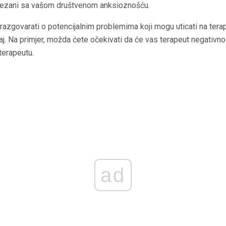
ovezani sa vašom društvenom anksioznošću.
razgovarati o potencijalnim problemima koji mogu uticati na terapi
. Na primjer, možda ćete očekivati ​​da će vas terapeut negativno o
terapeutu.
ad