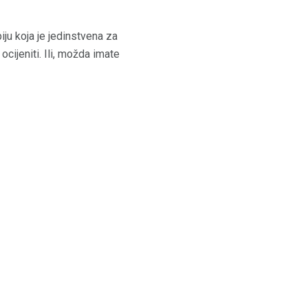
ju koja je jedinstvena za
cijeniti. Ili, možda imate