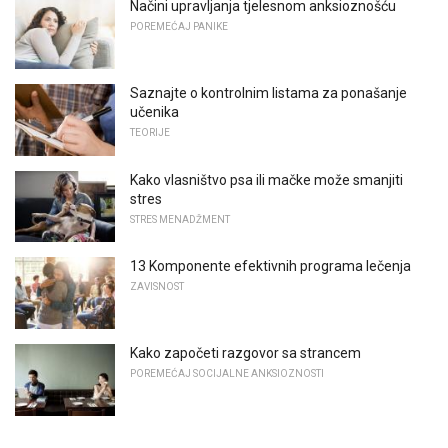
Načini upravljanja tjelesnom anksioznošću
POREMEĆAJ PANIKE
Saznajte o kontrolnim listama za ponašanje
učenika
TEORIJE
Kako vlasništvo psa ili mačke može smanjiti
stres
STRES MENADŽMENT
13 Komponente efektivnih programa lečenja
ZAVISNOST
Kako započeti razgovor sa strancem
POREMEĆAJ SOCIJALNE ANKSIOZNOSTI