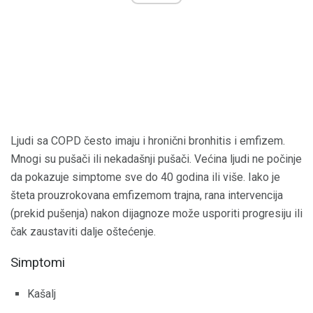
Ljudi sa COPD često imaju i hronični bronhitis i emfizem.
Mnogi su pušači ili nekadašnji pušači. Većina ljudi ne počinje
da pokazuje simptome sve do 40 godina ili više. Iako je
šteta prouzrokovana emfizemom trajna, rana intervencija
(prekid pušenja) nakon dijagnoze može usporiti progresiju ili
čak zaustaviti dalje oštećenje.
Simptomi
Kašalj