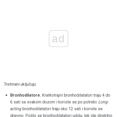
ad
Tretmani uključuju:
Bronhodilatore.
Kratkotrajni
bronhodilatatori traju 4 do
6 sati sa svakom dozom i koriste se po potrebi.
Long-
acting
bronhodilatatori traju oko 12 sati i koriste se
dnevno. Pošto se bronhodilatatori udišu, lek ide direktno