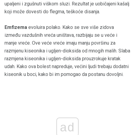
upaljeni i zgušnuti viškom sluzi. Rezultat je uobičajeni kašalj
koji može dovesti do flegma, teškoće disanja.
Emfizema
evoluira polako. Kako se sve više zidova
između vazdušnih vreća uništava, razbijaju se u veće i
manje vreće. Ove veće vreće imaju manju površinu za
razmjenu kiseonika i ugljen-dioksida od mnogih malih. Slaba
razmjena kiseonika i ugljen-dioksida prouzrokuje kratak
udah. Kako ova bolest napreduje, većini ljudi trebaju dodatni
kiseonik u boci, kako bi im pomogao da postanu dovoljni.
ad