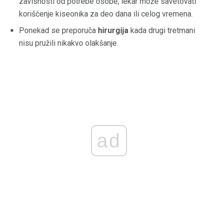
zavisnosti od potrebe osobe, lekar može savetovati
korišćenje kiseonika za deo dana ili celog vremena.
Ponekad se preporuča
hirurgija
kada drugi tretmani
nisu pružili nikakvo olakšanje.
ad