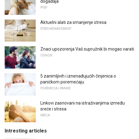
događaja
PTSP
Aktuelni alati za smanjenje stresa
STRES MENADŽMENT
Znaci upozorenja Vaš supružnik bi mogao varati
ODNOSI
5 zanimljivih i iznenađujućih činjenica o
panićkom poremećaju
POREMEĆAJ PANIKE
Linkovi zasnovani na istraživanjima između
sreće i stresa
SREĆA
Intresting articles