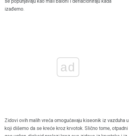
se popunjavaju kao mali baloni i deflacioniraju kada
izađemo.
ad
Zidovi ovih malih vreća omogućavaju kiseonik iz vazduha u
koji dišemo da se kreće kroz krvotok. Slično tome, otpadni