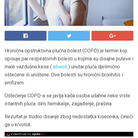
Hronična opstruktivna plućna bolest (COPD) je termin koji
opisuje par respiratornih bolesti u kojima su disajne puteve i
male vazdušne kese (
alveoli
) unutar pluća djelimično
oštećene ili uništene. Ove bolesti su hronični bronhitis i
emfizem.
Oštećenje COPD-a se javlja kada osoba udahne neke vrste
iritantnih pluća: dim, hemikalije, zagađenje, prašina.
Rezultat je trudno disanje zbog nedostatka kiseonika, čineći
ga u krvotok.