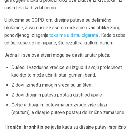
gas ugljen-dioksid prolazi kroz ove zidove iz krvotoka i iz
naših tela kad izdahnemo.
U plućima sa COPD-om, disajne puteve su delimično
blokirane, a vazdušne kese su disketne i van oblika zbog
ponovljenog izlaganja
toksima u dimu cigareta
. Kada osoba
udiše, kese se ne napune, što rezultira kratkim dahom.
Jedna ili sve ove stvari mogu se desiti unutar pluća:
Dušeci i vazdušne vrećice su izgubili svoju prolećnost
kao što to može učiniti stari gumeni bend.
Zidovi između mnogih vreća su uništeni.
Zidovi disajnih puteva postaju gusti od upale
Ćelije u disajnim putevima proizvode više sluzi
(sputum), a disajne puteve postaju delimično zamašene.
Hronični bronhitis se
javlja kada su disajne putevi hronično