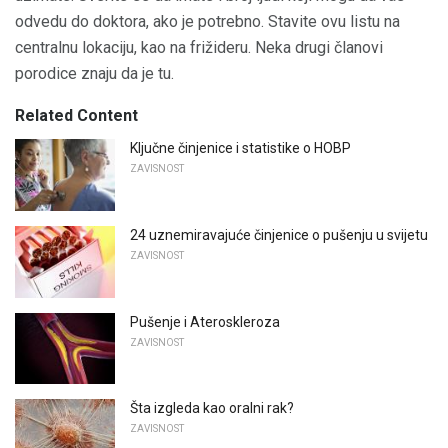
odvedu do doktora, ako je potrebno. Stavite ovu listu na
centralnu lokaciju, kao na frižideru. Neka drugi članovi
porodice znaju da je tu.
Related Content
Ključne činjenice i statistike o HOBP
ZAVISNOST
24 uznemiravajuće činjenice o pušenju u svijetu
ZAVISNOST
Pušenje i Ateroskleroza
ZAVISNOST
Šta izgleda kao oralni rak?
ZAVISNOST