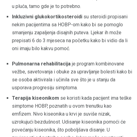
u pluća, tamo gde je to potrebno.
Inkluzivni glukokortikosteroidi
su steroidi propisani
nekim pacijentima sa HOBP-om kako bi se pomoglo
smanjenju zapaljenja disajnih puteva. Ljekar ih može
prepisati 6 do 3 mjeseca na početku kako bi vidio da li
oni imaju bilo kakvu pomoć.
Pulmonarna rehabilitacija
je program kombinovane
vežbe, savetovanja i obuke za upravljanje bolesti kako bi
se osoba aktivirala i učinila sve što je u stanju da
usporava progresiju simptoma.
Terapija kiseonikom
se koristi kada pacijent ima teške
simptome HOBP, poznatih u ovom trenutku kao
emfizem. Nivo kiseonika u krvi je suviše nizak,
uzrokujući bezdušnost. Udisanje kiseonika pomoći će
povećanju kiseonika, što poboljšava disanje. U