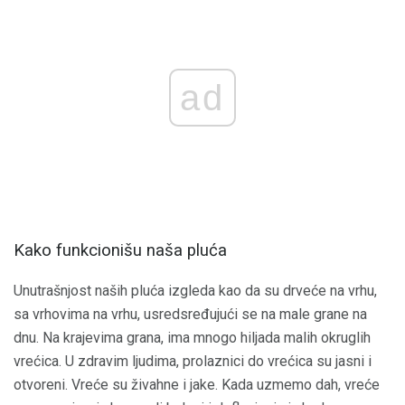
ad
Kako funkcionišu naša pluća
Unutrašnjost naših pluća izgleda kao da su drveće na vrhu,
sa vrhovima na vrhu, usredsređujući se na male grane na
dnu. Na krajevima grana, ima mnogo hiljada malih okruglih
vrećica. U zdravim ljudima, prolaznici do vrećica su jasni i
otvoreni. Vreće su živahne i jake. Kada uzmemo dah, vreće