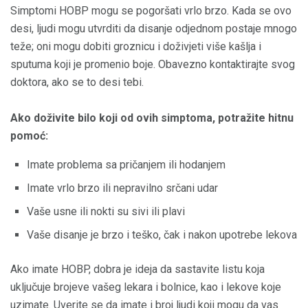
Simptomi HOBP mogu se pogoršati vrlo brzo. Kada se ovo
desi, ljudi mogu utvrditi da disanje odjednom postaje mnogo
teže; oni mogu dobiti groznicu i doživjeti više kašlja i
sputuma koji je promenio boje. Obavezno kontaktirajte svog
doktora, ako se to desi tebi.
Ako doživite bilo koji od ovih simptoma, potražite hitnu
pomoć:
Imate problema sa pričanjem ili hodanjem
Imate vrlo brzo ili nepravilno srčani udar
Vaše usne ili nokti su sivi ili plavi
Vaše disanje je brzo i teško, čak i nakon upotrebe lekova
Ako imate HOBP, dobra je ideja da sastavite listu koja
uključuje brojeve vašeg lekara i bolnice, kao i lekove koje
uzimate. Uverite se da imate i broj ljudi koji mogu da vas