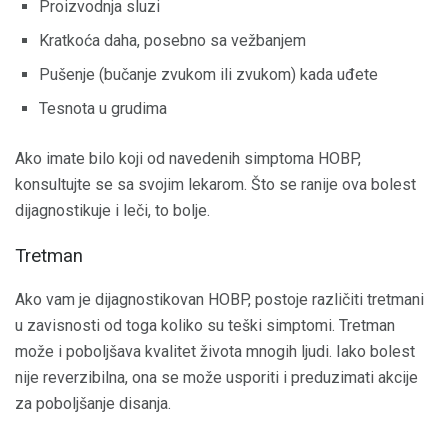
Proizvodnja sluzi
Kratkoća daha, posebno sa vežbanjem
Pušenje (bučanje zvukom ili zvukom) kada uđete
Tesnota u grudima
Ako imate bilo koji od navedenih simptoma HOBP,
konsultujte se sa svojim lekarom. Što se ranije ova bolest
dijagnostikuje i leči, to bolje.
Tretman
Ako vam je dijagnostikovan HOBP, postoje različiti tretmani
u zavisnosti od toga koliko su teški simptomi. Tretman
može i poboljšava kvalitet života mnogih ljudi. Iako bolest
nije reverzibilna, ona se može usporiti i preduzimati akcije
za poboljšanje disanja.