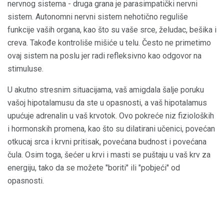
nervnog sistema - druga grana je parasimpatički nervni
sistem. Autonomni nervni sistem nehotično reguliše
funkcije vaših organa, kao što su vaše srce, želudac, bešika i
creva. Takođe kontroliše mišiće u telu. Često ne primetimo
ovaj sistem na poslu jer radi refleksivno kao odgovor na
stimuluse.
U akutno stresnim situacijama, vaš amigdala šalje poruku
vašoj hipotalamusu da ste u opasnosti, a vaš hipotalamus
upućuje adrenalin u vaš krvotok. Ovo pokreće niz fizioloških
i hormonskih promena, kao što su dilatirani učenici, povećan
otkucaj srca i krvni pritisak, povećana budnost i povećana
čula. Osim toga, šećer u krvi i masti se puštaju u vaš krv za
energiju, tako da se možete "boriti" ili "pobjeći" od
opasnosti.