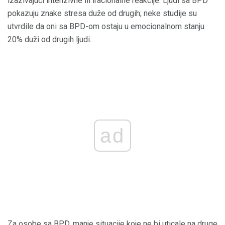
izazivajući intenzivne ili iracionalne reakcije. Ljudi sa BPD
pokazuju znake stresa duže od drugih; neke studije su
utvrdile da oni sa BPD-om ostaju u emocionalnom stanju
20% duži od drugih ljudi.
ad
Za osobe sa BPD, manje situacije koje ne bi uticale na druge