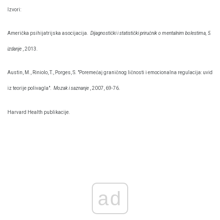
Izvori:
Američka psihijatrijska asocijacija.
Dijagnostički i statistički priručnik o mentalnim bolestima, 5.
izdanje
, 2013.
Austin, M., Riniolo, T., Porges, S. "Poremećaj graničnog ličnosti i emocionalna regulacija: uvid
iz teorije polivagla".
Mozak i saznanje
, 2007, 69-76.
Harvard Health publikacije.
ad