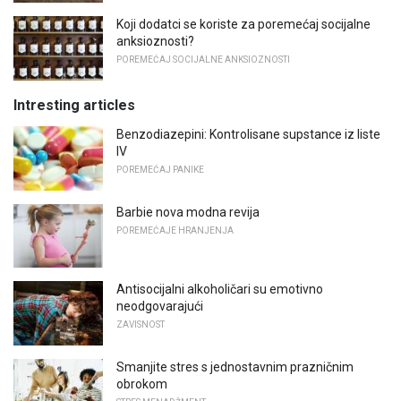
Koji dodatci se koriste za poremećaj socijalne
anksioznosti?
POREMEĆAJ SOCIJALNE ANKSIOZNOSTI
Intresting articles
Benzodiazepini: Kontrolisane supstance iz liste
IV
POREMEĆAJ PANIKE
Barbie nova modna revija
POREMEĆAJE HRANJENJA
Antisocijalni alkoholičari su emotivno
neodgovarajući
ZAVISNOST
Smanjite stres s jednostavnim prazničnim
obrokom