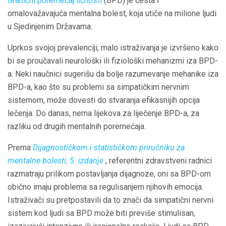
Granični poremećaj ličnosti
(BPD) je česta i
omalovažavajuća mentalna bolest, koja utiče na milione ljudi
u Sjedinjenim Državama.
Uprkos svojoj prevalenciji, malo istraživanja je izvršeno kako
bi se proučavali neurološki ili fiziološki mehanizmi iza BPD-
a. Neki naučnici sugerišu da bolje razumevanje mehanike iza
BPD-a, kao što su problemi sa simpatičkim nervnim
sistemom, može dovesti do stvaranja efikasnijih opcija
lečenja. Do danas, nema lijekova za liječenje BPD-a, za
razliku od drugih mentalnih poremećaja.
Prema
Dijagnostičkom i statističkom priručniku za
mentalne bolesti, 5. izdanje
, referentni zdravstveni radnici
razmatraju prilikom postavljanja dijagnoze, oni sa BPD-om
obično imaju problema sa regulisanjem njihovih emocija.
Istraživači su pretpostavili da to znači da simpatični nervni
sistem kod ljudi sa BPD može biti previše stimulisan,