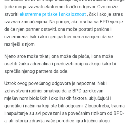
ljude mogu izazvati ekstremni fizički odgovor. Ovo može
stvoriti
ekstremne
pritiske
i anksioznost
, čak i ako je stres
izazvan zamućenjima. Na primjer, ako osoba sa BPD vjeruje
da će njen partner ostaviti, ona može postati panična i
uznemirena, čak i ako njen partner nema namjeru da se
razriješi s njom.
Njeno srce može trkati, ona može da plače, i ona može
osetiti žurku adrenalina i preduzeti osipnu akciju kako bi
sprečila njenog partnera da ode.
Uzrok ovog povećanog odgovora je nepoznat. Neki
zdravstveni radnici smatraju da je BPD uzrokovan
mješavinom bioloških i okolinskih faktora, uključujući i
genetiku i način na koji ste bili odgojeni. Zloupotreba, trauma
i napuštanje su svi povezani sa povećanim rizikom od BPD-
a, ali istorija zdravlja vaše porodice igra ključnu ulogu.