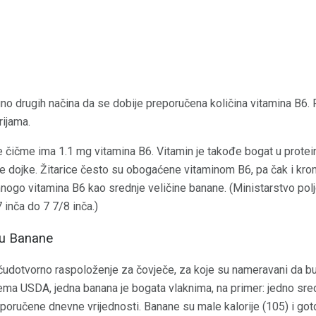
uno drugih načina da se dobije preporučena količina vitamina B6. 
rijama.
e čičme ima 1.1 mg vitamina B6. Vitamin je takođe bogat u protein
će dojke. Žitarice često su obogaćene vitaminom B6, pa čak i kr
nogo vitamina B6 kao srednje veličine banane. (Ministarstvo po
 inča do 7 7/8 inča.)
 u Banane
udotvorno raspoloženje za čovječe, za koje su nameravani da bu
ema USDA, jedna banana je bogata vlaknima, na primer: jedno sre
oručene dnevne vrijednosti. Banane su male kalorije (105) i got