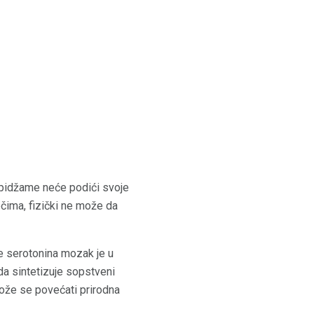
 pidžame neće podići svoje
čima, fizički ne može da
ne serotonina mozak je u
da sintetizuje sopstveni
može se povećati prirodna