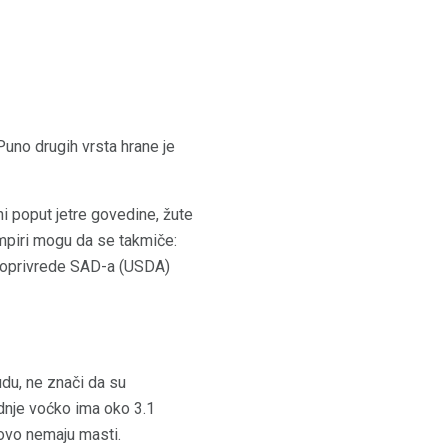
Puno drugih vrsta hrane je
i poput jetre govedine, žute
ompiri mogu da se takmiče:
ljoprivrede SAD-a (USDA)
du, ne znači da su
dnje voćko ima oko 3.1
ovo nemaju masti.