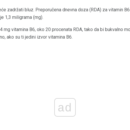
eće zadržati bluz. Preporučena dnevna doza (RDA) za vitamin B6
je 1,3 miligrama (mg).
4 mg vitamina B6, oko 20 procenata RDA, tako da bi bukvalno mor
o, ako su ti jedini izvor vitamina B6.
ad