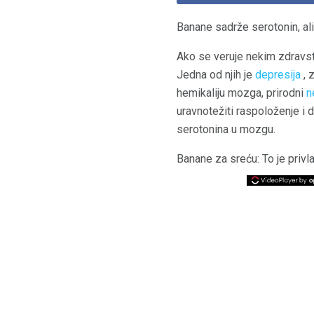
Banane sadrže serotonin, ali 
Ako se veruje nekim zdravs
Jedna od njih je
depresija
, 
hemikaliju mozga, prirodni
n
uravnotežiti raspoloženje i 
serotonina u mozgu.
Banane za sreću: To je privlač