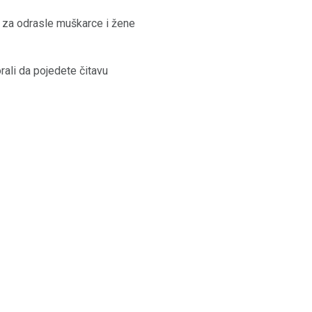
 za odrasle muškarce i žene
ali da pojedete čitavu