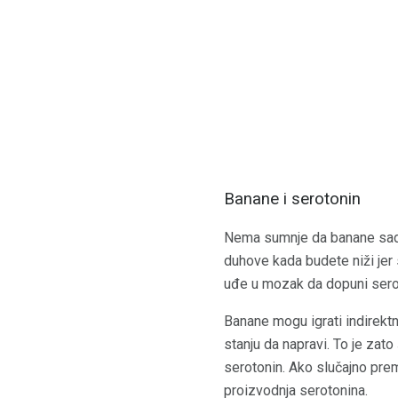
Banane i serotonin
Nema sumnje da banane sadrž
duhove kada budete niži jer
uđe u mozak da dopuni serot
Banane mogu igrati indirekt
stanju da napravi. To je zat
serotonin. Ako slučajno pre
proizvodnja serotonina.