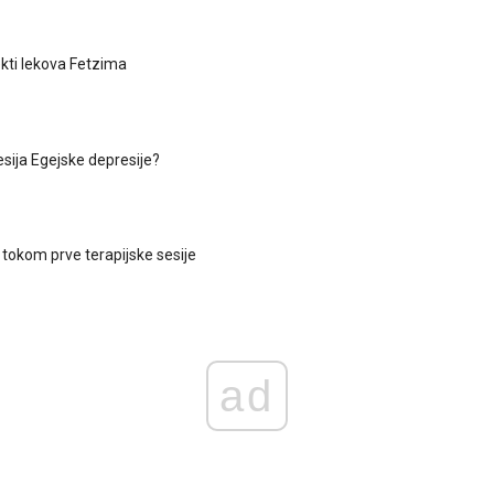
ekti lekova Fetzima
esija Egejske depresije?
 ​​tokom prve terapijske sesije
ad