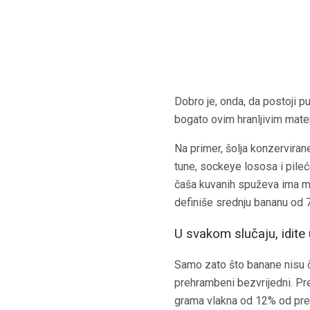
Dobro je, onda, da postoji p
bogato ovim hranljivim mate
Na primer, šolja konzerviran
tune, sockeye lososa i pile
čaša kuvanih spuževa ima m
definiše srednju bananu od 7
U svakom slučaju, idite
Samo zato što banane nisu č
prehrambeni bezvrijedni. Pr
grama vlakna od 12% od prep