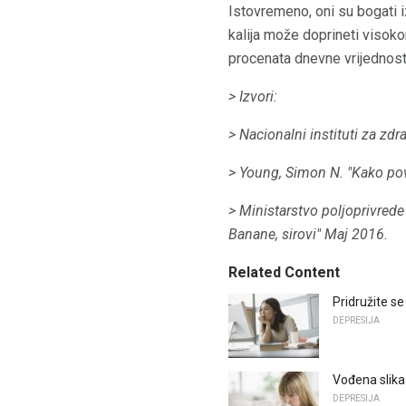
Istovremeno, oni su bogati iz
kalija može doprineti visoko
procenata dnevne vrijednosti
> Izvori:
> Nacionalni instituti za zdra
> Young, Simon N. "Kako po
> Ministarstvo poljoprivrede
Banane, sirovi" Maj 2016.
Related Content
Pridružite s
DEPRESIJA
Vođena slika
DEPRESIJA