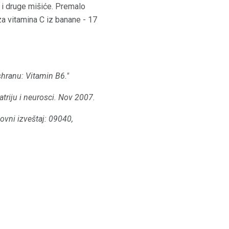
e i druge mišiće. Premalo
za vitamina C iz banane - 17
shranu: Vitamin B6."
triju i neurosci.
Nov 2007.
ovni izveštaj: 09040,