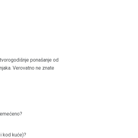
etvorogodišnje ponašanje od
njaka. Verovatno ne znate
poremećeno?
 i kod kuće)?