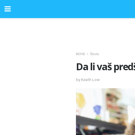
ADHD
Škola
Da li vaš pr
by Keath Low