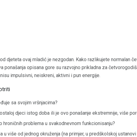
od djeteta ovaj mladić je nezgodan. Kako razlikujete normalan č
 ponašanja opisana gore su razvojno prikladna za četvorogodiš
isu impulsivni, neiskreni, aktivni i pun energije.
triti
đuje sa svojim vršnjacima?
 ostaloj djeci istog doba ili je ovo ponašanje ekstremnije, više 
do hroničnih problema u svakodnevnom funkcionisanju?
a u više od jednog okruženja (na primjer, u predškolskoj ustanovi