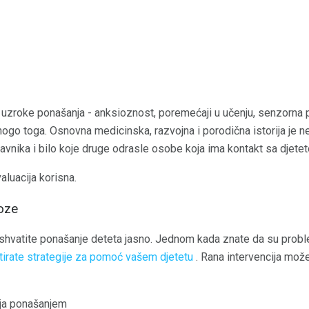
e uzroke ponašanja - anksioznost, poremećaji u učenju, senzorna pi
ogo toga. Osnovna medicinska, razvojna i porodična istorija je n
stavnika i bilo koje druge odrasle osobe koja ima kontakt sa djet
luacija korisna.
noze
 shvatite ponašanje deteta jasno. Jednom kada znate da su prob
irate strategije za pomoć vašem djetetu
. Rana intervencija može
anja ponašanjem