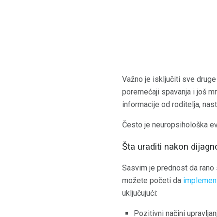
Važno je isključiti sve drug
poremećaji spavanja i još mn
informacije od roditelja, na
Često je neuropsihološka eva
Šta uraditi nakon dijag
Sasvim je prednost da rano
možete početi da
implement
uključujući:
Pozitivni načini upravlj