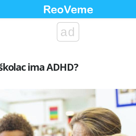
ad
edškolac ima ADHD?