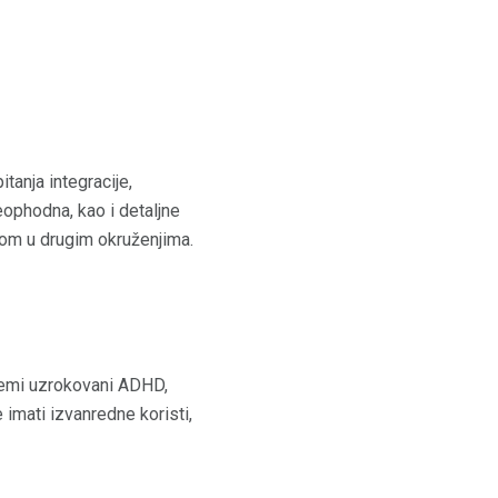
tanja integracije,
eophodna, kao i detaljne
etom u drugim okruženjima.
lemi uzrokovani ADHD,
 imati izvanredne koristi,