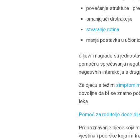
povećanje strukture i pre
smanjujući distrakcije
stvaranje rutina
manja postavka u učionic
ciljevi i nagrade su jednost
pomoći u sprečavanju negati
negativnih interakcija s drug
Za djecu s težim
simptomi
dovoljne da bi se znatno pob
leka.
Pomoć za roditelje dece di
Prepoznavanje djece koja mo
vještina i podrške koja im t