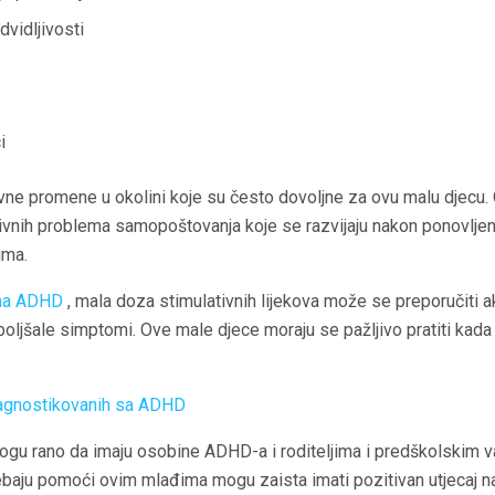
dvidljivosti
i
avne promene u okolini koje su često dovoljne za ovu malu djecu.
vnih problema samopoštovanja koje se razvijaju nakon ponovljenih
ima.
ma ADHD
, mala doza stimulativnih lijekova može se preporučiti a
oljšale simptomi. Ove male djece moraju se pažljivo pratiti kada s
jagnostikovanih sa ADHD
gu rano da imaju osobine ADHD-a i roditeljima i predškolskim v
rebaju pomoći ovim mlađima mogu zaista imati pozitivan utjecaj na