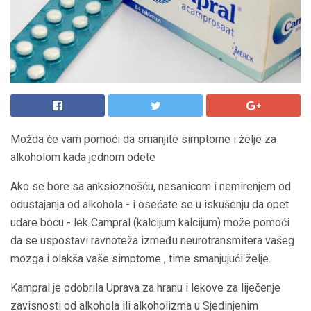
Možda će vam pomoći da smanjite simptome i želje za
alkoholom kada jednom odete
Ako se bore sa anksioznošću, nesanicom i nemirenjem od
odustajanja od alkohola - i osećate se u iskušenju da opet
udare bocu - lek Campral (kalcijum kalcijum) može pomoći
da se uspostavi ravnoteža između neurotransmitera vašeg
mozga i olakša vaše simptome , time smanjujući želje.
Kampral je odobrila Uprava za hranu i lekove za liječenje
zavisnosti od alkohola ili alkoholizma u Sjedinjenim