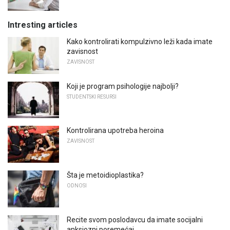
Intresting articles
Kako kontrolirati kompulzivno leži kada imate
zavisnost
ZAVISNOST
Koji je program psihologije najbolji?
STUDENTSKI RESURSI
Kontrolirana upotreba heroina
ZAVISNOST
Šta je metoidioplastika?
ODNOSI
Recite svom poslodavcu da imate socijalni
anksiozni poremećaj