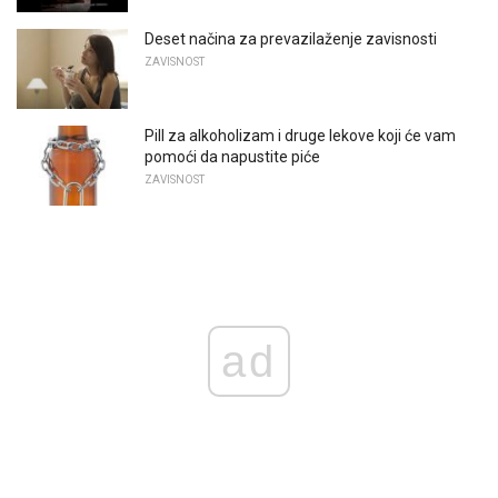
Deset načina za prevazilaženje zavisnosti
ZAVISNOST
Pill za alkoholizam i druge lekove koji će vam
pomoći da napustite piće
ZAVISNOST
ad