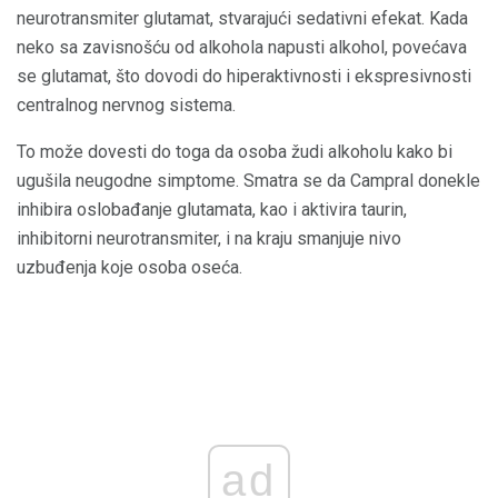
neurotransmiter glutamat, stvarajući sedativni efekat. Kada
neko sa zavisnošću od alkohola napusti alkohol, povećava
se glutamat, što dovodi do hiperaktivnosti i ekspresivnosti
centralnog nervnog sistema.
To može dovesti do toga da osoba žudi alkoholu kako bi
ugušila neugodne simptome. Smatra se da Campral donekle
inhibira oslobađanje glutamata, kao i aktivira taurin,
inhibitorni neurotransmiter, i na kraju smanjuje nivo
uzbuđenja koje osoba oseća.
ad