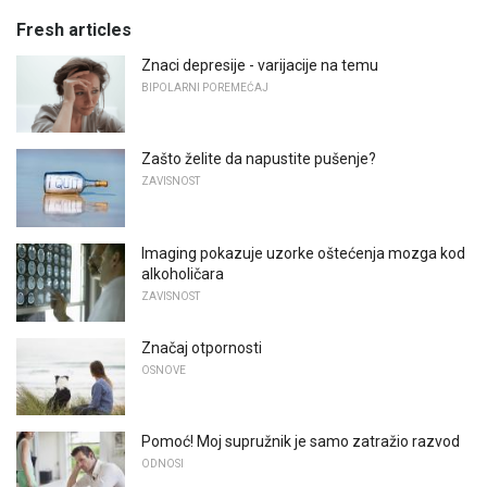
Fresh articles
Znaci depresije - varijacije na temu
BIPOLARNI POREMEĆAJ
Zašto želite da napustite pušenje?
ZAVISNOST
Imaging pokazuje uzorke oštećenja mozga kod
alkoholičara
ZAVISNOST
Značaj otpornosti
OSNOVE
Pomoć! Moj supružnik je samo zatražio razvod
ODNOSI