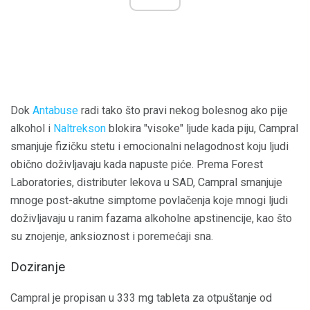
Dok
Antabuse
radi tako što pravi nekog bolesnog ako pije
alkohol i
Naltrekson
blokira "visoke" ljude kada piju, Campral
smanjuje fizičku stetu i emocionalni nelagodnost koju ljudi
obično doživljavaju kada napuste piće. Prema Forest
Laboratories, distributer lekova u SAD, Campral smanjuje
mnoge post-akutne simptome povlačenja koje mnogi ljudi
doživljavaju u ranim fazama alkoholne apstinencije, kao što
su znojenje, anksioznost i poremećaji sna.
Doziranje
Campral je propisan u 333 mg tableta za otpuštanje od