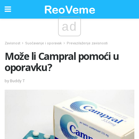
ad
Zavisnost
Suočavanje i oporavak
Prevazilaženje zavisnosti
Može li Campral pomoći u
oporavku?
by Buddy T