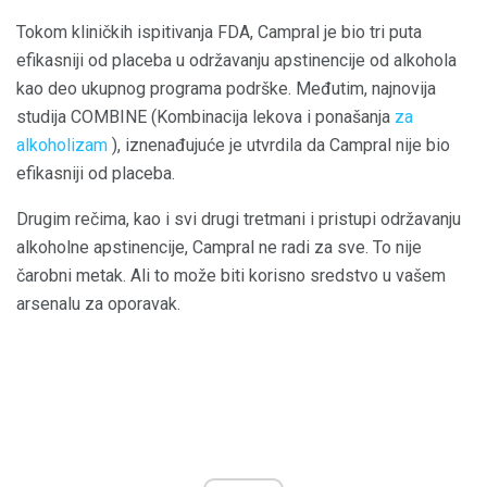
Tokom kliničkih ispitivanja FDA, Campral je bio tri puta
efikasniji od placeba u održavanju apstinencije od alkohola
kao deo ukupnog programa podrške. Međutim, najnovija
studija COMBINE (Kombinacija lekova i ponašanja
za
alkoholizam
), iznenađujuće je utvrdila da Campral nije bio
efikasniji od placeba.
Drugim rečima, kao i svi drugi tretmani i pristupi održavanju
alkoholne apstinencije, Campral ne radi za sve. To nije
čarobni metak. Ali to može biti korisno sredstvo u vašem
arsenalu za oporavak.