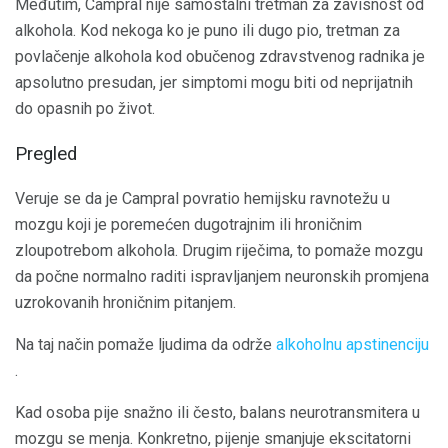
Međutim, Campral nije samostalni tretman za zavisnost od
alkohola. Kod nekoga ko je puno ili dugo pio, tretman za
povlačenje alkohola kod obučenog zdravstvenog radnika je
apsolutno presudan, jer simptomi mogu biti od neprijatnih
do opasnih po život.
Pregled
Veruje se da je Campral povratio hemijsku ravnotežu u
mozgu koji je poremećen dugotrajnim ili hroničnim
zloupotrebom alkohola. Drugim riječima, to pomaže mozgu
da počne normalno raditi ispravljanjem neuronskih promjena
uzrokovanih hroničnim pitanjem.
Na taj način pomaže ljudima da održe
alkoholnu apstinenciju
.
Kad osoba pije snažno ili često, balans neurotransmitera u
mozgu se menja. Konkretno, pijenje smanjuje ekscitatorni