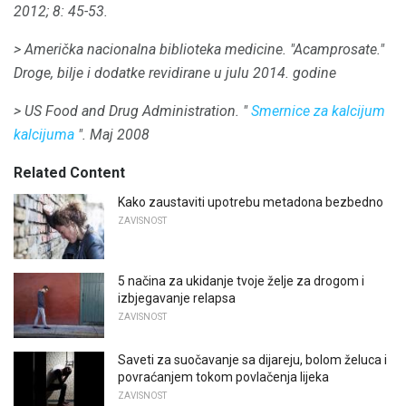
2012;
8: 45-53.
> Američka nacionalna biblioteka medicine.
"Acamprosate."
Droge, bilje i dodatke
revidirane u julu 2014. godine
> US Food and Drug Administration.
"
Smernice za kalcijum
kalcijuma
".
Maj 2008
Related Content
Kako zaustaviti upotrebu metadona bezbedno
ZAVISNOST
5 načina za ukidanje tvoje želje za drogom i
izbjegavanje relapsa
ZAVISNOST
Saveti za suočavanje sa dijareju, bolom želuca i
povraćanjem tokom povlačenja lijeka
ZAVISNOST