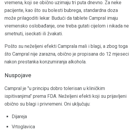
vremena, koji se obično uzimaju tri puta dnevno. Za neke
pacijente, kao što su bolesti bubrega, standardna doza
može prilagoditi lekar. Budući da tablete Campral imaju
vremensko oslobađanje, one treba gutati cijelom i nikada ne
smetnuti, iseckati ili žvakati.
Pošto su neželjeni efekti Camprala mali i blagi, a zbog toga
što Campral nije zarazna, obično je propisana do 12 mjeseci
nakon prestanka konzumiranja alkohola.
Nuspojave
Campral je "u principu dobro tolerisan u kliničkim
ispitivanjima" prema FDA. Neželjeni efekti koji su prijavljeni
obično su blagi i privremeni. Oni uključuju:
Dijareja
Vrtoglavica