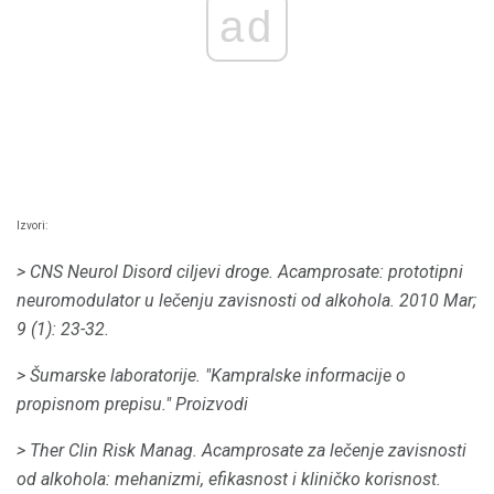
ad
Izvori:
> CNS Neurol Disord ciljevi droge.
Acamprosate: prototipni
neuromodulator u lečenju zavisnosti od alkohola.
2010 Mar;
9 (1): 23-32.
> Šumarske laboratorije.
"Kampralske informacije o
propisnom prepisu."
Proizvodi
> Ther Clin Risk Manag.
Acamprosate za lečenje zavisnosti
od alkohola: mehanizmi, efikasnost i kliničko korisnost.