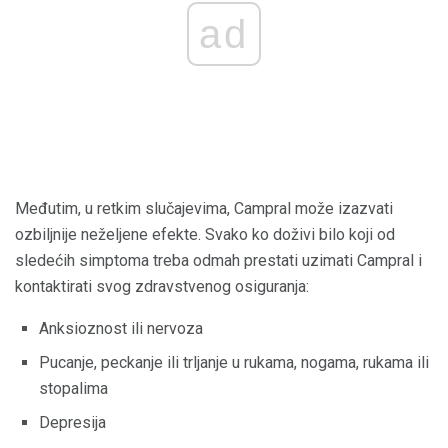
ad
Međutim, u retkim slučajevima, Campral može izazvati
ozbiljnije neželjene efekte. Svako ko doživi bilo koji od
sledećih simptoma treba odmah prestati uzimati Campral i
kontaktirati svog zdravstvenog osiguranja:
Anksioznost ili nervoza
Pucanje, peckanje ili trljanje u rukama, nogama, rukama ili
stopalima
Depresija