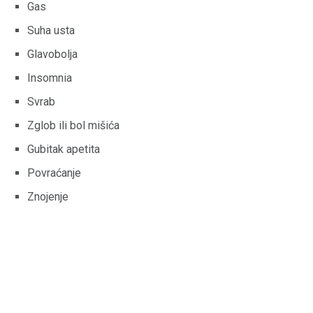
Gas
Suha usta
Glavobolja
Insomnia
Svrab
Zglob ili bol mišića
Gubitak apetita
Povraćanje
Znojenje