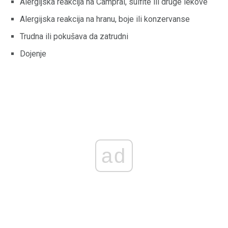
Alergijska reakcija na Campral, sulfite ili druge lekove
Alergijska reakcija na hranu, boje ili konzervanse
Trudna ili pokušava da zatrudni
Dojenje
ad