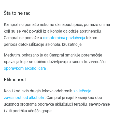
Šta to ne radi
Kampral ne pomaže nekome da napusti piće; pomaže onima
koji su se već povukli iz alkohola da održe apstinenciju.
Campral ne pomaže u
simptomima povlačenja
tokom
perioda detoksifikacije alkohola. Izuzetno je
Međutim, pokazano je da Campral smanjuje poremećaje
spavanja koje se obično doživljavaju u ranom trezvenošću
oporavkom alkoholičara
.
Efikasnost
Kao i kod svih drugih lekova odobrenih
za lečenje
zavisnosti od alkohola
, Campral je najefikasniji kao deo
ukupnog programa oporavka uključujući terapiju, savetovanje
i / ili podršku učešća grupe.