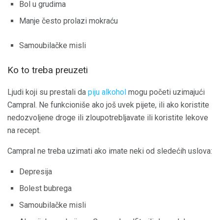
Bol u grudima
Manje često prolazi mokraću
Samoubilačke misli
Ko to treba preuzeti
Ljudi koji su prestali da
piju alkohol
mogu početi uzimajući
Campral. Ne funkcioniše ako još uvek pijete, ili ako koristite
nedozvoljene droge ili zloupotrebljavate ili koristite lekove
na recept.
Campral ne treba uzimati ako imate neki od sledećih uslova:
Depresija
Bolest bubrega
Samoubilačke misli