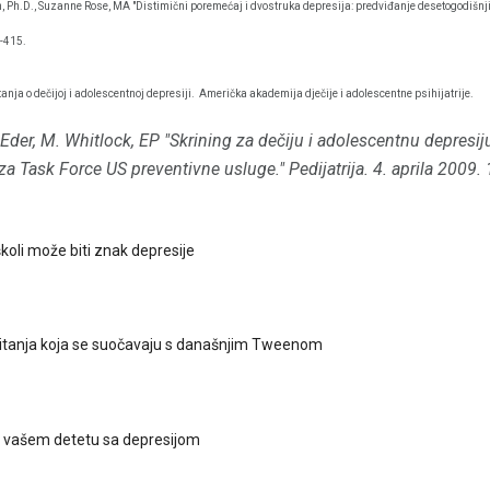
n, Ph.D., Suzanne Rose, MA "Distimični poremećaj i dvostruka depresija: predviđanje desetogodišnji
8-415.
anja o dečijoj i adolescentnoj depresiji.
Američka akademija dječije i adolescentne psihijatrije.
Eder, M. Whitlock, EP "Skrining za dečiju i adolescentnu depresiju
za Task Force US preventivne usluge."
Pedijatrija.
4. aprila 2009.
 školi može biti znak depresije
itanja koja se suočavaju s današnjim Tweenom
 vašem detetu sa depresijom