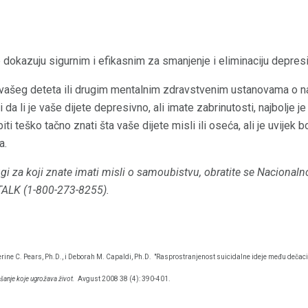
dokazuju sigurnim i efikasnim za smanjenje i eliminaciju depresi
vašeg deteta ili drugim mentalnim zdravstvenim ustanovama o naj
i da li je vaše dijete depresivno, ali imate zabrinutosti, najbolje j
 teško tačno znati šta vaše dijete misli ili oseća, ali je uvijek bo
a.
ugi za koji znate imati misli o samoubistvu, obratite se Nacionaln
TALK (1-800-273-8255).
erine C. Pears, Ph.D., i Deborah M. Capaldi, Ph.D.
"Rasprostranjenost suicidalne ideje među dečac
anje koje ugrožava život.
Avgust 2008 38 (4): 390-401.