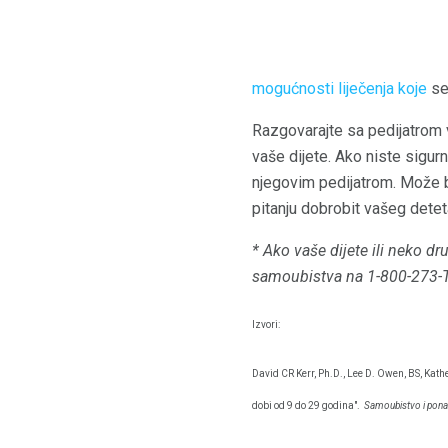
mogućnosti liječenja koje
se 
Razgovarajte sa pedijatrom 
vaše dijete. Ako niste sigurn
njegovim pedijatrom. Može biti
pitanju dobrobit vašeg detet
* Ako vaše dijete ili neko dr
samoubistva na 1-800-273-
Izvori:
David CR Kerr, Ph.D., Lee D. Owen, BS, Kath
dobi od 9 do 29 godina".
Samoubistvo i ponaš