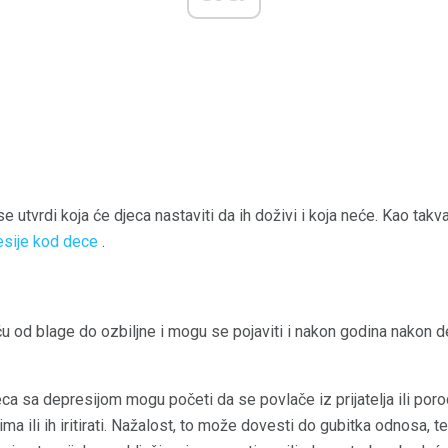
 utvrdi koja će djeca nastaviti da ih doživi i koja neće. Kao takva,
sije kod dece
.
u od blage do ozbiljne i mogu se pojaviti i nakon godina nakon 
a sa depresijom mogu početi da se povlače iz prijatelja ili poro
ima ili ih iritirati. Nažalost, to može dovesti do gubitka odnosa, t