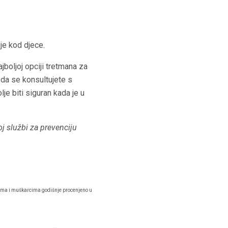
je kod djece.
boljoj opciji tretmana za
e da se konsultujete s
lje biti siguran kada je u
oj službi za prevenciju
ima i muškarcima godišnje procenjeno u