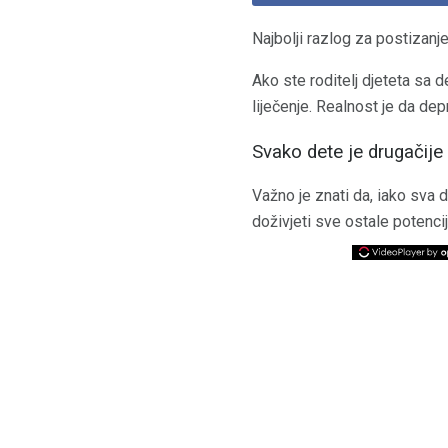
Najbolji razlog za postizan
Ako ste roditelj djeteta sa 
liječenje. Realnost je da de
Svako dete je drugačije
Važno je znati da, iako sva
doživjeti sve ostale potenci