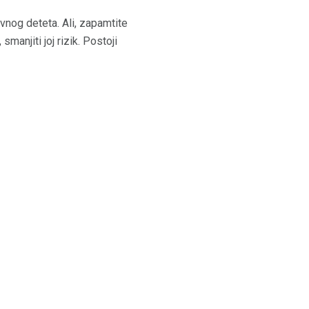
ivnog deteta. Ali, zapamtite
manjiti joj rizik. Postoji