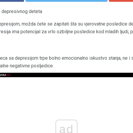
je depresivnog deteta
depresijom, možda ćete se zapitati šta su vjerovatne posledice de
presija ima potencijal za vrlo ozbiljne posledice kod mladih ljudi
 deca sa depresijom trpe bolno emocionalno iskustvo stanja, ne i
jalne negativne posljedice.
ad