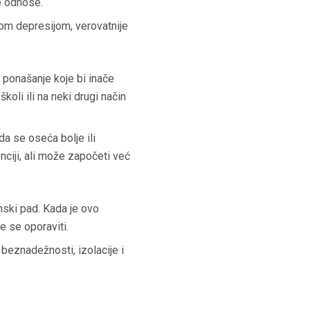
e odnose.
om depresijom, verovatnije
u ponašanje koje bi inače
koli ili na neki drugi način
a se oseća bolje ili
ciji, ali može započeti već
ski pad. Kada je ovo
e se oporaviti.
beznadežnosti, izolacije i