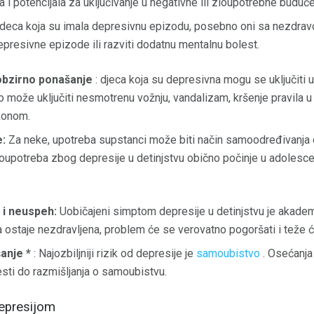
 i potencijala za uključivanje u negativne ili zloupotrebne buduć
deca koja su imala depresivnu epizodu, posebno oni sa nezdrav
epresivne epizode ili razviti dodatnu mentalnu bolest.
obzirno ponašanje
: djeca koja su depresivna mogu se uključiti 
o može uključiti nesmotrenu vožnju, vandalizam, kršenje pravila u š
konom.
:
Za neke, upotreba supstanci može biti način samoodređivanja d
oupotreba zbog depresije u detinjstvu obično počinje u adolescen
i neuspeh:
Uobičajeni simptom depresije u detinjstvu je akadem
a ostaje nezdravljena, problem će se verovatno pogoršati i teže ć
šanje *
: Najozbiljniji rizik od depresije je
samoubistvo
. Osećanja 
ti do razmišljanja o samoubistvu.
epresijom