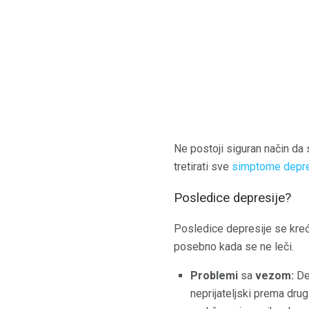
Ne postoji siguran način da se
tretirati sve
simptome depre
Posledice depresije?
Posledice depresije se kreć
posebno kada se ne leči.
Problemi
sa
vezom:
Dec
neprijateljski prema drug