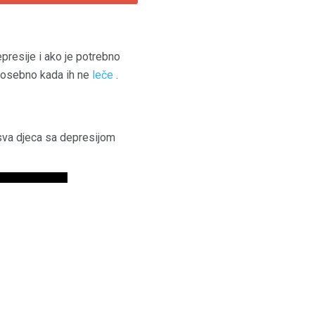
presije i ako je potrebno
, posebno kada ih ne
leče
.
 sva djeca sa depresijom