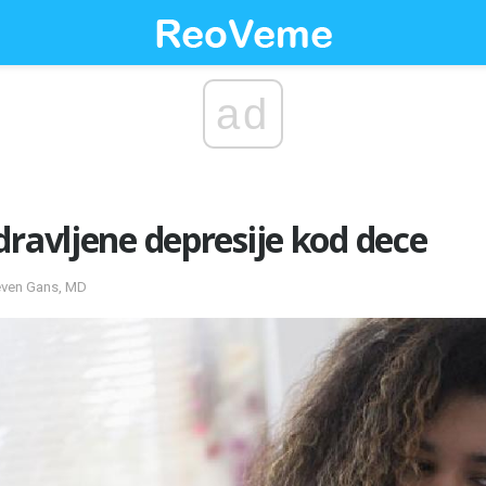
ad
dravljene depresije kod dece
teven Gans, MD