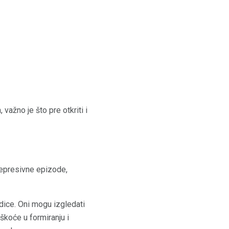
 važno je što pre otkriti i
depresivne epizode,
dice. Oni mogu izgledati
eškoće u formiranju i