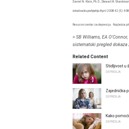
Daniel N. Klein, Ph.D., Stewart A. Shankma
istraživačku psihijatriju
April 2008 42 (5): 40
Resursni centar za depresiju.
Najčešća pit
> SB Williams, EA O'Connor, 
sistematski pregled dokaza 
Related Content
Stidljivost u
DEPRESIJA
Zajednička p
DEPRESIJA
Kako pomoći
DEPRESIJA