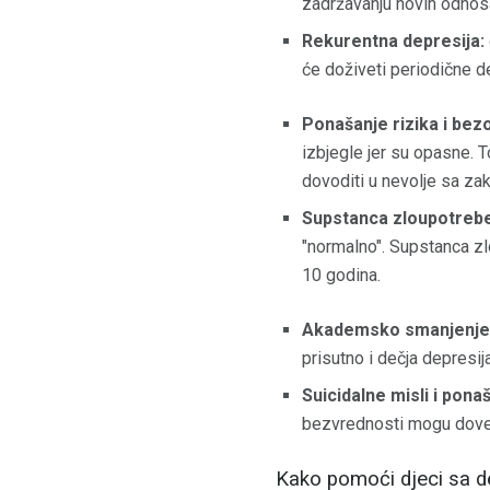
zadržavanju novih odnosa
Rekurentna depresija:
će doživeti periodične d
Ponašanje rizika i bez
izbjegle jer su opasne. T
dovoditi u nevolje sa za
Supstanca zloupotrebe
"normalno". Supstanca zl
10 godina.
Akademsko smanjenje 
prisutno i dečja depresij
Suicidalne misli i pona
bezvrednosti mogu doves
Kako pomoći djeci sa d