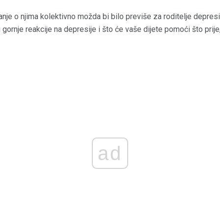
itanje o njima kolektivno možda bi bilo previše za roditelje depres
ornje reakcije na depresije i što će vaše dijete pomoći što prije, s
ad