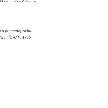
h kurseva i rezultata".
Časopis za
 u primarnoj zaštiti:
 123 (4): e716-e735.