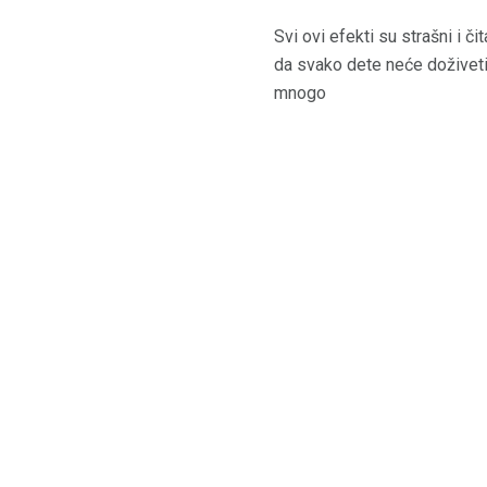
Svi ovi efekti su strašni i č
da svako dete neće doživeti g
mnogo