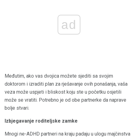
ad
Međutim, ako vas dvojica možete sjediti sa svojim
doktorom i izraditi plan za rješavanje ovih ponašanja, vaša
veza može uspjeti i bliskost koju ste u početku osjetili
može se vratiti. Potrebno je od obe partnerke da naprave
bolje stvari.
Izbjegavanje roditeljske zamke
Mnogi ne-ADHD partneri na kraju padaju u ulogu majčinstva