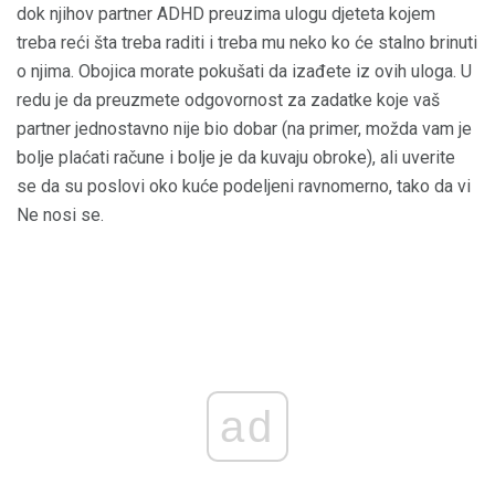
dok njihov partner ADHD preuzima ulogu djeteta kojem
treba reći šta treba raditi i treba mu neko ko će stalno brinuti
o njima. Obojica morate pokušati da izađete iz ovih uloga. U
redu je da preuzmete odgovornost za zadatke koje vaš
partner jednostavno nije bio dobar (na primer, možda vam je
bolje plaćati račune i bolje je da kuvaju obroke), ali uverite
se da su poslovi oko kuće podeljeni ravnomerno, tako da vi
Ne nosi se.
ad