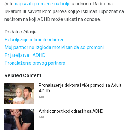
ćete
napraviti promjene na bolje
u odnosu. Radite sa
lekarom ili savetnikom parova koji je iskusan i upoznat sa
načinom na koji ADHD može uticati na odnose.
Dodatno čitanje:
Poboljšanje intimnih odnosa
Moj partner ne izgleda motivisan da se promeni
Prijateljstva i ADHD
Pronalaženje pravog partnera
Related Content
Pronalaženje doktora i više pomoći za Adult
ADHD
ADHD
Anksioznost kod odraslih sa ADHD
ADHD