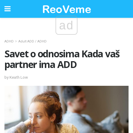
ad
ADHD
Adult ADD / ADHD
Savet o odnosima Kada vaš
partner ima ADD
by Keath Low