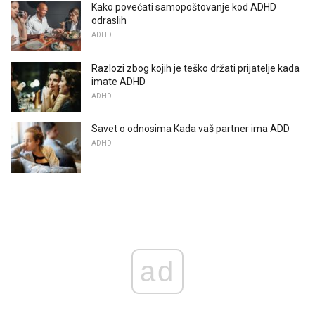
Kako povećati samopoštovanje kod ADHD
odraslih
ADHD
Razlozi zbog kojih je teško držati prijatelje kada
imate ADHD
ADHD
Savet o odnosima Kada vaš partner ima ADD
ADHD
ad