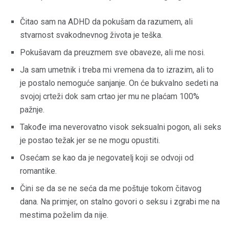
Čitao sam na ADHD da pokušam da razumem, ali
stvarnost svakodnevnog života je teška.
Pokušavam da preuzmem sve obaveze, ali me nosi.
Ja sam umetnik i treba mi vremena da to izrazim, ali to
je postalo nemoguće sanjanje. On će bukvalno sedeti na
svojoj crteži dok sam crtao jer mu ne plaćam 100%
pažnje.
Takođe ima neverovatno visok seksualni pogon, ali seks
je postao težak jer se ne mogu opustiti.
Osećam se kao da je negovatelj koji se odvoji od
romantike.
Čini se da se ne seća da me poštuje tokom čitavog
dana. Na primjer, on stalno govori o seksu i zgrabi me na
mestima poželim da nije.