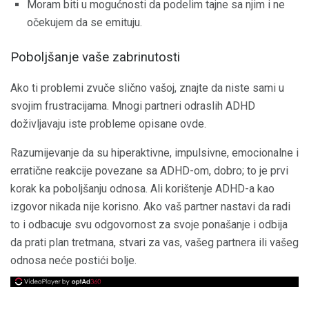
Moram biti u mogućnosti da podelim tajne sa njim i ne
očekujem da se emituju.
Poboljšanje vaše zabrinutosti
Ako ti problemi zvuče slično vašoj, znajte da niste sami u
svojim frustracijama. Mnogi partneri odraslih ADHD
doživljavaju iste probleme opisane ovde.
Razumijevanje da su hiperaktivne, impulsivne, emocionalne i
erratične reakcije povezane sa ADHD-om, dobro; to je prvi
korak ka poboljšanju odnosa. Ali korištenje ADHD-a kao
izgovor nikada nije korisno. Ako vaš partner nastavi da radi
to i odbacuje svu odgovornost za svoje ponašanje i odbija
da prati plan tretmana, stvari za vas, vašeg partnera ili vašeg
odnosa neće postići bolje.