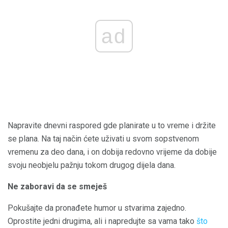
ad
Napravite dnevni raspored gde planirate u to vreme i držite
se plana. Na taj način ćete uživati ​​u svom sopstvenom
vremenu za deo dana, i on dobija redovno vrijeme da dobije
svoju neobjelu pažnju tokom drugog dijela dana.
Ne zaboravi da se smeješ
Pokušajte da pronađete humor u stvarima zajedno.
Oprostite jedni drugima, ali i napredujte sa vama tako
što