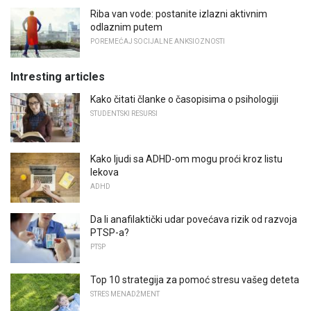
Riba van vode: postanite izlazni aktivnim
odlaznim putem
POREMEĆAJ SOCIJALNE ANKSIOZNOSTI
Intresting articles
Kako čitati članke o časopisima o psihologiji
STUDENTSKI RESURSI
Kako ljudi sa ADHD-om mogu proći kroz listu
lekova
ADHD
Da li anafilaktički udar povećava rizik od razvoja
PTSP-a?
PTSP
Top 10 strategija za pomoć stresu vašeg deteta
STRES MENADŽMENT