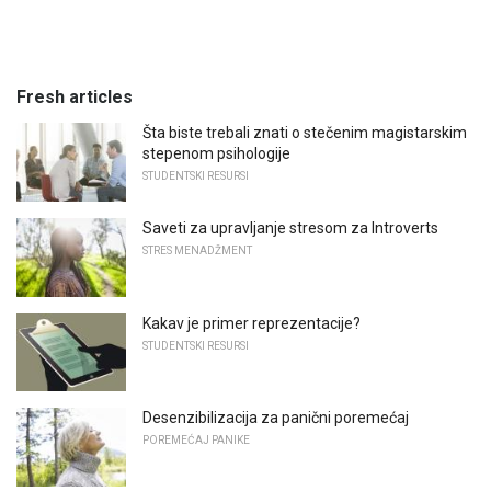
Fresh articles
Šta biste trebali znati o stečenim magistarskim
stepenom psihologije
STUDENTSKI RESURSI
Saveti za upravljanje stresom za Introverts
STRES MENADŽMENT
Kakav je primer reprezentacije?
STUDENTSKI RESURSI
Desenzibilizacija za panični poremećaj
POREMEĆAJ PANIKE