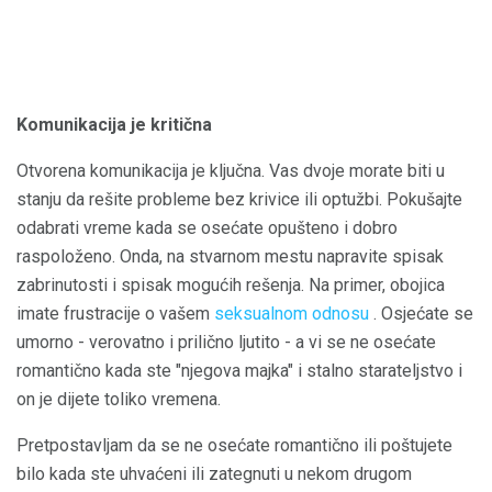
Komunikacija je kritična
Otvorena komunikacija je ključna. Vas dvoje morate biti u
stanju da rešite probleme bez krivice ili optužbi. Pokušajte
odabrati vreme kada se osećate opušteno i dobro
raspoloženo. Onda, na stvarnom mestu napravite spisak
zabrinutosti i spisak mogućih rešenja. Na primer, obojica
imate frustracije o vašem
seksualnom odnosu
. Osjećate se
umorno - verovatno i prilično ljutito - a vi se ne osećate
romantično kada ste "njegova majka" i stalno starateljstvo i
on je dijete toliko vremena.
Pretpostavljam da se ne osećate romantično ili poštujete
bilo kada ste uhvaćeni ili zategnuti u nekom drugom