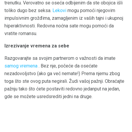
trenutku. Verovatno se oseća odbijenim da ste obojica išli
toliko dugo bez seksa.
Lekovi
mogu pomoći njegovim
impulsivnim grožđima, zamagljenim iz vaših tajni i ukupnoj
hiperaktivnosti. Redovna noćna sate mogu pomoći da
vratite romansu.
Izrezivanje vremena za sebe
Razgovarajte sa svojim partnerom o važnosti da imate
samog vremena
. Bez nje, počeće da osećate
nezadovoljstvo (ako ga već nemate!) Prema njemu zbog
toga što ste ovog puta negirali. Žudi vašoj pažnji. Obraćajte
pažnju tako što ćete postaviti redovno jedanput na jedan,
gde se možete usredsrediti jedni na druge.