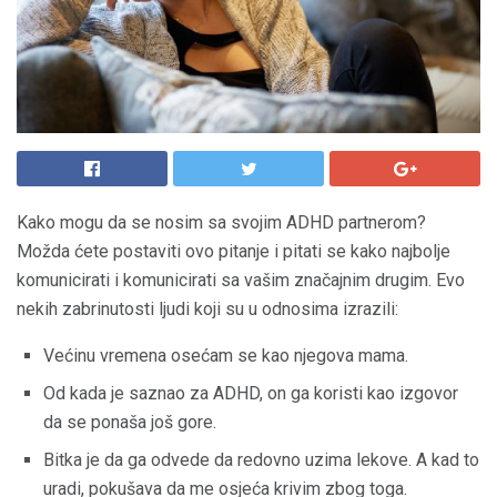
Kako mogu da se nosim sa svojim ADHD partnerom?
Možda ćete postaviti ovo pitanje i pitati se kako najbolje
komunicirati i komunicirati sa vašim značajnim drugim. Evo
nekih zabrinutosti ljudi koji su u odnosima izrazili:
Većinu vremena osećam se kao njegova mama.
Od kada je saznao za ADHD, on ga koristi kao izgovor
da se ponaša još gore.
Bitka je da ga odvede da redovno uzima lekove. A kad to
uradi, pokušava da me osjeća krivim zbog toga.