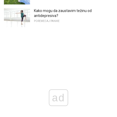
Kako mogu da zaustavim težinu od
antidepresiva?
POREMEĆAJ PANIKE
ad