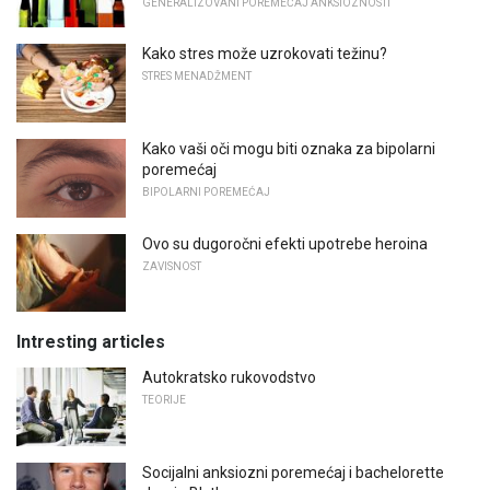
GENERALIZOVANI POREMEĆAJ ANKSIOZNOSTI
Kako stres može uzrokovati težinu?
STRES MENADŽMENT
Kako vaši oči mogu biti oznaka za bipolarni
poremećaj
BIPOLARNI POREMEĆAJ
Ovo su dugoročni efekti upotrebe heroina
ZAVISNOST
Intresting articles
Autokratsko rukovodstvo
TEORIJE
Socijalni anksiozni poremećaj i bachelorette