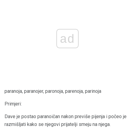
ad
paranoja, paranojer, paronoja, parenoja, parinoja
Primjeri:
Dave je postao paranoičan nakon previše pijenja i počeo je
razmišljati kako se njegovi prijatelji smeju na njega.