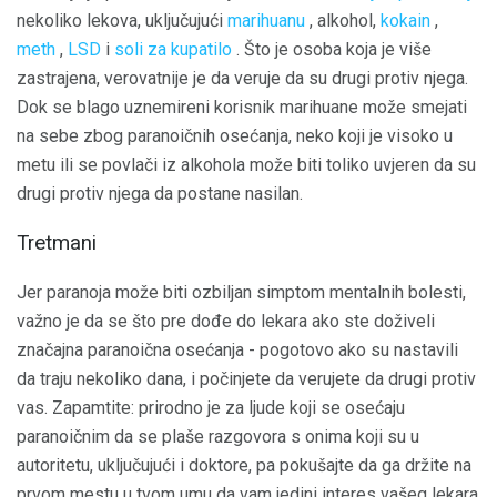
nekoliko lekova, uključujući
marihuanu
, alkohol,
kokain
,
meth
,
LSD
i
soli za kupatilo
. Što je osoba koja je više
zastrajena, verovatnije je da veruje da su drugi protiv njega.
Dok se blago uznemireni korisnik marihuane može smejati
na sebe zbog paranoičnih osećanja, neko koji je visoko u
metu ili se povlači iz alkohola može biti toliko uvjeren da su
drugi protiv njega da postane nasilan.
Tretmani
Jer paranoja može biti ozbiljan simptom mentalnih bolesti,
važno je da se što pre dođe do lekara ako ste doživeli
značajna paranoična osećanja - pogotovo ako su nastavili
da traju nekoliko dana, i počinjete da verujete da drugi protiv
vas. Zapamtite: prirodno je za ljude koji se osećaju
paranoičnim da se plaše razgovora s onima koji su u
autoritetu, uključujući i doktore, pa pokušajte da ga držite na
prvom mestu u tvom umu da vam jedini interes vašeg lekara