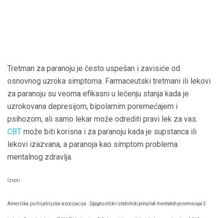
Tretman za paranoju je često uspešan i zavisiće od
osnovnog uzroka simptoma. Farmaceutski tretmani ili lekovi
za paranoju su veoma efikasni u lečenju stanja kada je
uzrokovana depresijom, bipolarnim poremećajem i
psihozom, ali samo lekar može odrediti pravi lek za vas.
CBT
može biti korisna i za paranoju kada je supstanca ili
lekovi izazvana, a paranoja kao simptom problema
mentalnog zdravlja.
Izvori
Američka psihijatrijska asocijacija.
Dijagnostički i statistički priručnik mentalnih poremećaja 5.