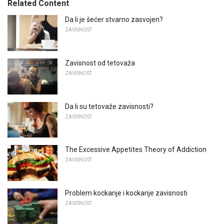
Related Content
Da li je šećer stvarno zasvojen?
ZAVISNOST
Zavisnost od tetovaža
ZAVISNOST
Da li su tetovaže zavisnosti?
ZAVISNOST
The Excessive Appetites Theory of Addiction
ZAVISNOST
Problem kockanje i kockanje zavisnosti
ZAVISNOST