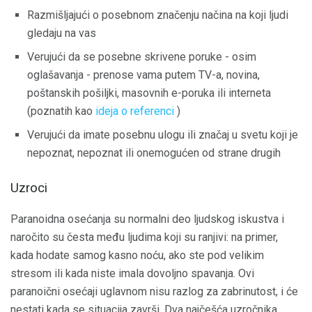
Razmišljajući o posebnom značenju načina na koji ljudi
gledaju na vas
Verujući da se posebne skrivene poruke - osim
oglašavanja - prenose vama putem TV-a, novina,
poštanskih pošiljki, masovnih e-poruka ili interneta
(poznatih kao
ideja o referenci
)
Verujući da imate posebnu ulogu ili značaj u svetu koji je
nepoznat, nepoznat ili onemogućen od strane drugih
Uzroci
Paranoidna osećanja su normalni deo ljudskog iskustva i
naročito su česta među ljudima koji su ranjivi: na primer,
kada hodate samog kasno noću, ako ste pod velikim
stresom ili kada niste imala dovoljno spavanja. Ovi
paranoični osećaji uglavnom nisu razlog za zabrinutost, i će
nestati kada se situacija završi. Dva najčešća uzročnika