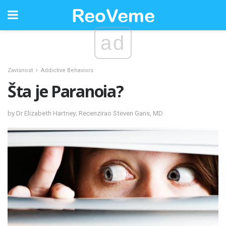
ad
Zavisnost
Addictive Behaviors
Šta je Paranoia?
by Dr Elizabeth Hartney; Recenzirao Steven Gans, MD