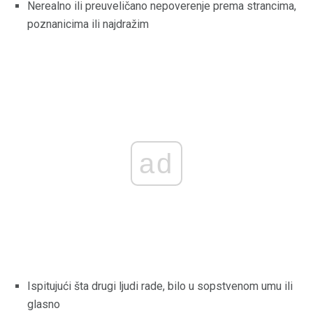
Nerealno ili preuveličano nepoverenje prema strancima,
poznanicima ili najdražim
ad
Ispitujući šta drugi ljudi rade, bilo u sopstvenom umu ili
glasno