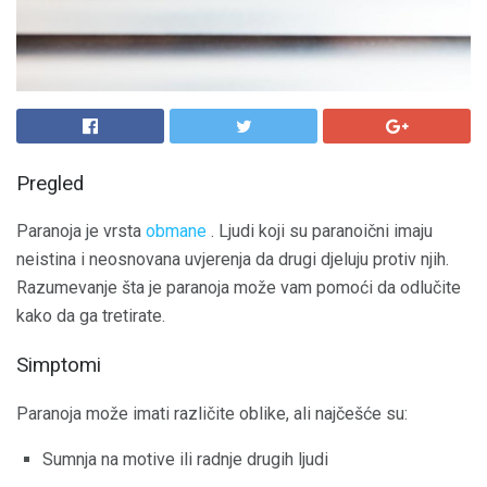
Pregled
Paranoja je vrsta
obmane
. Ljudi koji su paranoični imaju
neistina i neosnovana uvjerenja da drugi djeluju protiv njih.
Razumevanje šta je paranoja može vam pomoći da odlučite
kako da ga tretirate.
Simptomi
Paranoja može imati različite oblike, ali najčešće su:
Sumnja na motive ili radnje drugih ljudi