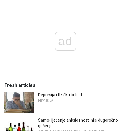
ad
Fresh articles
Depresija i fizička bolest
DEPRESIJA
Samo-liječenje anksioznost: nije dugoročno
rješenje