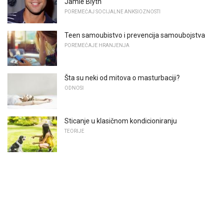
Jamie Blyth
POREMEĆAJ SOCIJALNE ANKSIOZNOSTI
Teen samoubistvo i prevencija samoubojstva
POREMEĆAJE HRANJENJA
Šta su neki od mitova o masturbaciji?
ODNOSI
Sticanje u klasičnom kondicioniranju
TEORIJE