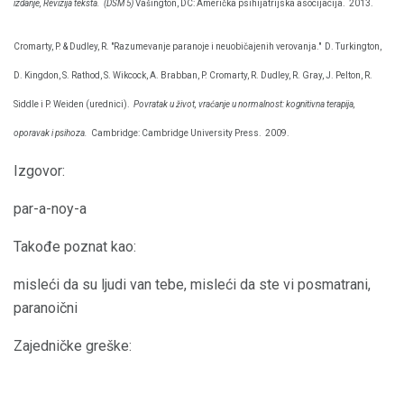
izdanje, Revizija teksta.
(DSM 5)
Vašington, DC: Američka psihijatrijska asocijacija.
2013.
Cromarty, P. & Dudley, R. "Razumevanje paranoje i neuobičajenih verovanja."
D. Turkington,
D. Kingdon, S. Rathod, S. Wikcock, A. Brabban, P. Cromarty, R. Dudley, R. Gray, J. Pelton, R.
Siddle i P. Weiden (urednici).
Povratak u život, vraćanje u normalnost: kognitivna terapija,
oporavak i psihoza.
Cambridge: Cambridge University Press.
2009.
Izgovor:
par-a-noy-a
Takođe poznat kao:
misleći da su ljudi van tebe, misleći da ste vi posmatrani,
paranoični
Zajedničke greške: