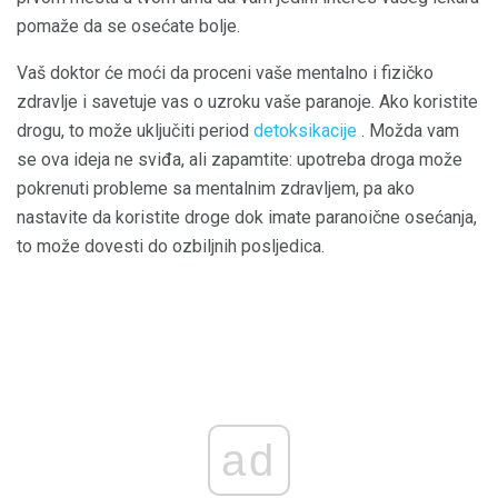
pomaže da se osećate bolje.
Vaš doktor će moći da proceni vaše mentalno i fizičko
zdravlje i savetuje vas o uzroku vaše paranoje. Ako koristite
drogu, to može uključiti period
detoksikacije
. Možda vam
se ova ideja ne sviđa, ali zapamtite: upotreba droga može
pokrenuti probleme sa mentalnim zdravljem, pa ako
nastavite da koristite droge dok imate paranoične osećanja,
to može dovesti do ozbiljnih posljedica.
ad