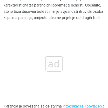
karakteristična za paranoidni poremećaj ličnosti. Općenito,
što je teža duševna bolest, manje svjesnosti ili uvida osoba
koja ima paranoju, umjesto stvarne prijetnje od drugih ljudi.
ad
Paranoja je povezana sa dejstvima
intoksikacije
i
povlačenja