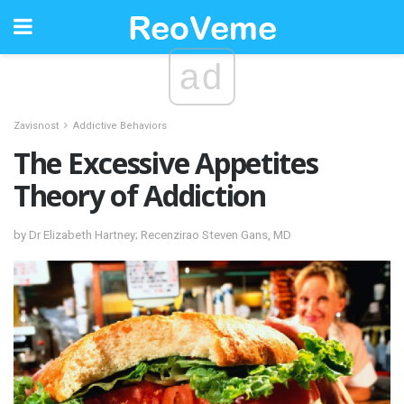
ad
Zavisnost
Addictive Behaviors
The Excessive Appetites
Theory of Addiction
by Dr Elizabeth Hartney; Recenzirao Steven Gans, MD