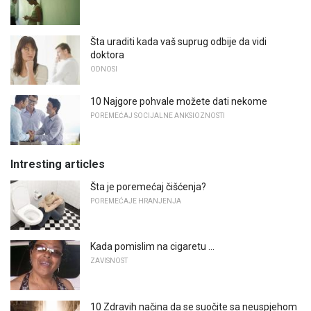
Šta uraditi kada vaš suprug odbije da vidi
doktora
ODNOSI
10 Najgore pohvale možete dati nekome
POREMEĆAJ SOCIJALNE ANKSIOZNOSTI
Intresting articles
Šta je poremećaj čišćenja?
POREMEĆAJE HRANJENJA
Kada pomislim na cigaretu ...
ZAVISNOST
10 Zdravih načina da se suočite sa neuspjehom