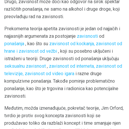
Drugo, zavisnost može doći kao odgovor na širok spektar
različitih ponašanja, ne samo na alkohol i druge droge, koji
preovlađuju rad na zavisnosti.
Prekomerna teorija apetita zavisnosti je jedan od najjačih i
najjasnijih argumenata za postojanje
zavisnosti
od
ponašanja
, kao što su
zavisnost od kockanja, zavisnost od
hrane i zavisnost od
vežbi
, koji su posebno uključeni i
istraženi u teoriji. Druge zavisnosti od ponašanja uključuju
seksualnu zavisnost
,
zavisnost od
interneta, zavisnost od
televizije, zavisnost od
video igara
i razne druge
kompulzivne ponašanja. Takođe pominje problematično
ponašanje, kao što je trgovina i radionica kao potencijalne
zavisnosti.
Međutim, možda iznenađujuće, pokretač teorije, Jim Orford,
tvrdio je protiv svog koncepta zavisnosti koji se
produžavao toliko da razblaži koncept i time smanjuje njen