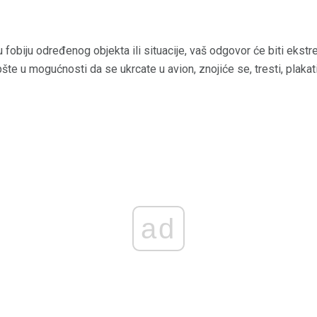
fobiju određenog objekta ili situacije, vaš odgovor će biti ekstre
te u mogućnosti da se ukrcate u avion, znojiće se, tresti, plakati 
ad