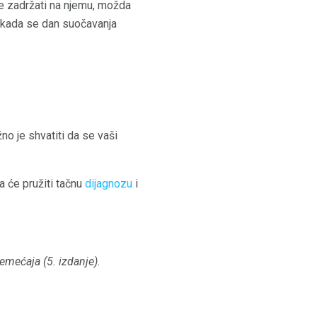
e zadržati na njemu, možda
 kada se dan suočavanja
o je shvatiti da se vaši
a će pružiti tačnu
dijagnozu
i
remećaja (5. izdanje).