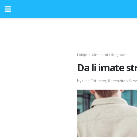
Fobije
Simptomi i dijagnoza
Da li imate str
by Lisa Fritscher; Recenzirao St