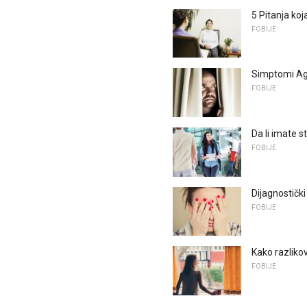
5 Pitanja koja
FOBIJE
Simptomi Ag
FOBIJE
Da li imate st
FOBIJE
Dijagnostički 
FOBIJE
Kako razliko
FOBIJE