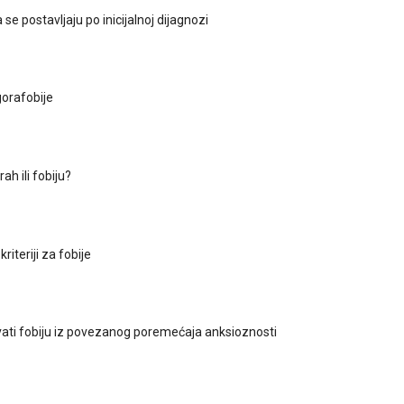
 se postavljaju po inicijalnoj dijagnozi
orafobije
rah ili fobiju?
kriteriji za fobije
vati fobiju iz povezanog poremećaja anksioznosti