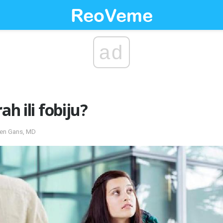
ad
ah ili fobiju?
even Gans, MD