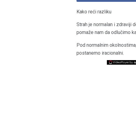
Kako reći razliku
Strah je normalan i zdraviji 
pomaže nam da odlučimo kada
Pod normalnim okolnostima, s
postanemo iracionalni.