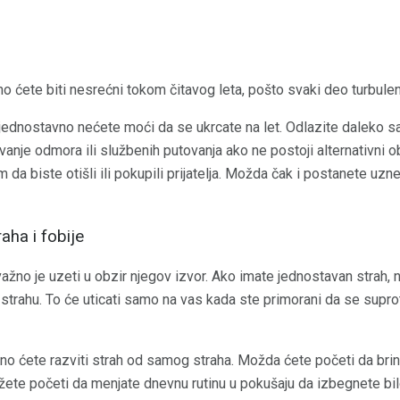
o ćete biti nesrećni tokom čitavog leta, pošto svaki deo turbulen
a, jednostavno nećete moći da se ukrcate na let. Odlazite daleko 
azivanje odmora ili službenih putovanja ako ne postoji alternativni
da biste otišli ili pokupili prijatelja. Možda čak i postanete uzn
aha i fobije
ažno je uzeti u obzir njegov izvor. Ako imate jednostavan strah,
strahu. To će uticati samo na vas kada ste primorani da se supro
atno ćete razviti strah od samog straha. Možda ćete početi da bri
ožete početi da menjate dnevnu rutinu u pokušaju da izbegnete b