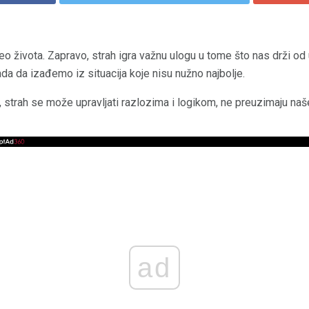
deo života. Zapravo, strah igra važnu ulogu u tome što nas drži od 
 da izađemo iz situacija koje nisu nužno najbolje.
trah se može upravljati razlozima i logikom, ne preuzimaju naše ž
ad