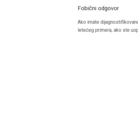
Fobični odgovor
Ako imate dijagnostifikovanu 
letećeg primera, ako ste uopš