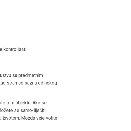
 kontrolisati.
skustvu sa predmetnim
kad strah se sazna od nekog
vite tom objektu. Ako se
Možete se samo-liječiti,
a životom. Možda više volite