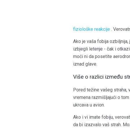
fiziološke reakcije
. Verovatn
Ako je vaša fobija ozbiljnij
izbjegli letenje - čak i otk
moći ni da posetite aerodrom 
iznad glave.
Više o razlici između str
Pored težine vašeg straha, v
vremena razmišljajući o tom 
ukrcava u avion.
Ako i vi imate fobiju, verov
da bi izazvalo vaš strah. M