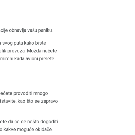
cije obnavlja vašu paniku.
sa svog puta kako biste
 oblik prevoza. Možda nećete
emireni kada avioni prelete
 nećete provoditi mnogo
tstavite, kao što se zapravo
nete da će se nešto dogoditi
ilo kakve moguće okidače.