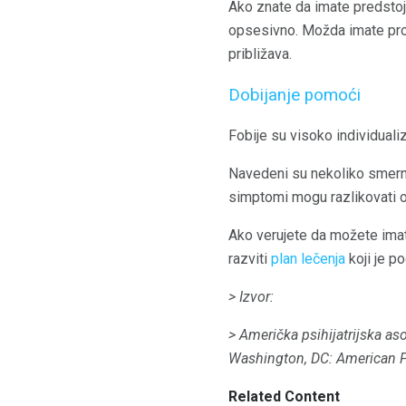
Ako znate da imate predstoj
opsesivno. Možda imate pro
približava.
Dobijanje pomoći
Fobije su visoko individual
Navedeni su nekoliko smernic
simptomi mogu razlikovati o
Ako verujete da možete imati
razviti
plan lečenja
koji je p
> Izvor:
> Američka psihijatrijska aso
Washington, DC: American Ps
Related Content