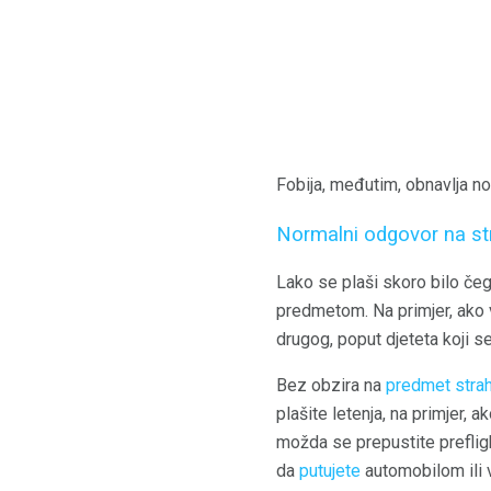
Fobija, međutim, obnavlja no
Normalni odgovor na st
Lako se plaši skoro bilo če
predmetom. Na primjer, ako 
drugog, poput djeteta koji s
Bez obzira na
predmet stra
plašite letenja, na primjer, 
možda se prepustite prefligh
da
putujete
automobilom ili v