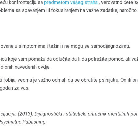
eću konfrontaciju sa
predmetom vašeg straha
, verovatno ćete s
blema sa spavanjem ili fokusiranjem na važne zadatke, naročito
izovane u simptomima i težini i ne mogu se samodijagnozirati.
a koje vam pomažu da odlučite da li da potražite pomoć, ali važn
d onih navedenih ovdje.
 fobiju, veoma je važno odmah da se obratite psihijatru. On ili on
ogodan za vas.
cijacija.
(2013).
Dijagnostički i statistički priručnik mentalnih po
ychiatric Publishing.