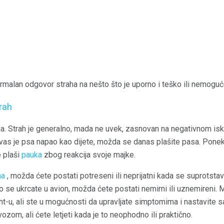
rmalan odgovor straha na nešto što je uporno i teško ili nemoguće
rah
ga. Strah je generalno, mada ne uvek, zasnovan na negativnom i
vas je psa napao kao dijete, možda se danas plašite pasa. Pone
e plaši
pauka
zbog reakcija svoje majke.
ha
, možda ćete postati potreseni ili neprijatni kada se suprotsta
ako se ukrcate u avion, možda ćete postati nemirni ili uznemireni. 
t-u, ali ste u mogućnosti da upravljate simptomima i nastavite s
ozom, ali ćete letjeti kada je to neophodno ili praktično.