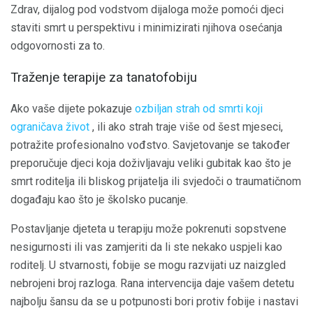
Zdrav, dijalog pod vodstvom dijaloga može pomoći djeci
staviti smrt u perspektivu i minimizirati njihova osećanja
odgovornosti za to.
Traženje terapije za tanatofobiju
Ako vaše dijete pokazuje
ozbiljan strah od smrti koji
ograničava život
, ili ako strah traje više od šest mjeseci,
potražite profesionalno vođstvo. Savjetovanje se također
preporučuje djeci koja doživljavaju veliki gubitak kao što je
smrt roditelja ili bliskog prijatelja ili svjedoči o traumatičnom
događaju kao što je školsko pucanje.
Postavljanje djeteta u terapiju može pokrenuti sopstvene
nesigurnosti ili vas zamjeriti da li ste nekako uspjeli kao
roditelj. U stvarnosti, fobije se mogu razvijati uz naizgled
nebrojeni broj razloga. Rana intervencija daje vašem detetu
najbolju šansu da se u potpunosti bori protiv fobije i nastavi