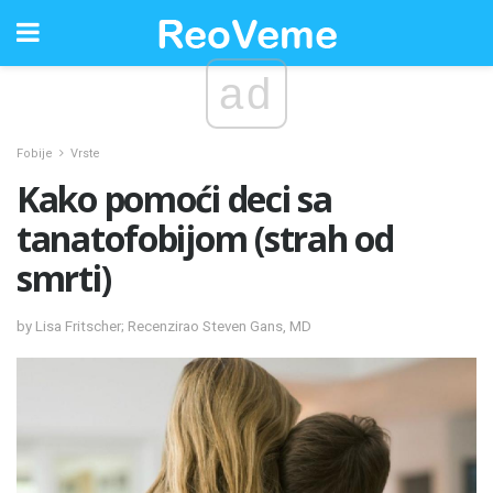
ad
Fobije
Vrste
Kako pomoći deci sa
tanatofobijom (strah od
smrti)
by Lisa Fritscher; Recenzirao Steven Gans, MD