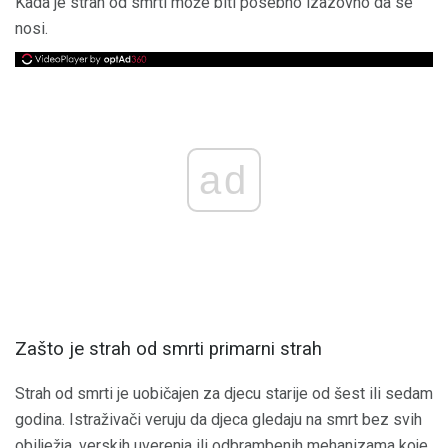
Kada je strah od smrti može biti posebno izazovno da se
nosi.
ad
Zašto je strah od smrti primarni strah
Strah od smrti je uobičajen za djecu starije od šest ili sedam
godina. Istraživači veruju da djeca gledaju na smrt bez svih
obilježja, verskih uverenja ili odbrambenih mehanizama koje