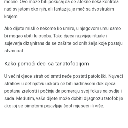
moćne. Ovo može biti pokušaj da se stekne neka kontrola
nad svijetom oko njih, ali fantazija je mač sa dvostrukim
krajem.
Ako dijete misli o nekome ko umire, u njegovom umu samo
bi mogao ubiti tu osobu. Tako djeca razvijaju rituale i
sujeverja dizajnirana da se zaštite od onih želja koje postaju
stvarnost.
Kako pomoći deci sa tanatofobijom
U većini djece strah od smrti neće postati patološki. Najveći
strahovi u detinjstvu uskoro će biti nadmašeni dok djeca
postanu zrelosti i počinju da pomeraju svoj fokus na ovdje i
sada. Međutim, vaše dijete može dobiti dijagnozu tatofobije
ako joj se simptomi pojavljuju šest mjeseci ili više.