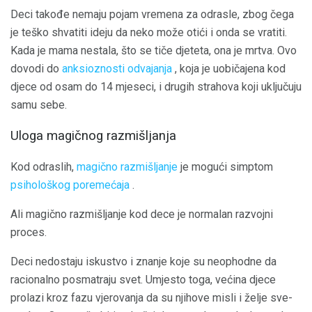
Deci takođe nemaju pojam vremena za odrasle, zbog čega
je teško shvatiti ideju da neko može otići i onda se vratiti.
Kada je mama nestala, što se tiče djeteta, ona je mrtva. Ovo
dovodi do
anksioznosti odvajanja
, koja je uobičajena kod
djece od osam do 14 mjeseci, i drugih strahova koji uključuju
samu sebe.
Uloga magičnog razmišljanja
Kod odraslih,
magično razmišljanje
je mogući simptom
psihološkog poremećaja
.
Ali magično razmišljanje kod dece je normalan razvojni
proces.
Deci nedostaju iskustvo i znanje koje su neophodne da
racionalno posmatraju svet. Umjesto toga, većina djece
prolazi kroz fazu vjerovanja da su njihove misli i želje sve-