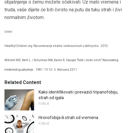
objašnjenje o čemu možete očekivati. Uz malo vremena i
truda, vaše dijete će biti čvrsto na putu da tuku strah i živi
normalnim životom.
Izvori:
HealthyChildren.org: Razumevanje straha i anksioznosti u detinjstvu.
2015.
Mitchell MD, Nelli L. i Schulman MA, Karen R.
Časopis
"Dete i strah smrti"
Nacionalnog
medicinskog udruženja
.
1981. 73:10.
5. februara 2011.
Related Content
Kako identifikovati i prevazići tripanofobiju,
strah od igala
FOBIJE
Hronofobija ili strah od vremena
FOBIJE