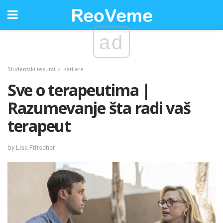
ad
Studentski resursi
Karijere
Sve o terapeutima |
Razumevanje šta radi vaš
terapeut
by Lisa Fritscher