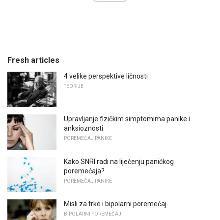
Fresh articles
4 velike perspektive ličnosti
TEORIJE
Upravljanje fizičkim simptomima panike i
anksioznosti
POREMEĆAJ PANIKE
Kako SNRI radi na liječenju panićkog
poremećaja?
POREMEĆAJ PANIKE
Misli za trke i bipolarni poremećaj
BIPOLARNI POREMEĆAJ