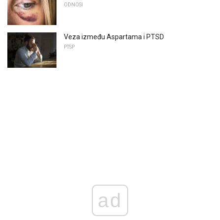
ODNOSI
Veza između Aspartama i PTSD
PTSP
ad