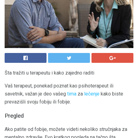
Šta tražiti u terapeutu i kako zajedno raditi
Vaš terapeut, ponekad poznat kao psihoterapeut ili
savetnik, važan je deo vašeg
tima
za
lečenje
kako biste
prevazišli svoju fobiju ili fobije.
Pregled
Ako patite od fobije, možete videti nekoliko stručnjaka za
mentalno zdravlje. Evo kratkog pogleda na tačno šta