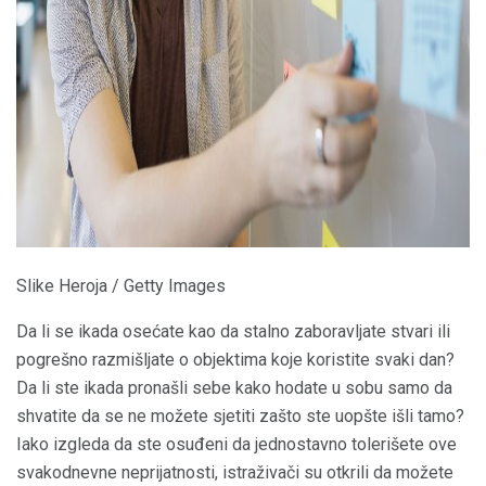
ad
Slike Heroja / Getty Images
Da li se ikada osećate kao da stalno zaboravljate stvari ili
pogrešno razmišljate o objektima koje koristite svaki dan?
Da li ste ikada pronašli sebe kako hodate u sobu samo da
shvatite da se ne možete sjetiti zašto ste uopšte išli tamo?
Iako izgleda da ste osuđeni da jednostavno tolerišete ove
svakodnevne neprijatnosti, istraživači su otkrili da možete