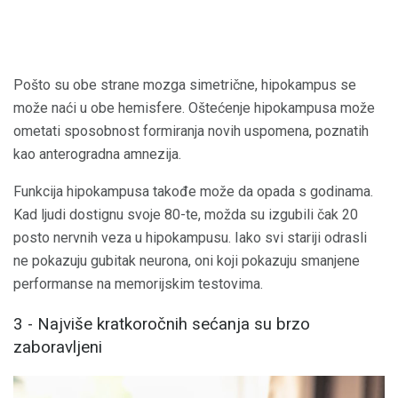
Pošto su obe strane mozga simetrične, hipokampus se
može naći u obe hemisfere. Oštećenje hipokampusa može
ometati sposobnost formiranja novih uspomena, poznatih
kao anterogradna amnezija.
Funkcija hipokampusa takođe može da opada s godinama.
Kad ljudi dostignu svoje 80-te, možda su izgubili čak 20
posto nervnih veza u hipokampusu. Iako svi stariji odrasli
ne pokazuju gubitak neurona, oni koji pokazuju smanjene
performanse na memorijskim testovima.
3 - Najviše kratkoročnih sećanja su brzo
zaboravljeni