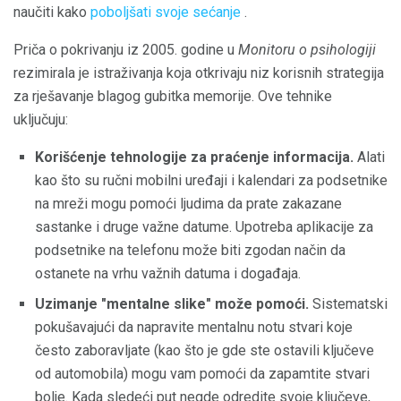
naučiti kako
poboljšati svoje sećanje
.
Priča o pokrivanju iz 2005. godine u
Monitoru o psihologiji
rezimirala je istraživanja koja otkrivaju niz korisnih strategija
za rješavanje blagog gubitka memorije. Ove tehnike
uključuju:
Korišćenje tehnologije za praćenje informacija.
Alati
kao što su ručni mobilni uređaji i kalendari za podsetnike
na mreži mogu pomoći ljudima da prate zakazane
sastanke i druge važne datume. Upotreba aplikacije za
podsetnike na telefonu može biti zgodan način da
ostanete na vrhu važnih datuma i događaja.
Uzimanje "mentalne slike" može pomoći.
Sistematski
pokušavajući da napravite mentalnu notu stvari koje
često zaboravljate (kao što je gde ste ostavili ključeve
od automobila) mogu vam pomoći da zapamtite stvari
bolje. Kada sledeći put negde odredite svoje ključeve,