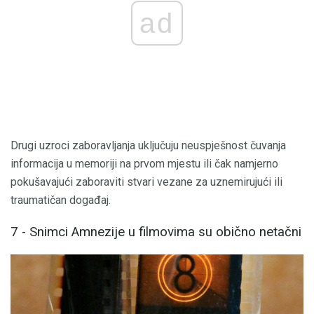
ad
Drugi uzroci zaboravljanja uključuju neuspješnost čuvanja
informacija u memoriji na prvom mjestu ili čak namjerno
pokušavajući zaboraviti stvari vezane za uznemirujući ili
traumatičan događaj.
7 - Snimci Amnezije u filmovima su obično netačni