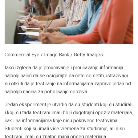
Commercial Eye / Image Bank / Getty Images
Iako izgleda da je proučavanje i proučavanje informacija
najbolji način da se osigurajte da ćete se setiti, istraživači
su otkrili da je testiranje na informacijama zapravo jedan od
najboljih načina za poboljšanje opoziva.
Jedan eksperiment je utvrdio da su studenti koji su studirali
i koji su tada testirani imali bolji dugotrajni opoziv materijala,
čak i na informacijama koje nisu pokrivene testovima.
Studenti koji su imali više vremena za studiranje, ali nisu
testirani, imali su znatno manji opseg materijala.