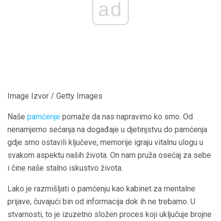
ad
Image Izvor / Getty Images
Naše
pamćenje
pomaže da nas napravimo ko smo. Od
nenamjerno sećanja na događaje u djetinjstvu do pamćenja
gdje smo ostavili ključeve, memorije igraju vitalnu ulogu u
svakom aspektu naših života. On nam pruža osećaj za sebe
i čine naše stalno iskustvo života.
Lako je razmišljati o pamćenju kao kabinet za mentalne
prijave, čuvajući bin od informacija dok ih ne trebamo. U
stvarnosti, to je izuzetno složen proces koji uključuje brojne