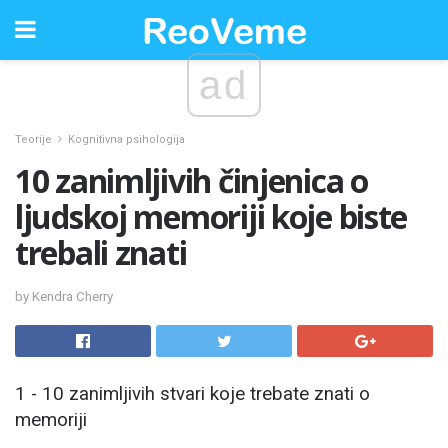
ad
Teorije
Kognitivna psihologija
10 zanimljivih činjenica o
ljudskoj memoriji koje biste
trebali znati
by Kendra Cherry
1 - 10 zanimljivih stvari koje trebate znati o
memoriji