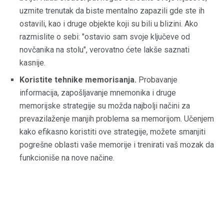
uzmite trenutak da biste mentalno zapazili gde ste ih
ostavili, kao i druge objekte koji su bili u blizini. Ako
razmislite o sebi: "ostavio sam svoje ključeve od
novčanika na stolu", verovatno ćete lakše saznati
kasnije.
Koristite tehnike memorisanja.
Probavanje
informacija, zapošljavanje mnemonika i druge
memorijske strategije su možda najbolji načini za
prevazilaženje manjih problema sa memorijom. Učenjem
kako efikasno koristiti ove strategije, možete smanjiti
pogrešne oblasti vaše memorije i trenirati vaš mozak da
funkcioniše na nove načine.