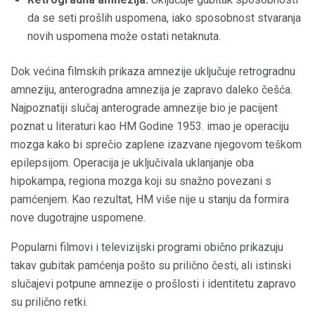
da se seti prošlih uspomena, iako sposobnost stvaranja
novih uspomena može ostati netaknuta.
Dok većina filmskih prikaza amnezije uključuje retrogradnu
amneziju, anterogradna amnezija je zapravo daleko češća.
Najpoznatiji slučaj anterograde amnezije bio je pacijent
poznat u literaturi kao HM Godine 1953. imao je operaciju
mozga kako bi sprečio zaplene izazvane njegovom teškom
epilepsijom. Operacija je uključivala uklanjanje oba
hipokampa, regiona mozga koji su snažno povezani s
pamćenjem. Kao rezultat, HM više nije u stanju da formira
nove dugotrajne uspomene.
Popularni filmovi i televizijski programi obično prikazuju
takav gubitak pamćenja pošto su prilično česti, ali istinski
slučajevi potpune amnezije o prošlosti i identitetu zapravo
su prilično retki.