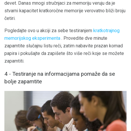
devet. Danas mnogi stručnjaci za memoriju veruju da je
stvarni kapacitet kratkoročne memorije verovatno bliži broju
četiri.
Pogledajte ovo u akciji za sebe testiranjem
kratkotrajnog
memorijskog eksperimenta
. Provedite dve minute
zapamtite slučajnu listu reči, zatim nabavite prazan komad
papira i pokušajte da zapišete što više reči koje se možete
zapamtiti.
4 - Testiranje na informacijama pomaže da se
bolje zapamtite