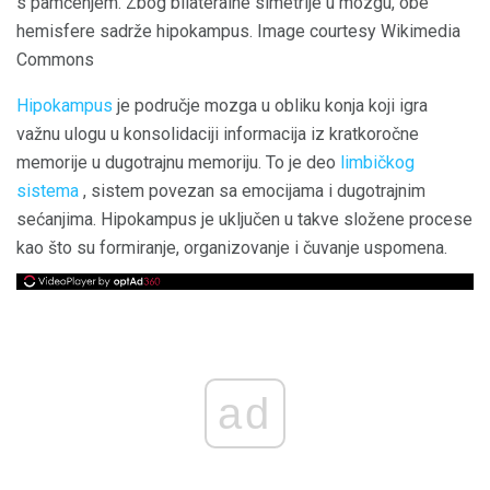
s pamćenjem. Zbog bilateralne simetrije u mozgu, obe
hemisfere sadrže hipokampus. Image courtesy Wikimedia
Commons
Hipokampus
je područje mozga u obliku konja koji igra
važnu ulogu u konsolidaciji informacija iz kratkoročne
memorije u dugotrajnu memoriju. To je deo
limbičkog
sistema
, sistem povezan sa emocijama i dugotrajnim
sećanjima. Hipokampus je uključen u takve složene procese
kao što su formiranje, organizovanje i čuvanje uspomena.
ad