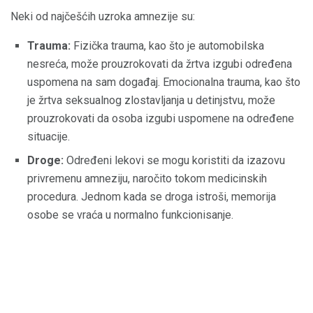
Neki od najčešćih uzroka amnezije su:
Trauma:
Fizička trauma, kao što je automobilska
nesreća, može prouzrokovati da žrtva izgubi određena
uspomena na sam događaj. Emocionalna trauma, kao što
je žrtva seksualnog zlostavljanja u detinjstvu, može
prouzrokovati da osoba izgubi uspomene na određene
situacije.
Droge:
Određeni lekovi se mogu koristiti da izazovu
privremenu amneziju, naročito tokom medicinskih
procedura. Jednom kada se droga istroši, memorija
osobe se vraća u normalno funkcionisanje.