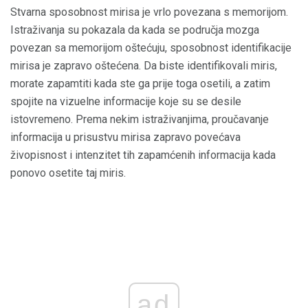
Stvarna sposobnost mirisa je vrlo povezana s memorijom.
Istraživanja su pokazala da kada se područja mozga
povezan sa memorijom oštećuju, sposobnost identifikacije
mirisa je zapravo oštećena. Da biste identifikovali miris,
morate zapamtiti kada ste ga prije toga osetili, a zatim
spojite na vizuelne informacije koje su se desile
istovremeno. Prema nekim istraživanjima, proučavanje
informacija u prisustvu mirisa zapravo povećava
živopisnost i intenzitet tih zapamćenih informacija kada
ponovo osetite taj miris.
ad