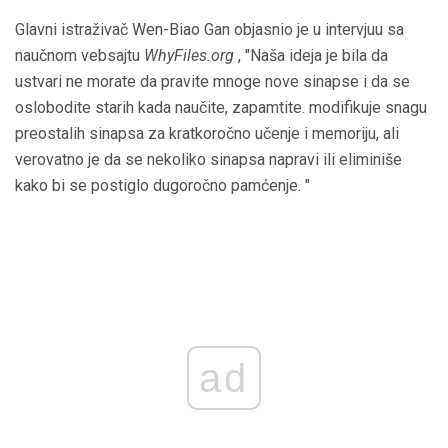
Glavni istraživač Wen-Biao Gan objasnio je u intervjuu sa
naučnom vebsajtu
WhyFiles.org
, "Naša ideja je bila da
ustvari ne morate da pravite mnoge nove sinapse i da se
oslobodite starih kada naučite, zapamtite. modifikuje snagu
preostalih sinapsa za kratkoročno učenje i memoriju, ali
verovatno je da se nekoliko sinapsa napravi ili eliminiše
kako bi se postiglo dugoročno pamćenje. "
ad