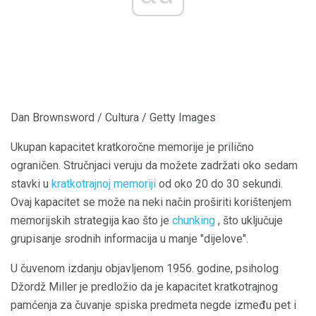
Dan Brownsword / Cultura / Getty Images
Ukupan kapacitet kratkoročne memorije je prilično
ograničen. Stručnjaci veruju da možete zadržati oko sedam
stavki u
kratkotrajnoj memoriji
od oko 20 do 30 sekundi.
Ovaj kapacitet se može na neki način proširiti korištenjem
memorijskih strategija kao što je
chunking
, što uključuje
grupisanje srodnih informacija u manje "dijelove".
U čuvenom izdanju objavljenom 1956. godine, psiholog
Džordž Miller je predložio da je kapacitet kratkotrajnog
pamćenja za čuvanje spiska predmeta negde između pet i