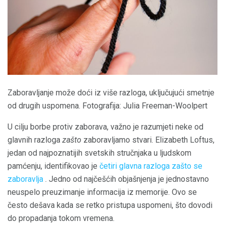
Zaboravljanje može doći iz više razloga, uključujući smetnje
od drugih uspomena. Fotografija: Julia Freeman-Woolpert
U cilju borbe protiv zaborava, važno je razumjeti neke od
glavnih razloga
zašto
zaboravljamo stvari. Elizabeth Loftus,
jedan od najpoznatijih svetskih stručnjaka u ljudskom
pamćenju, identifikovao je
četiri glavna razloga zašto se
zaboravlja
. Jedno od najčešćih objašnjenja je jednostavno
neuspelo preuzimanje informacija iz memorije. Ovo se
često dešava kada se retko pristupa uspomeni, što dovodi
do propadanja tokom vremena.