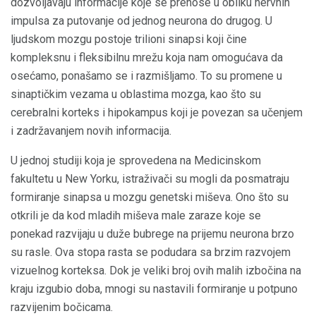
dozvoljavaju informacije koje se prenose u obliku nervnih
impulsa za putovanje od jednog neurona do drugog. U
ljudskom mozgu postoje trilioni sinapsi koji čine
kompleksnu i fleksibilnu mrežu koja nam omogućava da
osećamo, ponašamo se i razmišljamo. To su promene u
sinaptičkim vezama u oblastima mozga, kao što su
cerebralni korteks i hipokampus koji je povezan sa učenjem
i zadržavanjem novih informacija.
U jednoj studiji koja je sprovedena na Medicinskom
fakultetu u New Yorku, istraživači su mogli da posmatraju
formiranje sinapsa u mozgu genetski miševa. Ono što su
otkrili je da kod mladih miševa male zaraze koje se
ponekad razvijaju u duže bubrege na prijemu neurona brzo
su rasle. Ova stopa rasta se podudara sa brzim razvojem
vizuelnog korteksa. Dok je veliki broj ovih malih izbočina na
kraju izgubio doba, mnogi su nastavili formiranje u potpuno
razvijenim bočicama.