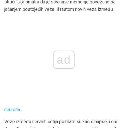
stručnjaka smatra da je stvaranje memorije povezano sa
jačanjem postojećih veza ili rastom novih veza između
ad
neurona
.
Veze između nervnih ćelija poznate su kao sinapse, i oni