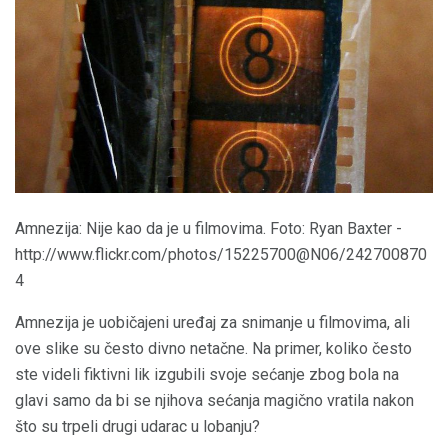
Amnezija: Nije kao da je u filmovima. Foto: Ryan Baxter -
http://www.flickr.com/photos/15225700@N06/242700870
4
Amnezija je uobičajeni uređaj za snimanje u filmovima, ali
ove slike su često divno netačne. Na primer, koliko često
ste videli fiktivni lik izgubili svoje sećanje zbog bola na
glavi samo da bi se njihova sećanja magično vratila nakon
što su trpeli drugi udarac u lobanju?