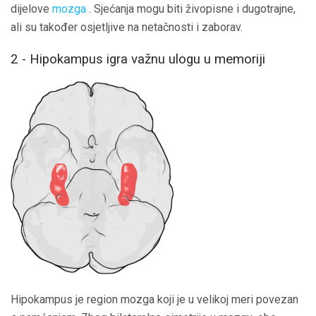
dijelove
mozga
. Sjećanja mogu biti živopisne i dugotrajne,
ali su također osjetljive na netačnosti i zaborav.
2 - Hipokampus igra važnu ulogu u memoriji
Hipokampus je region mozga koji je u velikoj meri povezan