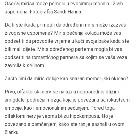
Osećaj mirisa može pomoći u evociranju moćnih i živih
uspomena. Fotografija Sandi Hanna
Da li ste ikada primetili da određeni miris može izazvati
živopisne uspomene? Miris pečenja kolača može vas
podsetiti da provodite vrijeme u kući svoje bake kada ste
bili mali dijete. Miris određenog parfema mogla bi vas
podsetiti na romantičnog partnera sa kojim se vaša veza
završila kiselinom.
Zašto čini da miris deluje kao snažan memorijski okidač?
Prvo, olfaktorski nerv se nalazi u neposrednoj blizini
amigdale, područja mozga koja je povezana sa iskustvom
emocije, kao i emocionalnim sećanjem. Pored toga,
olfaktorni nerv je veoma blizu hipokampusa, što je
povezano s pamćenjem, kako ste ranije saznali u ovom
članku.