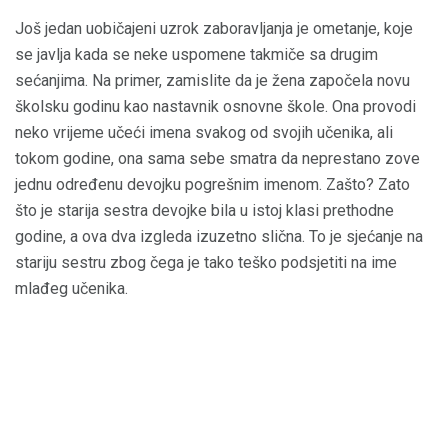
Još jedan uobičajeni uzrok zaboravljanja je ometanje, koje
se javlja kada se neke uspomene takmiče sa drugim
sećanjima. Na primer, zamislite da je žena započela novu
školsku godinu kao nastavnik osnovne škole. Ona provodi
neko vrijeme učeći imena svakog od svojih učenika, ali
tokom godine, ona sama sebe smatra da neprestano zove
jednu određenu devojku pogrešnim imenom. Zašto? Zato
što je starija sestra devojke bila u istoj klasi prethodne
godine, a ova dva izgleda izuzetno slična. To je sjećanje na
stariju sestru zbog čega je tako teško podsjetiti na ime
mlađeg učenika.