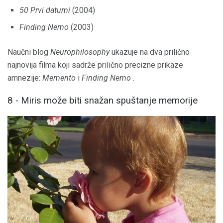
50 Prvi datumi
(2004)
Finding Nemo
(2003)
Naučni blog
Neurophilosophy
ukazuje na dva prilično
najnovija filma koji sadrže prilično precizne prikaze
amnezije:
Memento
i
Finding Nemo
.
8 - Miris može biti snažan spuštanje memorije