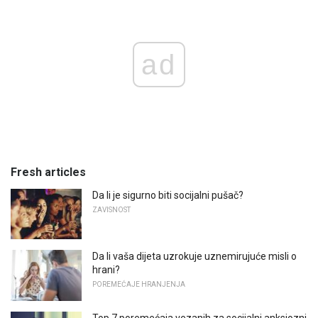
ad
Fresh articles
Da li je sigurno biti socijalni pušač?
ZAVISNOST
Da li vaša dijeta uzrokuje uznemirujuće misli o
hrani?
POREMEĆAJE HRANJENJA
Top 7 poremećaja vezanih za socijalni anksiozni