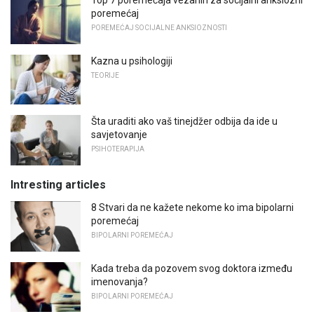
poremećaj
POREMEĆAJ SOCIJALNE ANKSIOZNOSTI
Kazna u psihologiji
TEORIJE
Šta uraditi ako vaš tinejdžer odbija da ide u
savjetovanje
PSIHOTERAPIJA
Intresting articles
8 Stvari da ne kažete nekome ko ima bipolarni
poremećaj
BIPOLARNI POREMEĆAJ
Kada treba da pozovem svog doktora između
imenovanja?
BIPOLARNI POREMEĆAJ