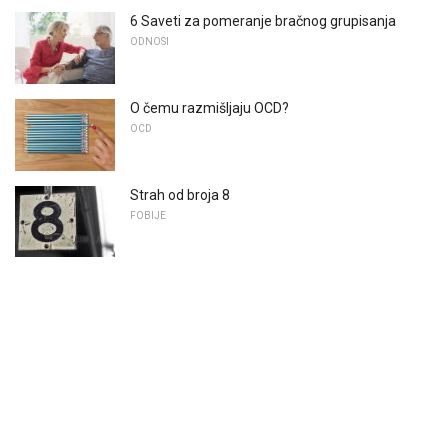
6 Saveti za pomeranje bračnog grupisanja
ODNOSI
O čemu razmišljaju OCD?
OCD
Strah od broja 8
FOBIJE