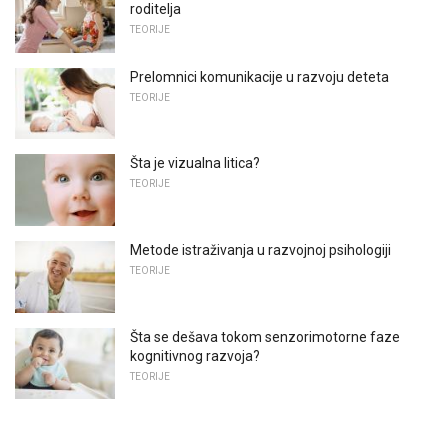
roditelja
TEORIJE
Prelomnici komunikacije u razvoju deteta
TEORIJE
Šta je vizualna litica?
TEORIJE
Metode istraživanja u razvojnoj psihologiji
TEORIJE
Šta se dešava tokom senzorimotorne faze
kognitivnog razvoja?
TEORIJE