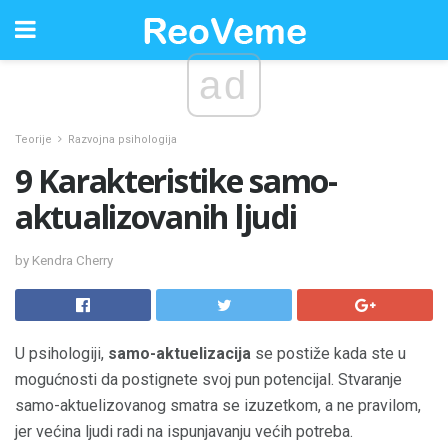
ad
Teorije
Razvojna psihologija
9 Karakteristike samo-
aktualizovanih ljudi
by Kendra Cherry
U psihologiji,
samo-aktuelizacija
se postiže kada ste u
mogućnosti da postignete svoj pun potencijal. Stvaranje
samo-aktuelizovanog smatra se izuzetkom, a ne pravilom,
jer većina ljudi radi na ispunjavanju većih potreba.