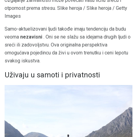
Uzgajanje zahvalnosti može povećati vašu ličnu sreću i
otpornost prema stresu. Slike heroja / Slike heroja / Getty
Images
Samo-aktuelizovani ljudi takođe imaju tendenciju da budu
veoma
nezavisni
. Oni se ne slažu sa idejama drugih ljudi o
sreći ili zadovoljstvu. Ova originalna perspektiva
omogućava pojedincu da živi u ovom trenutku i ceni lepotu
svakog iskustva.
Uživaju u samoti i privatnosti