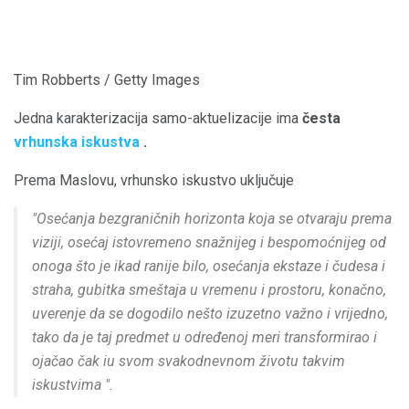
Tim Robberts / Getty Images
Jedna karakterizacija samo-aktuelizacije ima
česta
vrhunska iskustva
.
Prema Maslovu, vrhunsko iskustvo uključuje
"Osećanja bezgraničnih horizonta koja se otvaraju prema
viziji, osećaj istovremeno snažnijeg i bespomoćnijeg od
onoga što je ikad ranije bilo, osećanja ekstaze i čudesa i
straha, gubitka smeštaja u vremenu i prostoru, konačno,
uverenje da se dogodilo nešto izuzetno važno i vrijedno,
tako da je taj predmet u određenoj meri transformirao i
ojačao čak iu svom svakodnevnom životu takvim
iskustvima ".