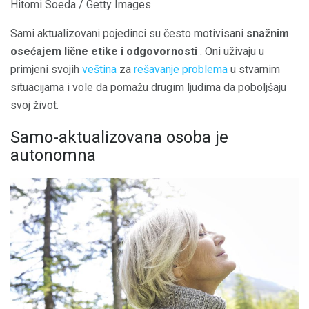
Hitomi Soeda / Getty Images
Sami aktualizovani pojedinci su često motivisani
snažnim
osećajem lične etike i odgovornosti
. Oni uživaju u
primjeni svojih
veština
za
rešavanje problema
u stvarnim
situacijama i vole da pomažu drugim ljudima da poboljšaju
svoj život.
Samo-aktualizovana osoba je
autonomna