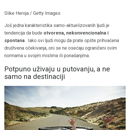
Slike Heroja / Getty Images
Još jedna karakteristika samo-aktuelizovanih ljudi je
tendencija da bude
otvorena, nekonvencionalna i
spontana
. Iako ovi ljudi mogu da prate opšte prihvaćena
društvena očekivanja, oni se ne osećaju ograničeni ovim
normama u svojim mislima ili ponašanjima.
Potpuno uživaju u putovanju, a ne
samo na destinaciji