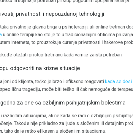
 adresu ili kojima je potreban pristup pogodnim opcijama lečenja.
ivosti, privatnosti i nepouzdanoj tehnologiji
aka privatno je glavna briga u psihoterapiji, ali online tretman do
a
u online terapiji kao što je to u tradicionalnijim oblicima pružanj
tem interneta, to prouzrokuje curenje privatnosti i hakerove pro
kođe otežati pristup tretmanu kada vam je zaista potreban.
ogu odgovoriti na krizne situacije
ljeni od klijenta, teško je brzo i efikasno reagovati
kada se desi 
etrpeo ličnu tragediju, može biti teško ili čak nemoguće da terape
pogodna za one sa ozbiljnim psihijatrijskim bolestima
 različitim situacijama, ali ne kada se radi o ozbiljnijim psihijatri
lečenje. Takođe nije prikladno za ljude s složenim ili detaljnim p
, tako da je retko efikasan u složenijim situacijama.