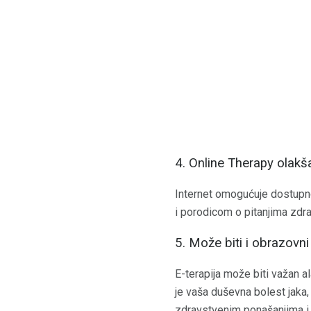
4. Online Therapy olakš
Internet omogućuje dostupnos
i porodicom o pitanjima zdra
5. Može biti i obrazovni
E-terapija može biti važan a
je vaša duševna bolest jaka
zdravstvenim ponašanjima i 