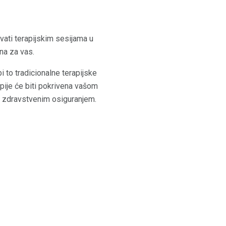
ovati terapijskim sesijama u
na za vas.
 to tradicionalne terapijske
apije će biti pokrivena vašom
ni zdravstvenim osiguranjem.