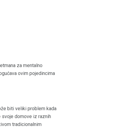
tretmana za mentalno
omogućava ovim pojedincima
že biti veliki problem kada
te svoje domove iz raznih
ativom tradicionalnim