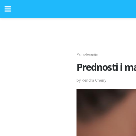
Psihoterapija
Prednosti i m
by Kendra Cherry