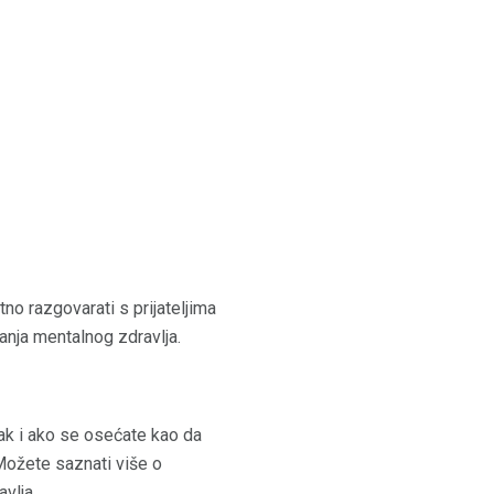
no razgovarati s prijateljima
anja mentalnog zdravlja.
Čak i ako se osećate kao da
Možete saznati više o
vlja.