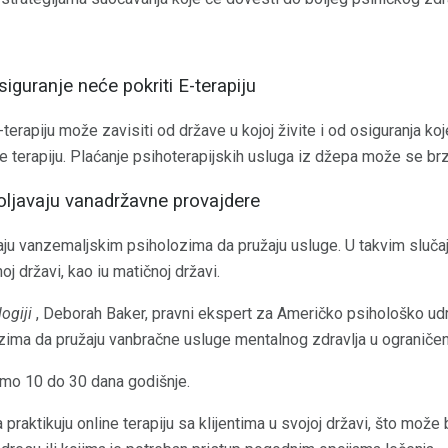
iguranje neće pokriti E-terapiju
terapiju može zavisiti od države u kojoj živite i od osiguranja ko
ne terapiju. Plaćanje psihoterapijskih usluga iz džepa može se br
oljavaju vanadržavne provajdere
u vanzemaljskim psiholozima da pružaju usluge. U takvim slučaj
noj državi, kao iu matičnoj državi.
ogiji
, Deborah Baker, pravni ekspert za Američko psihološko udr
ozima da pružaju vanbračne usluge mentalnog zdravlja u ograni
amo 10 do 30 dana godišnje.
aktikuju online terapiju sa klijentima u svojoj državi, što može b