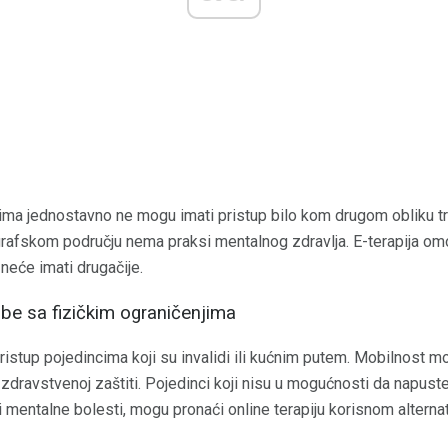
stima jednostavno ne mogu imati pristup bilo kom drugom obliku 
ografskom području nema praksi mentalnog zdravlja. E-terapija 
neće imati drugačije.
be sa fizičkim ograničenjima
istup pojedincima koji su invalidi ili kućnim putem. Mobilnost mo
 zdravstvenoj zaštiti. Pojedinci koji nisu u mogućnosti da napus
ili mentalne bolesti, mogu pronaći online terapiju korisnom altern