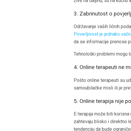
žive na daljinu, su na kućnu
3. Zabrinutost o povjerlj
Održavanje vaših ličnih podat
Poverljivost je jednako važn
da se informacije prenose pu
Tehnološki problemi mogu ta
4. Online terapeuti ne m
Pošto online terapeuti su uda
samoubilačke misli ili je pr
5. Online terapija nije 
E-terapija može biti korisna u
zahtevaju blisko i direktno 
tendenciju da bude ograničen