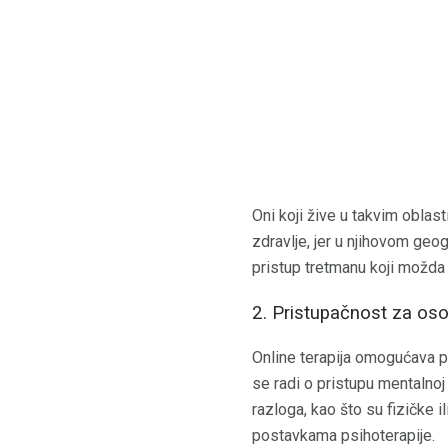
Oni koji žive u takvim obla
zdravlje, jer u njihovom ge
pristup tretmanu koji možda 
2. Pristupačnost za oso
Online terapija omogućava pr
se radi o pristupu mentalnoj
razloga, kao što su fizičke 
postavkama psihoterapije.