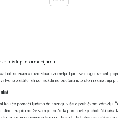
ava pristup informacijama
t informacija o mentalnom zdravlju. Ljudi se mogu osećati prijat
vstvene zaštite, ali se možda ne osećaju isto što i razmatraju pit
 alat
lat koji će pomoći ljudima da saznaju više o psihičkom zdravlju. 
, online terapija može vam pomoći da postanete psihološki jača. 
strategijama suočavanja koje će dovesti do boljeg psihičkog zdra