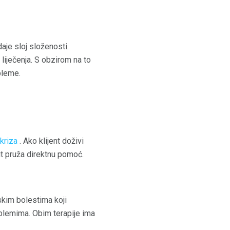
daje sloj složenosti.
a liječenja. S obzirom na to
bleme.
kriza
. Ako klijent doživi
ut pruža direktnu pomoć.
jskim bolestima koji
roblemima. Obim terapije ima