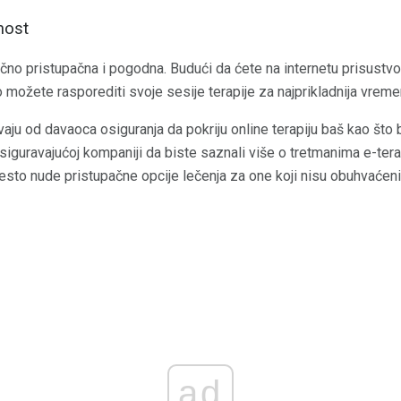
nost
ilično pristupačna i pogodna. Budući da ćete na internetu prisustv
možete rasporediti svoje sesije terapije za najprikladnija vreme
u od davaoca osiguranja da pokriju online terapiju baš kao što bi
 osiguravajućoj kompaniji da biste saznali više o tretmanima e-ter
 često nude pristupačne opcije lečenja za one koji nisu obuhvaće
ad