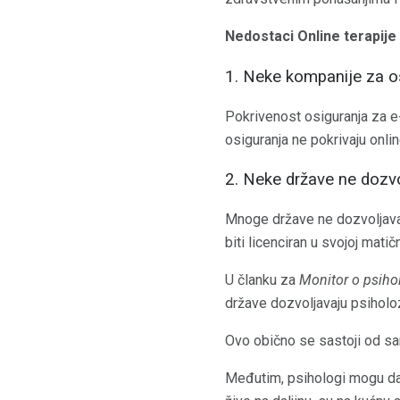
Nedostaci Online terapije
1. Neke kompanije za os
Pokrivenost osiguranja za e-
osiguranja ne pokrivaju onli
2. Neke države ne dozv
Mnoge države ne dozvoljavaj
biti licenciran u svojoj matič
U članku za
Monitor o psihol
države dozvoljavaju psihol
Ovo obično se sastoji od s
Međutim, psihologi mogu da pr