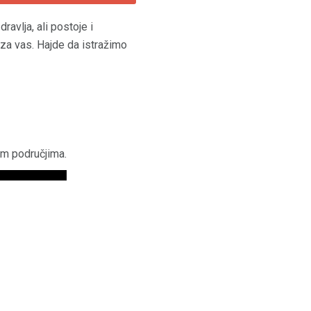
ravlja, ali postoje i
a za vas. Hajde da istražimo
im područjima.