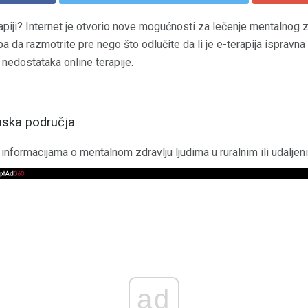
rapiji? Internet je otvorio nove mogućnosti za lečenje mentalnog zd
ba da razmotrite pre nego što odlučite da li je e-terapija ispravn
 nedostataka online terapije.
inska područja
informacijama o mentalnom zdravlju ljudima u ruralnim ili udaljen
ad