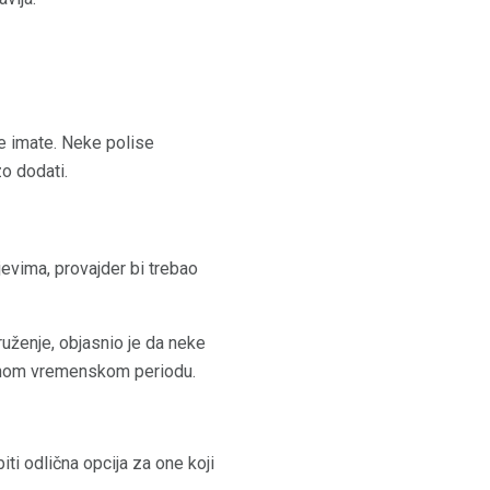
je imate. Neke polise
zo dodati.
evima, provajder bi trebao
uženje, objasnio je da neke
čenom vremenskom periodu.
iti odlična opcija za one koji