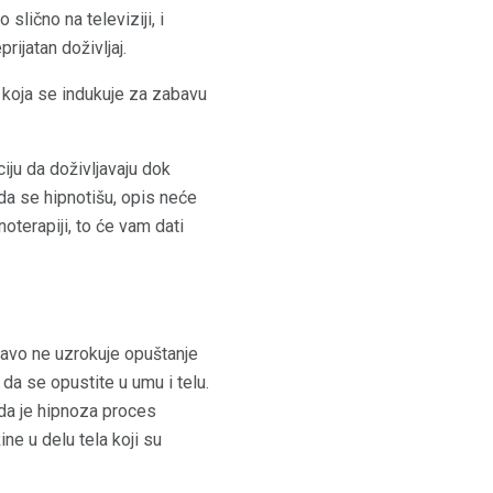
 slično na televiziji, i
rijatan doživljaj.
 koja se indukuje za zabavu
iju da doživljavaju dok
ada se hipnotišu, opis neće
oterapiji, to će vam dati
pravo ne uzrokuje opuštanje
da se opustite u umu i telu.
 da je hipnoza proces
ne u delu tela koji su