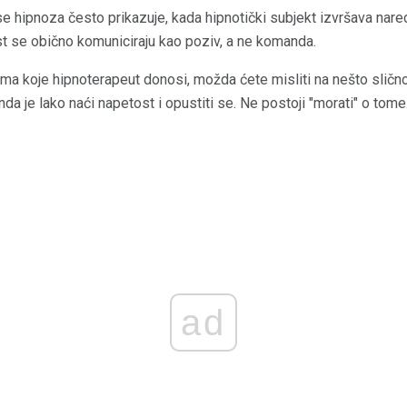
 se hipnoza često prikazuje, kada hipnotički subjekt izvršava nare
st se obično komuniciraju kao poziv, a ne komanda.
ma koje hipnoterapeut donosi, možda ćete misliti na nešto slično:
da je lako naći napetost i opustiti se. Ne postoji "morati" o tome
ad