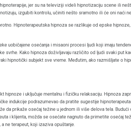
noterapije, jer su na televiziji videli hipnotizaciju scene ili nešto
otizuju, izgubiti kontrolu, učiniti nešto sramotno ili će oni naći nep
rotno. Hipnoterapeutska hipnoza se razlikuje od epske hipnoze,
e uobičajene osećanja i misaoni procesi ljudi koji imaju tendenc
e svrhe. Kako hipnoza doživljavaju različito od ljudi svaki put k
vaki hipnotički subjekt sve vreme. Međutim, ako razmišljate o hipn
ekt hipnoze i uključuje mentalnu i fizičku relaksaciju. Hipnoza za
ičke indukcije podrazumevao da pratite sugestije hipnoterapeuta 
e da prikaže osećaj težine u jednom ili više delova tela. Budući
ta i klijenta, možda se osećate nagnuto da primetite osećaj teži
e, a ne terapeut, koji izaziva opuštanje.