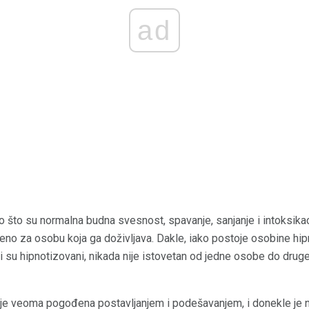
ad
o što su normalna budna svesnost, spavanje, sanjanje i intoksikaci
eno za osobu koja ga doživljava. Dakle, iako postoje osobine hip
su hipnotizovani, nikada nije istovetan od jedne osobe do druge, n
 je veoma pogođena postavljanjem i podešavanjem, i donekle je n