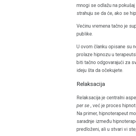
mnogi se odlažu na pokušaj hip
strahuju se da će, ako se hipn
Većinu vremena tačno je sup
publike.
U ovom članku opisane su nek
prolaze hipnozu u terapeutsk
biti tačno odgovarajući za s
ideju šta da očekujete.
Relaksacija
Relaksacija je centralni asp
per se
, već je proces hipnot
Na primer, hipnoterapeut mož
saradnje između hipnoterapeu
predloženi, ali u stvari vi st