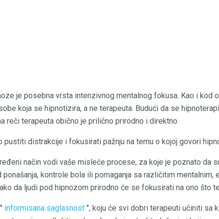
noze je posebna vrsta intenzivnog mentalnog fokusa. Kao i kod op
be koja se hipnotizira, a ne terapeuta. Budući da se hipnoterapi
a reči terapeuta obično je prilično prirodno i direktno.
o pustiti distrakcije i fokusirati pažnju na temu o kojoj govori hip
ređeni način vodi vaše misleće procese, za koje je poznato da s
 ponašanja, kontrole bola ili pomaganja sa različitim mentalnim,
ako da ljudi pod hipnozom prirodno će se fokusirati na ono što t
 "
informisana saglasnost
", koju će svi dobri terapeuti učiniti sa 