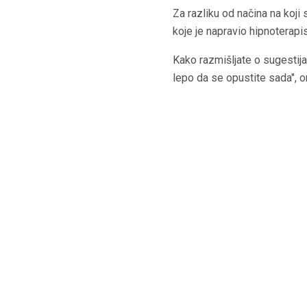
Za razliku od načina na koji
koje je napravio hipnoterapi
Kako razmišljate o sugestija
lepo da se opustite sada", on