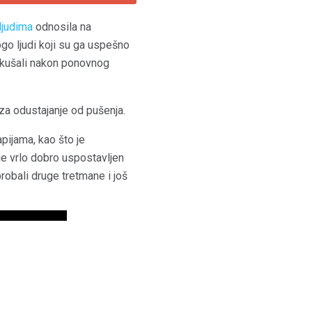
ljudima
odnosila na
go ljudi koji su ga uspešno
pokušali nakon ponovnog
 za odustajanje od pušenja.
pijama, kao što je
 je vrlo dobro uspostavljen
probali druge tretmane i još