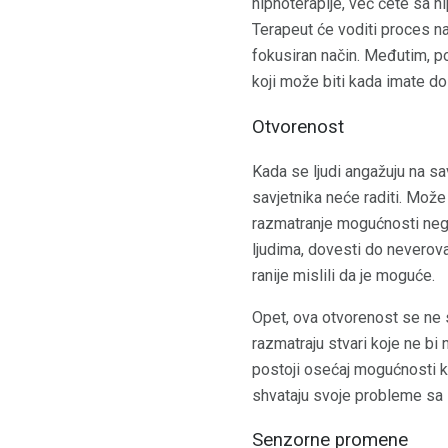
hipnoterapije, već ćete sa hip
Terapeut će voditi proces n
fokusiran način. Međutim, po
koji može biti kada imate do
Otvorenost
Kada se ljudi angažuju na s
savjetnika neće raditi. Može 
razmatranje mogućnosti neg
ljudima, dovesti do neverov
ranije mislili da je moguće.
Opet, ova otvorenost se ne 
razmatraju stvari koje ne bi 
postoji osećaj mogućnosti ko
shvataju svoje probleme sa 
Senzorne promene