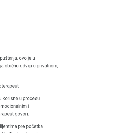
uštanja, ovo je u
ja obično odvija u privatnom,
noterapeut.
u korisne u procesu
 emocionalnim i
erapeut govori.
klijentima pre početka