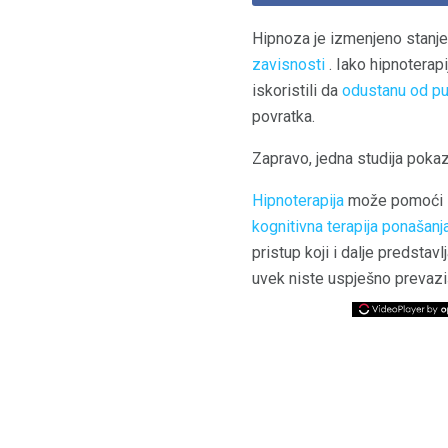
Hipnoza je izmenjeno stanje 
zavisnosti
. Iako hipnoterapi
iskoristili da
odustanu od pu
povratka.
Zapravo, jedna studija pokaz
Hipnoterapija
može pomoći i 
kognitivna terapija ponašanj
pristup koji i dalje predstav
uvek niste uspješno prevaziš