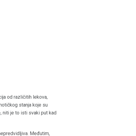
ja od različitih lekova,
notičkog stanja koje su
iti je to isti svaki put kad
epredvidljiva. Međutim,