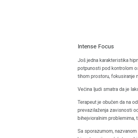
Intense Focus
Još jedna karakteristika hip
potpunosti pod kontrolom oso
tihom prostoru, fokusiranje n
Većina ljudi smatra da je lak
Terapeut je obučen da na od
prevazilaženja zavisnosti od
bihejvioralnim problemima, t
Sa sporazumom, nazvanom