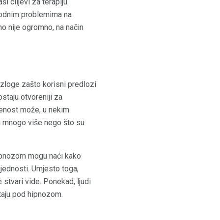
i ciljevi za terapiju.
srodnim problemima na
no nije ogromno, na način
zloge zašto korisni predlozi
staju otvoreniji za
renost može, u nekim
za mnogo više nego što su
hipnozom mogu naći kako
ijednosti. Umjesto toga,
 stvari vide. Ponekad, ljudi
staju pod hipnozom.