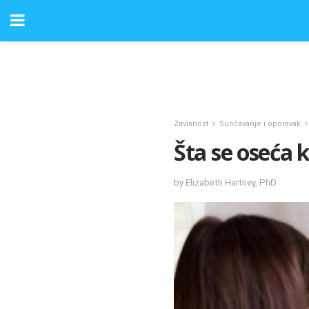
Zavisnost
Suočavanje i oporavak
Šta se oseća k
by Elizabeth Hartney, PhD