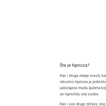
Šta je hipnoza?
Kao i druga stanja svesti, ka
iskustvo hipnoze je jedinstv
uobičajene među ljudima koji 
se hipnotišu ista osoba.
Kao i sve druge države, ona