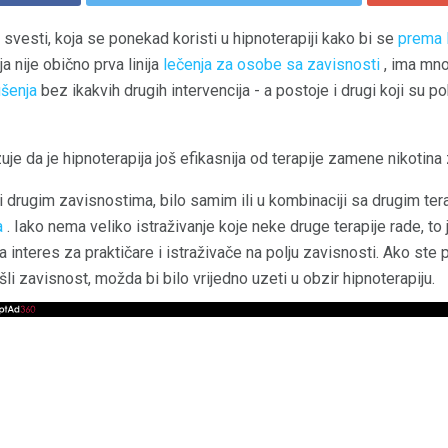
svesti, koja se ponekad koristi u hipnoterapiji kako bi se
prema 
ja nije obično prva linija
lečenja za osobe sa zavisnosti
, ima mno
šenja
bez ikakvih drugih intervencija - a postoje i drugi koji su 
uje da je hipnoterapija još efikasnija od terapije zamene nikotina
drugim zavisnostima, bilo samim ili u kombinaciji sa drugim tera
a
. Iako nema veliko istraživanje koje neke druge terapije rade, to
lja interes za praktičare i istraživače na polju zavisnosti. Ako ste 
li zavisnost, možda bi bilo vrijedno uzeti u obzir hipnoterapiju.