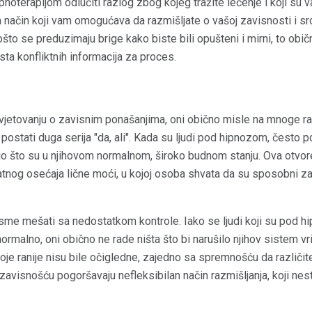
noterapijom odlučiti razlog zbog kojeg tražite lečenje i koji su vaš
a način koji vam omogućava da razmišljate o vašoj zavisnosti i 
što se preduzimaju brige kako biste bili opušteni i mirni, to obič
sta konfliktnih informacija za proces.
avjetovanju o zavisnim ponašanjima, oni obično misle na mnoge ra
postati duga serija "da, ali". Kada su ljudi pod hipnozom, često po
o što su u njihovom normalnom, široko budnom stanju. Ova otvo
atnog osećaja lične moći, u kojoj osoba shvata da su sposobni 
sme mešati sa nedostatkom kontrole. Iako se ljudi koji su pod 
normalno, oni obično ne rade ništa što bi narušilo njihov sistem vr
je ranije nisu bile očigledne, zajedno sa spremnošću da različite
zavisnošću pogoršavaju nefleksibilan način razmišljanja, koji ne