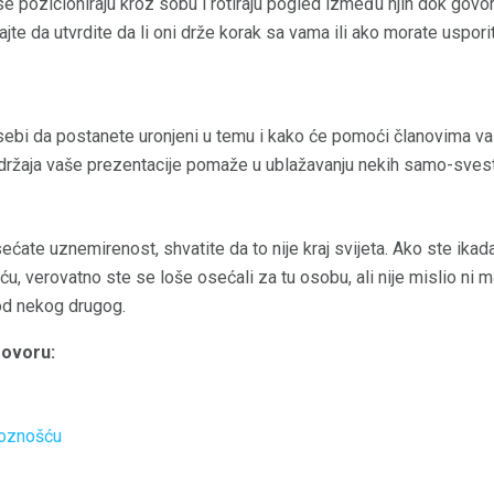
e pozicioniraju kroz sobu i rotiraju pogled između njih dok govo
jte da utvrdite da li oni drže korak sa vama ili ako morate usporiti 
sebi da postanete uronjeni u temu i kako će pomoći članovima v
ržaja vaše prezentacije pomaže u ublažavanju nekih samo-svesti
ćate uznemirenost, shvatite da to nije kraj svijeta. Ako ste ikada
, verovatno ste se loše osećali za tu osobu, ali nije mislio ni ma
od nekog drugog.
govoru:
ioznošću