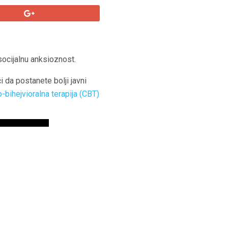
ocijalnu anksioznost.
da postanete bolji javni
-bihejvioralna terapija (CBT)