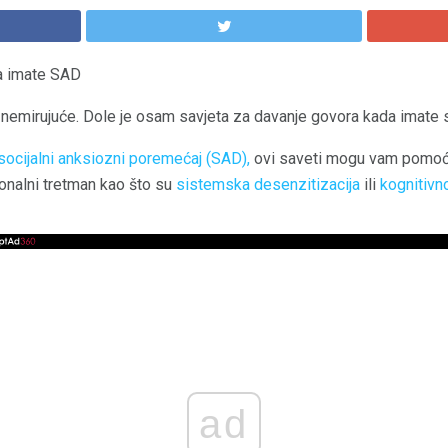
da imate SAD
nemirujuće. Dole je osam savjeta za davanje govora kada imate s
socijalni anksiozni poremećaj (SAD),
ovi saveti mogu vam pomoći 
ionalni tretman kao što su
sistemska desenzitizacija
ili
kognitivno
ad