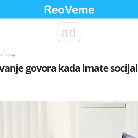
ad
Kopiranje
avanje govora kada imate socija