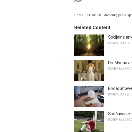
Izvor:
Grice GL, Skinner JF.
Mastering public sp
Related Content
Socijalne ank
POREMEĆAJ SOC
Društvena an
POREMEĆAJ SOC
Bridal Showe
POREMEĆAJ SOC
Suočavanje 
POREMEĆAJ SOC