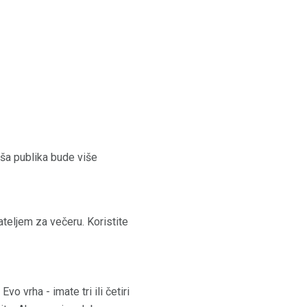
aša publika bude više
jateljem za večeru. Koristite
 vrha - imate tri ili četiri