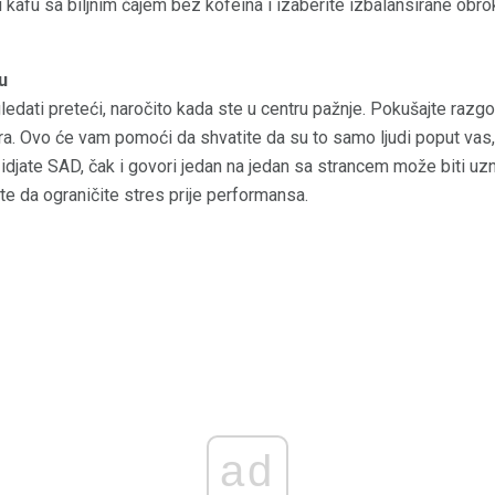
kafu sa biljnim čajem bez kofeina i izaberite izbalansirane obrok
u
edati preteći, naročito kada ste u centru pažnje. Pokušajte razg
ra. Ovo će vam pomoći da shvatite da su to samo ljudi poput vas,
djate SAD, čak i govori jedan na jedan sa strancem može biti uzn
jte da ograničite stres prije performansa.
ad