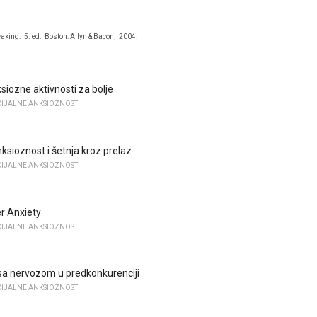
eaking.
5. ed.
Boston: Allyn & Bacon;
2004.
siozne aktivnosti za bolje
IJALNE ANKSIOZNOSTI
ksioznost i šetnja kroz prelaz
IJALNE ANKSIOZNOSTI
r Anxiety
IJALNE ANKSIOZNOSTI
sa nervozom u predkonkurenciji
IJALNE ANKSIOZNOSTI