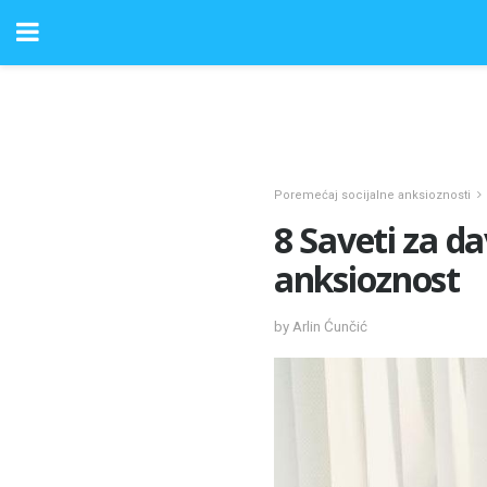
Poremećaj socijalne anksioznosti
8 Saveti za d
anksioznost
by Arlin Ćunčić