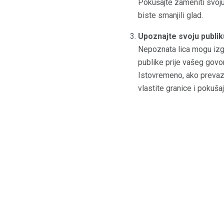
Pokušajte zameniti svoju 
biste smanjili glad.
Upoznajte svoju publik
Nepoznata lica mogu izgl
publike prije vašeg govo
Istovremeno, ako prevazi
vlastite granice i pokuša