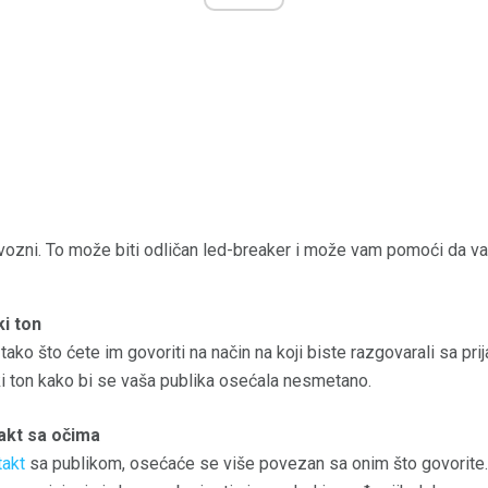
rvozni. To može biti odličan led-breaker i može vam pomoći da v
ki ton
tako što ćete im govoriti na način na koji biste razgovarali sa pri
ki ton kako bi se vaša publika osećala nesmetano.
akt sa očima
takt
sa publikom, osećaće se više povezan sa onim što govorite. Evo