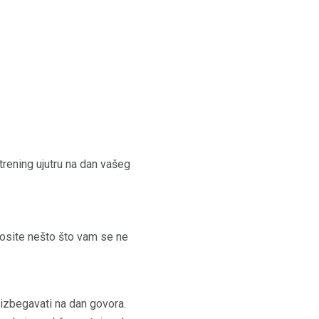
trening ujutru na dan vašeg
 nosite nešto što vam se ne
e izbegavati na dan govora.