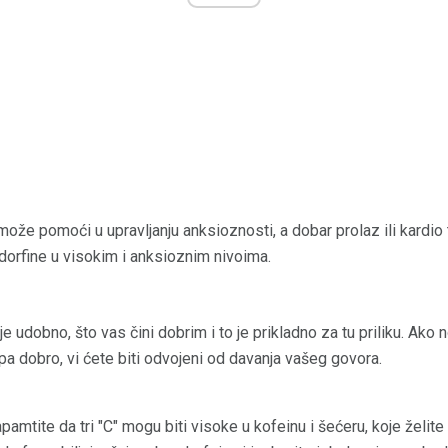
ože pomoći u upravljanju anksioznosti, a dobar prolaz ili kardio 
orfine u visokim i anksioznim nivoima.
je udobno, što vas čini dobrim i to je prikladno za tu priliku. Ako
apa dobro, vi ćete biti odvojeni od davanja vašeg govora.
apamtite da tri "C" mogu biti visoke u kofeinu i šećeru, koje želit