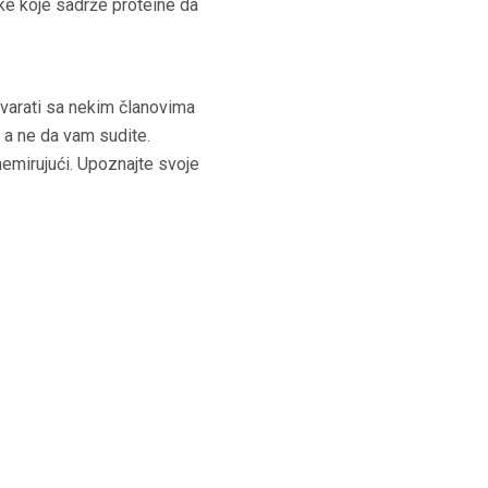
e koje sadrže proteine ​​da
ovarati sa nekim članovima
 a ne da vam sudite.
emirujući. Upoznajte svoje