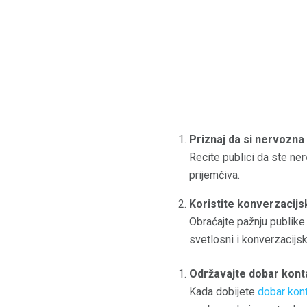
Priznaj da si nervozna
Recite publici da ste ne
prijemčiva.
Koristite konverzacijs
Obraćajte pažnju publike 
svetlosni i konverzacijs
Održavajte dobar kont
Kada dobijete
dobar kon