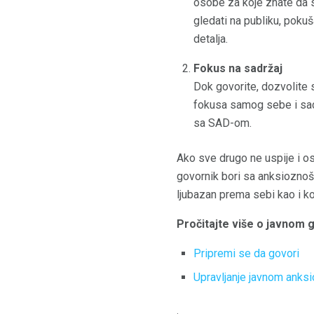
osobe za koje znate da s
gledati na publiku, pokuša
detalja.
Fokus na sadržaj
Dok govorite, dozvolite 
fokusa samog sebe i sad
sa SAD-om.
Ako sve drugo ne uspije i ose
govornik bori sa anksioznošću
ljubazan prema sebi kao i k
Pročitajte više o javnom 
Pripremi se da govori
Upravljanje javnom anks