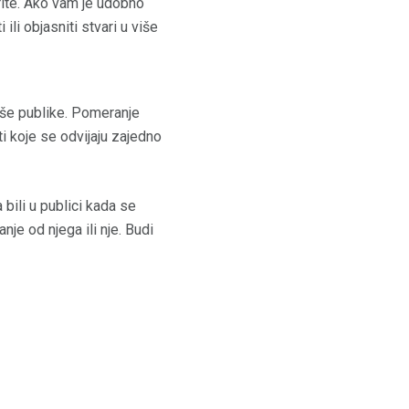
rite. Ako vam je udobno
ili objasniti stvari u više
aše publike. Pomeranje
 koje se odvijaju zajedno
 bili u publici kada se
nje od njega ili nje. Budi