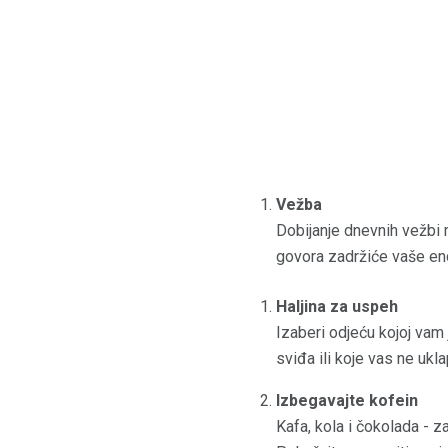
Vežba
Dobijanje dnevnih vežbi m
govora zadržiće vaše end
Haljina za uspeh
Izaberi odjeću kojoj vam 
sviđa ili koje vas ne ukl
Izbegavajte kofein
Kafa, kola i čokolada - z