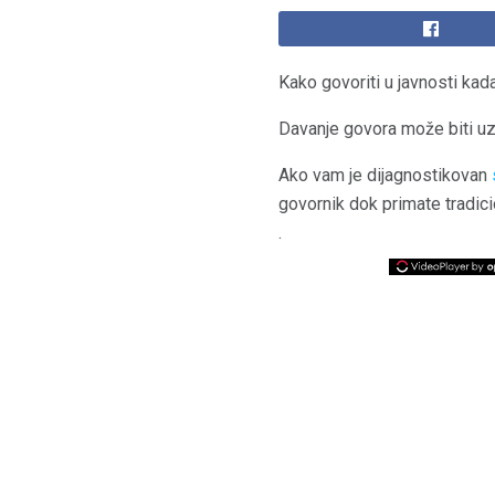
Kako govoriti u javnosti ka
Davanje govora može biti uz
Ako vam je dijagnostikovan
govornik dok primate tradic
.