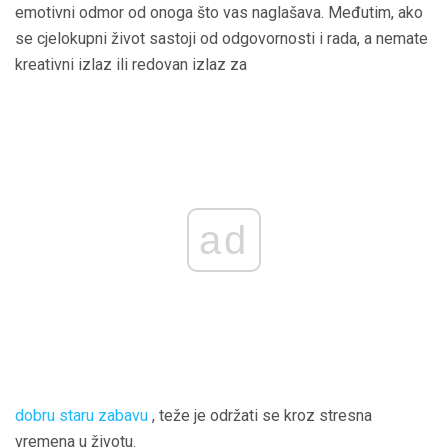
emotivni odmor od onoga što vas naglašava. Međutim, ako
se cjelokupni život sastoji od odgovornosti i rada, a nemate
kreativni izlaz ili redovan izlaz za
ad
dobru staru zabavu
, teže je održati se kroz stresna
vremena u životu.