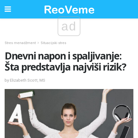
ad
Stres menadžment
Situacijski stres
Dnevni napon i spaljivanje:
Šta predstavlja najviši rizik?
by Elizabeth Scott, MS