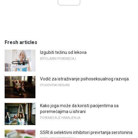
Fresh articles
Izgubiti težinu od lekova
BIPOLARNI POREMEĆAJ
Vodič za istraživanje psihoseksualnog razvoja
STUDENTSKI RESURSI
Kako joga može da koristi pacijentima sa
poremećajima u ishrani
POREMEĆAJE HRANJENJA
SSRI ili selektivni inhibitori prevrtanja serotonina