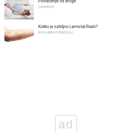
Povlačenje od droge
ZAVISNOST
Koliko je ozbiljno Lamictal Rash?
BIPOLARNI POREMEĆAJ
ad