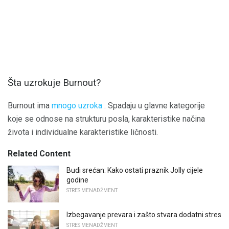
Šta uzrokuje Burnout?
Burnout ima
mnogo uzroka
. Spadaju u glavne kategorije
koje se odnose na strukturu posla, karakteristike načina
života i individualne karakteristike ličnosti.
Related Content
Budi srećan: Kako ostati praznik Jolly cijele
godine
STRES MENADŽMENT
Izbegavanje prevara i zašto stvara dodatni stres
STRES MENADŽMENT