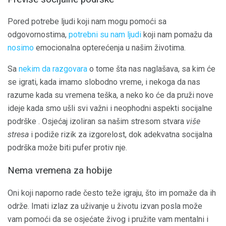
Pored potrebe ljudi koji nam mogu pomoći sa
odgovornostima,
potrebni su nam ljudi
koji nam pomažu da
nosimo
emocionalna opterećenja u našim životima.
Sa
nekim da razgovara
o tome šta nas naglašava, sa kim će
se igrati, kada imamo slobodno vreme, i nekoga da nas
razume kada su vremena teška, a neko ko će da pruži nove
ideje kada smo ušli svi važni i neophodni aspekti socijalne
podrške . Osjećaj izoliran sa našim stresom stvara
više
stresa
i podiže rizik za izgorelost, dok adekvatna socijalna
podrška može biti pufer protiv nje.
Nema vremena za hobije
Oni koji naporno rade često teže igraju, što im pomaže da ih
održe. Imati izlaz za uživanje u životu izvan posla može
vam pomoći da se osjećate živog i pružite vam mentalni i