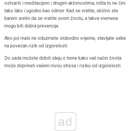
ostvariti i meditacijom i drugim aktivnostima, ništa to ne čini
tako lako i ugodno kao odmor. Kad se vratite, obično ste
barem sretni da se vratite svom životu, a takva vremena
mogu biti dobra prevencija.
Ako još malo ne oduzmete slobodno vrijeme, stavljate sebe
na povećan rizik od izgorelosti.
Do sada možete dobiti ideju o tome kako vaš način života
može doprineti vašem nivou stresa i riziku od izgorelosti.
ad