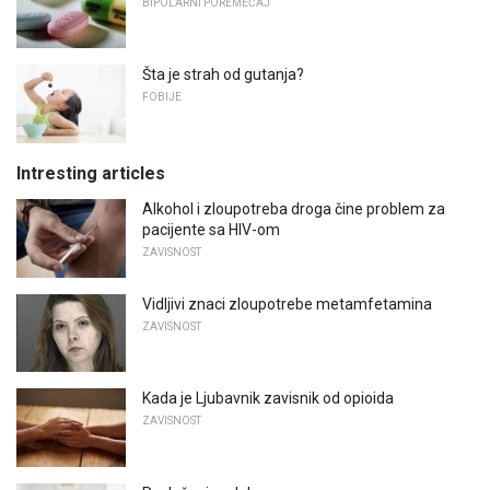
BIPOLARNI POREMEĆAJ
Šta je strah od gutanja?
FOBIJE
Intresting articles
Alkohol i zloupotreba droga čine problem za
pacijente sa HIV-om
ZAVISNOST
Vidljivi znaci zloupotrebe metamfetamina
ZAVISNOST
Kada je Ljubavnik zavisnik od opioida
ZAVISNOST