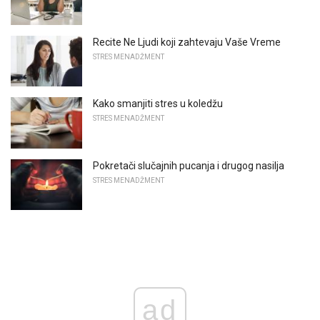
Recite Ne Ljudi koji zahtevaju Vaše Vreme
STRES MENADŽMENT
Kako smanjiti stres u koledžu
STRES MENADŽMENT
Pokretači slučajnih pucanja i drugog nasilja
STRES MENADŽMENT
ad