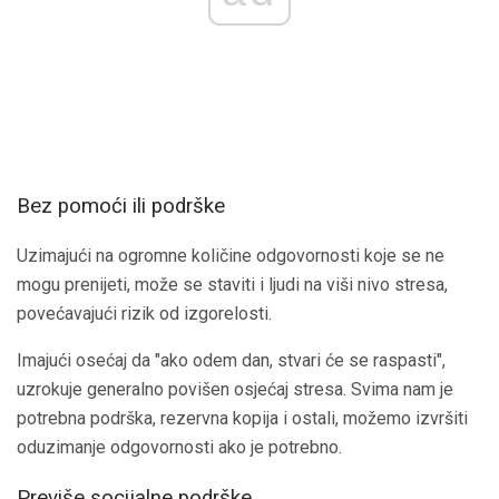
Bez pomoći ili podrške
Uzimajući na ogromne količine odgovornosti koje se ne
mogu prenijeti, može se staviti i ljudi na viši nivo stresa,
povećavajući rizik od izgorelosti.
Imajući osećaj da "ako odem dan, stvari će se raspasti",
uzrokuje generalno povišen osjećaj stresa. Svima nam je
potrebna podrška, rezervna kopija i ostali, možemo izvršiti
oduzimanje odgovornosti ako je potrebno.
Previše socijalne podrške