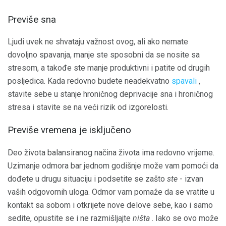
Previše sna
Ljudi uvek ne shvataju važnost ovog, ali ako nemate
dovoljno spavanja, manje ste sposobni da se nosite sa
stresom, a takođe ste manje produktivni i patite od drugih
posljedica. Kada redovno budete neadekvatno
spavali
,
stavite sebe u stanje hroničnog deprivacije sna i hroničnog
stresa i stavite se na veći rizik od izgorelosti.
Previše vremena je isključeno
Deo života balansiranog načina života ima redovno vrijeme.
Uzimanje odmora bar jednom godišnje može vam pomoći da
dođete u drugu situaciju i podsetite se zašto
ste
- izvan
vaših odgovornih uloga. Odmor vam pomaže da se vratite u
kontakt sa sobom i otkrijete nove delove sebe, kao i samo
sedite, opustite se i ne razmišljajte
ništa
. Iako se ovo može