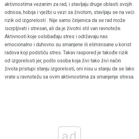
aktivnostima vezanim za rad, i stavljaju druge oblasti svojih
odnosa, hobija i vježbi u vezi sa životom, stavljaju se na veći
rizik od izgorelosti . Nije samo činjenica da se rad može
iscrpljivati ​​i stresan, ali da je životni stil van ravnoteže.
Aktivnosti koje oslobađaju stres i održavaju nas
emocionalno i duhovno su smanjene ili eliminisane u korist
radova koji podstiču stres. Takav raspored je takođe rizik
od izgorelosti jer, pošto osoba koja živi tako živi način
života pristupi stanju izgorelosti, oni nisu u stanju da se lako
vrate u ravnotežu sa ovim aktivnostima za smanjenje stresa.
ad