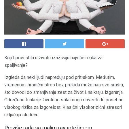
Koji tipovi stila u životu izazivaju najviše rizika za
spaljivanje?
Izgleda da neki ljudi napreduju pod pritiskom. Međutim,
vremenom, hronični stres bez prekida može nas sve srušiti,
što dovodi do smanjivanja zest za život i, na kraju, izgaranja.
Određene funkcije životnog stila mogu dovesti do posebno
visokog rizika za izgorelost. Klasični visokorizični stresori
uključuju sledeće:
Previše rada sa malim ravnotežimom