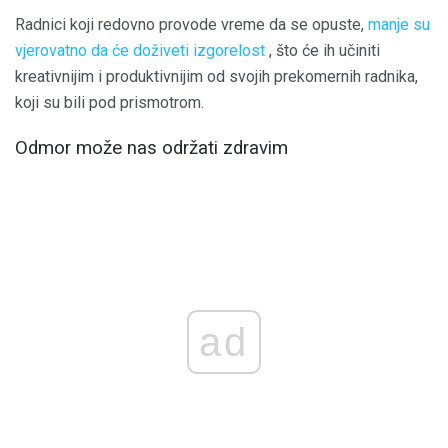
Radnici koji redovno provode vreme da se opuste,
manje su
vjerovatno da će doživeti izgorelost
, što će ih učiniti
kreativnijim i produktivnijim od svojih prekomernih radnika,
koji su bili pod prismotrom.
Odmor može nas održati zdravim
ad