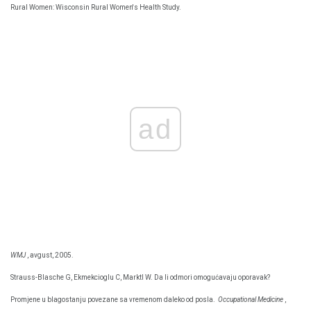
Rural Women: Wisconsin Rural Women's Health Study.
ad
WMJ
, avgust, 2005.
Strauss-Blasche G, Ekmekcioglu C, Marktl W. Da li odmori omogućavaju oporavak?
Promjene u blagostanju povezane sa vremenom daleko od posla.
Occupational Medicine
,