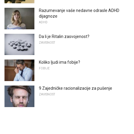
Razumevanje vaše nedavne odrasle ADHD
dijagnoze
ADHD
Da li je Ritalin zasvojenost?
ZAVISNOST
Koliko ljudi ima fobije?
FOBIJE
9 Zajedničke racionalizacije za pušenje
ZAVISNOST