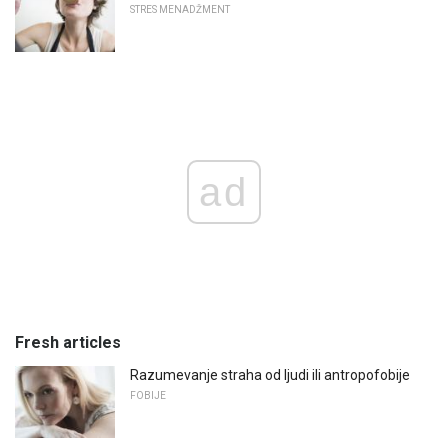
STRES MENADŽMENT
ad
Fresh articles
Razumevanje straha od ljudi ili antropofobije
FOBIJE