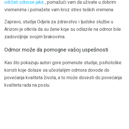
održati odnose jake
, pomažući vam da uživate u dobrim
vremenima i pomažete vam kroz stres teških vremena.
Zapravo, studija Odjela za zdravstvo i ljudske službe u
Arizoni je otkrila da su žene koje su odlazile na odmor bile
zadovoljnije svojim brakovima.
Odmor može da pomogne vašoj uspešnosti
Kao što pokazuju autori gore pomenute studije, psihološke
koristi koje dolaze sa učestalijim odmora dovode do
povećanja kvaliteta života, a to može dovesti do povećanja
kvaliteta rada na poslu.