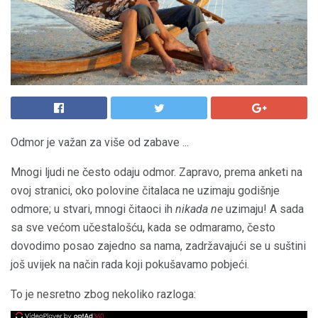
Odmor je važan za više od zabave ...
Mnogi ljudi ne često odaju odmor. Zapravo, prema anketi na
ovoj stranici, oko polovine čitalaca ne uzimaju godišnje
odmore; u stvari, mnogi čitaoci ih
nikada ne
uzimaju! A sada
sa sve većom učestalošću, kada se odmaramo, često
dovodimo posao zajedno sa nama, zadržavajući se u suštini
još uvijek na način rada koji pokušavamo pobjeći.
To je nesretno zbog nekoliko razloga: