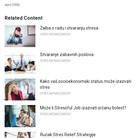
april 2000.
Related Content
Žalba o radu i stvaranju stresa
STRES MENADŽMENT
Stvaranje zabavnih poslova
STRES MENADŽMENT
Kako vaš socioekonomski status može izazvati
stres
STRES MENADŽMENT
Može li Stressful Job izazvati srčanu bolest?
STRES MENADŽMENT
Ručak Stres Relief Strategije