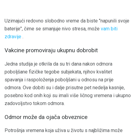
Uzimajući redovno slobodno vreme da biste "napunili svoje
baterije", čime se smanjuje nivo stresa, može
vam biti
zdravije
.
Vakcine promoviraju ukupnu dobrobit
Jedna studija je otkrila da su tri dana nakon odmora
poboljšane fizičke tegobe subjekata, njihov kvalitet
spavanja i raspoloženja poboljšani u odnosu na prije
odmora. Ove dobiti su i dalje prisutne pet nedelja kasnije,
posebno kod onih koji su imali više ličnog vremena i ukupno
zadovoljstvo tokom odmora.
Odmor može da ojača obveznice
Potrošnja vremena koja uživa u životu s najbližima može