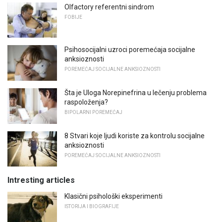
Olfactory referentni sindrom
FOBIJE
Psihosocijalni uzroci poremećaja socijalne
anksioznosti
POREMEĆAJ SOCIJALNE ANKSIOZNOSTI
Šta je Uloga Norepinefrina u lečenju problema
raspoloženja?
BIPOLARNI POREMEĆAJ
8 Stvari koje ljudi koriste za kontrolu socijalne
anksioznosti
POREMEĆAJ SOCIJALNE ANKSIOZNOSTI
Intresting articles
Klasični psihološki eksperimenti
ISTORIJA I BIOGRAFIJE