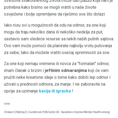
stresova svakodnevnog života može dati pauzu koja nam je
potrebna kako bismo se mogli vratiti u naše živote
osvježene i bolje opremljene da riješimo sve što dolazi.
Iako nisu svi u mogućnosti da odu na odmor, za one koji
mogu da traju nekoliko dana ili nekoliko nedelja za put,
sastavio sam sledeće resurse sa nekih naših putnih sajtova.
Ovo vam može pomoći da planirate najbolju vrstu putovanja
za sebe, tako da možete vratiti osećaj spremnosti za sve.
Za one koji nemaju vremena ili novca za "formalan" odmor,
imam članak o brzim i
jeftinim odmaranjima
koji će vam
pružiti neke kreativne ideje o tome kako dobiti lep odmor i
uživati ​​u prednosti odmora, za manje. I ne zaboravite na
opcije za uzimanje
kacija ili igracka
!
Izvor:
Chikani V, Reding D, Gunderson P, McCarty CA.
Vacations Improve Mental Health among