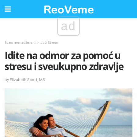
ad
Stres menadžment
Job Stress
Idite na odmor za pomoć u
stresu i sveukupno zdravlje
by Elizabeth Scott, MS