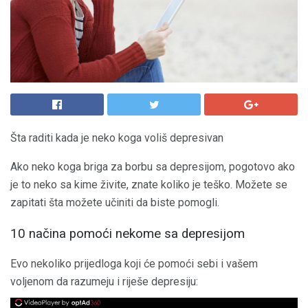
Šta raditi kada je neko koga voliš depresivan
Ako neko koga briga za borbu sa depresijom, pogotovo ako
je to neko sa kime živite, znate koliko je teško. Možete se
zapitati šta možete učiniti da biste pomogli.
10 načina pomoći nekome sa depresijom
Evo nekoliko prijedloga koji će pomoći sebi i vašem
voljenom da razumeju i riješe depresiju: