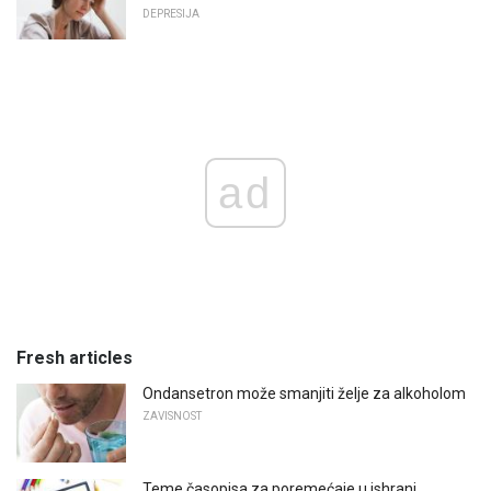
DEPRESIJA
ad
Fresh articles
Ondansetron može smanjiti želje za alkoholom
ZAVISNOST
Teme časopisa za poremećaje u ishrani