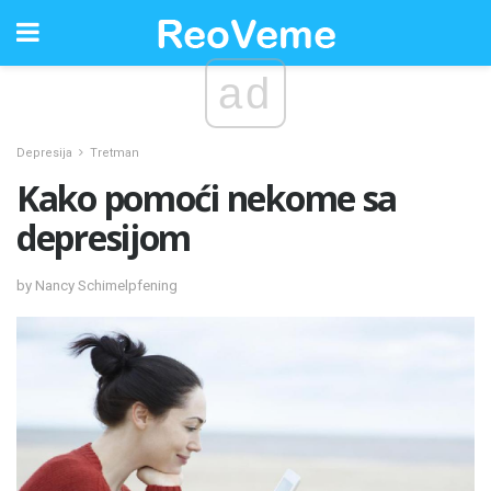
ad
Depresija
Tretman
Kako pomoći nekome sa
depresijom
by Nancy Schimelpfening