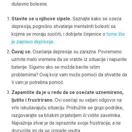
duševno bolesne.
Stavite se u njihove cipele.
Saznajte kako se oseća
depresija, pogrešno shvatanje mentalnih bolesti sa
kojima se moraju suočiti, i dobijete činjenice o
tome šta
je zapravo depresija
.
Čuvaj se.
Osećanja depresije su zarazna. Povremeno
uzmite malo vremena da se vratite iz situacije i napunite
baterije. Sigurno ako se možda bavite istim
problemima? Ovaj kviz vam može pomoći da shvatite da
li vam je potrebna pomoć.
Zapamtite da je u redu da se osećate uznemireno,
ljutito i frustrirano.
Ovi osećaji su valjani odgovor na
vrlo iskušavajuću situaciju. Pridružite se grupi podrške,
razgovarajte sa bliskim prijateljem ili vidite savetnika.
Najvažnija stvar je da ispraznite svoje frustracije, a ne
dozvolite im da se izgrade unutra.