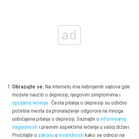
ad
Obrazujte se.
Na internetu ima nebrojenih sajtova gde
možete naučiti o depresiji, njegovim simptomima i
opcijama lečenja
. Česta pitanja o depresiji su odlično
početna mesta za pronalaženje odgovora na mnoga
uobičajena pitanja o depresiji. Saznajte o
informiranoj
saglasnosti
i pravnim aspektima lečenja u vašoj državi.
Pročitajte o
zakonu
o
invalidnosti
kako se odnosi na