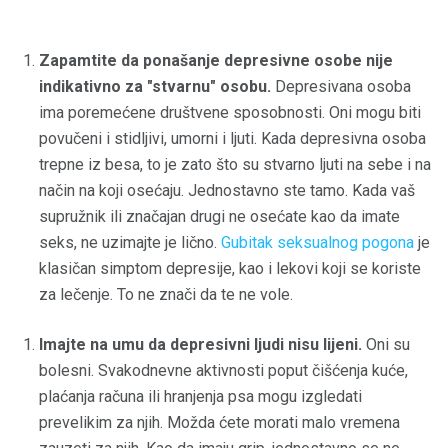
Zapamtite da ponašanje depresivne osobe nije
indikativno za "stvarnu" osobu.
Depresivana osoba
ima poremećene društvene sposobnosti. Oni mogu biti
povučeni i stidljivi, umorni i ljuti. Kada depresivna osoba
trepne iz besa, to je zato što su stvarno ljuti na sebe i na
način na koji osećaju. Jednostavno ste tamo. Kada vaš
supružnik ili značajan drugi ne osećate kao da imate
seks, ne uzimajte je lično.
Gubitak seksualnog pogona
je
klasičan simptom depresije, kao i lekovi koji se koriste
za lečenje. To ne znači da te ne vole.
Imajte na umu da depresivni ljudi nisu lijeni.
Oni su
bolesni. Svakodnevne aktivnosti poput čišćenja kuće,
plaćanja računa ili hranjenja psa mogu izgledati
prevelikim za njih. Možda ćete morati malo vremena