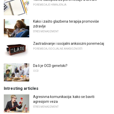
POREMEĆAJE HRANJENJA
Kako i zašto glazbena terapija promoviše
zdravlje
STRES MENADŽMENT
Zastrašivanje i socijalni anksiozni poremećaj
POREMEĆAJ SOCIJALNE ANKSIOZNOSTI
Da li je OCD genetski?
OCD
Intresting articles
Agresivna komunikacija: kako se baviti
agresijom veza
STRES MENADŽMENT