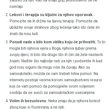
zauzeti za njih. Kao da imaju grip, jednostavno se ne
osećaju.
Lekovi i terapija su ključni za njihov oporavak.
Pomozite da ih držite na lijevoj terapiji. Pomozite da
ublažite svoje strahove zbog lečenja tako što ćete im
znati da nisu ludi.
Ponudi nade u bilo kom obliku koju će prihvatiti.
To bi
mogla biti njihova vjera u Boga, njihova ljubav prema
svojoj djeci, ili bilo šta drugo što ih čini da žele nastaviti
živjeti. Nađite što najbolje radi za njih i podsetite ih kad
god nisu sigurni da mogu više da čuvaju. Ako su
samoubilački, možda će vam trebati hitna pomoć. Na
internetu postoje veoma korisni samoubistveni resursi
koji će vam pomoći da pomognete svom voljenom
osoblju da se suoči sa samoubilačkim osećanjima.
Volim ih bezuslovno.
Neka znaju da je njihova bolest
zbog koje si frustrirana, a ne njih.